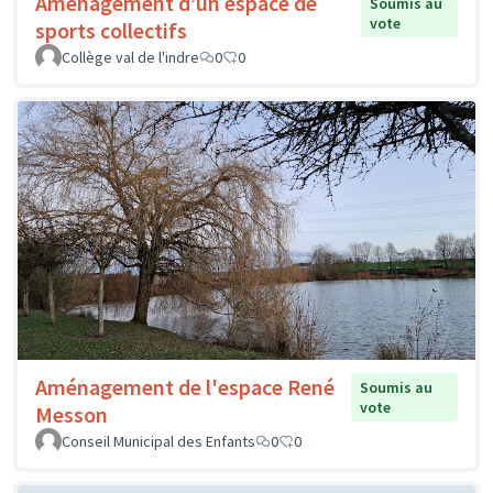
Aménagement d’un espace de
Soumis au
vote
sports collectifs
Collège val de l'indre
0
0
Aménagement de l'espace René
Soumis au
vote
Messon
Conseil Municipal des Enfants
0
0