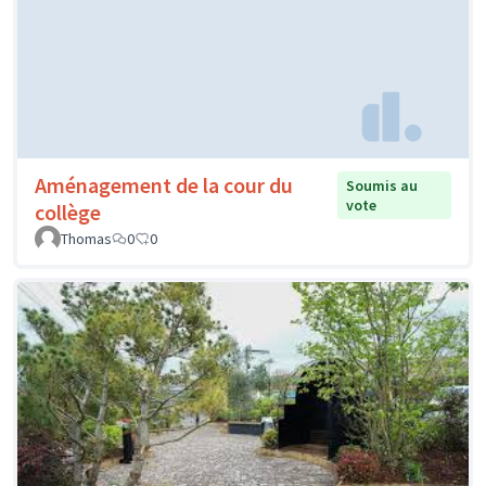
Aménagement de la cour du
Soumis au
vote
collège
Thomas
0
0