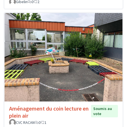
Gibelin
0
2
Aménagement du coin lecture en
Soumis au
vote
plein air
CVC RACAN
0
1