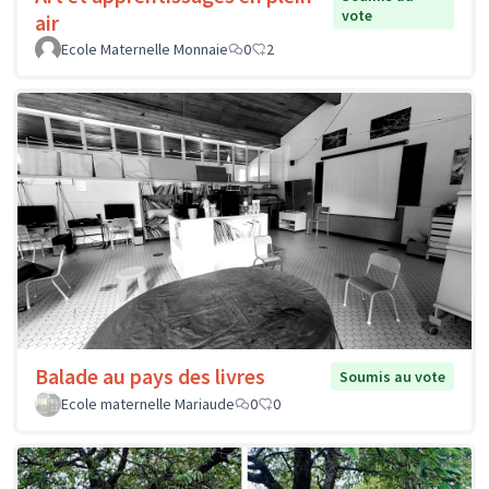
vote
air
Ecole Maternelle Monnaie
0
2
Balade au pays des livres
Soumis au vote
Ecole maternelle Mariaude
0
0