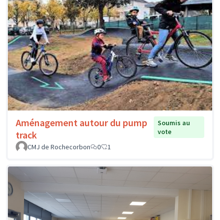
Aménagement autour du pump
Soumis au
vote
track
CMJ de Rochecorbon
0
1