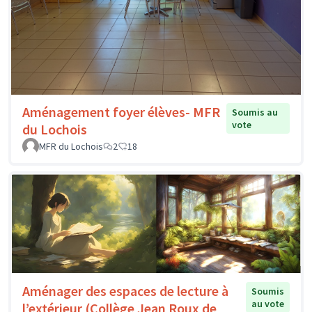
Aménagement foyer élèves- MFR
Soumis au
vote
du Lochois
MFR du Lochois
2
18
Aménager des espaces de lecture à
Soumis
au vote
l’extérieur (Collège Jean Roux de