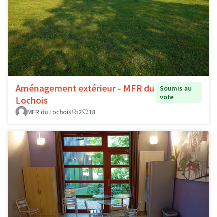
Aménagement extérieur - MFR du
Soumis au
vote
Lochois
MFR du Lochois
2
18