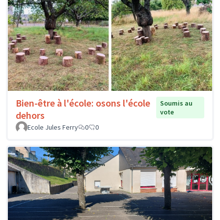
Bien-être à l'école: osons l'école
Soumis au
vote
dehors
Ecole Jules Ferry
0
0