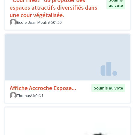
Soumis
au vote
espaces attractifs diversifiés dans
une cour végétalisée.
Ecole Jean Moulin
0
0
Affiche Accroche Expose...
Soumis au vote
Thomas
0
1