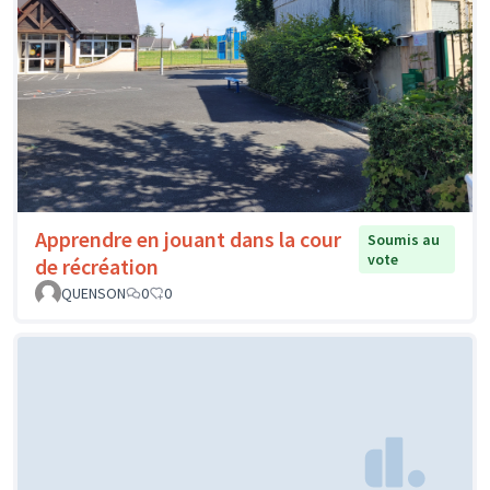
Apprendre en jouant dans la cour
Soumis au
vote
de récréation
QUENSON
0
0