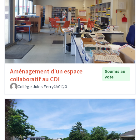
Aménagement d'un espace
Soumis au
vote
collaboratif au CDI
Collège Jules Ferry
0
0