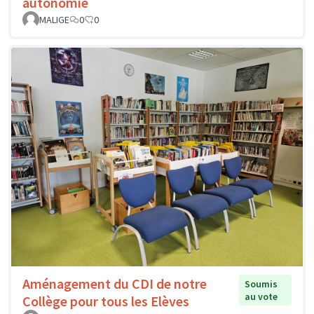
autonomie
MALIGE
0
0
Aménagement du CDI de notre
Soumis
au vote
Collège pour tous les Elèves