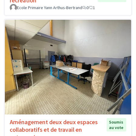
récréation
Ecole Primaire Yann Arthus-Bertrand
0
1
Aménagement deux deux espaces
Soumis
au vote
collaboratifs et de travail en