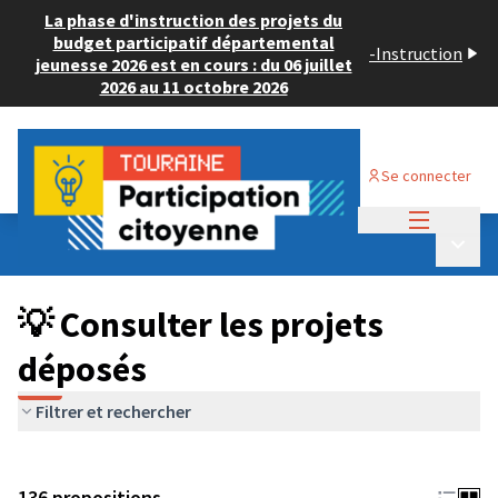
La phase d'instruction des projets du
budget participatif départemental
-
Instruction
jeunesse 2026 est en cours : du 06 juillet
2026 au 11 octobre 2026
Se connecter
Menu princi
Budget Participatif JEUNESSE 2024
/
Menu p
💡 Consulter les projets déposés
💡 Consulter les projets
déposés
Filtrer et rechercher
136 propositions