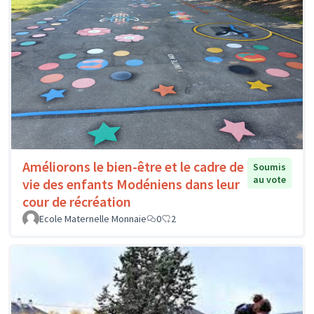
Améliorons le bien-être et le cadre de
Soumis
au vote
vie des enfants Modéniens dans leur
cour de récréation
Ecole Maternelle Monnaie
0
2