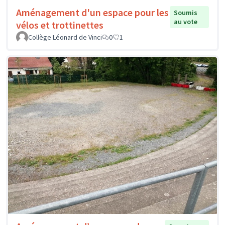
Aménagement d'un espace pour les
Soumis
au vote
vélos et trottinettes
Collège Léonard de Vinci
0
1