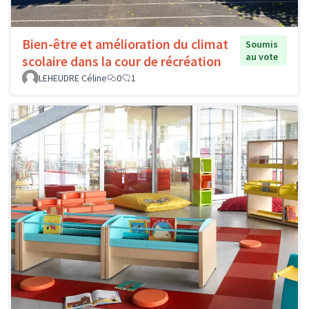
Bien-être et amélioration du climat
Soumis
au vote
scolaire dans la cour de récréation
LEHEUDRE Céline
0
1