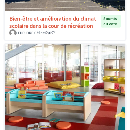
Bien-être et amélioration du climat
Soumis
au vote
scolaire dans la cour de récréation
LEHEUDRE Céline
0
1