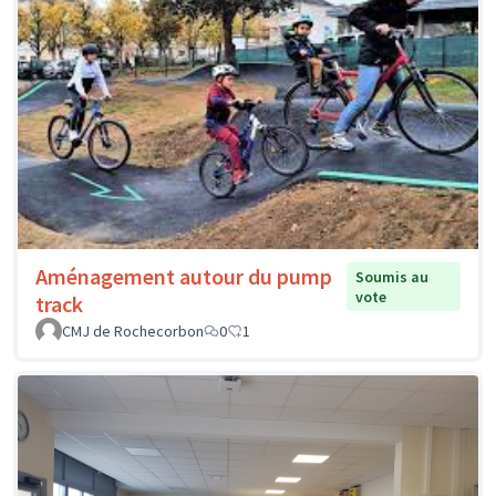
Aménagement autour du pump
Soumis au
vote
track
CMJ de Rochecorbon
0
1