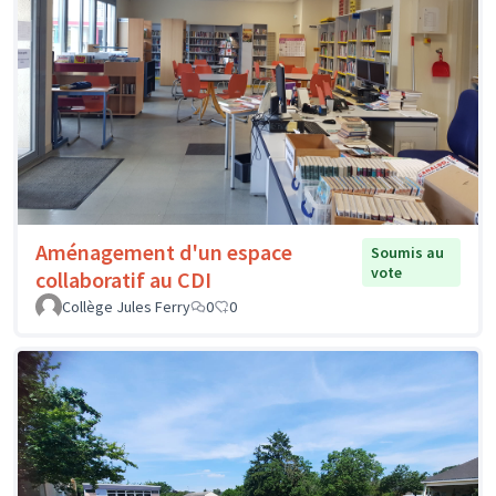
Aménagement d'un espace
Soumis au
vote
collaboratif au CDI
Collège Jules Ferry
0
0