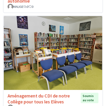
autonomie
MALIGE
0
0
Aménagement du CDI de notre
Soumis
au vote
Collège pour tous les Elèves