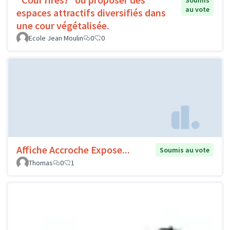
Soumis
au vote
espaces attractifs diversifiés dans
une cour végétalisée.
Ecole Jean Moulin
0
0
Affiche Accroche Expose...
Soumis au vote
Thomas
0
1