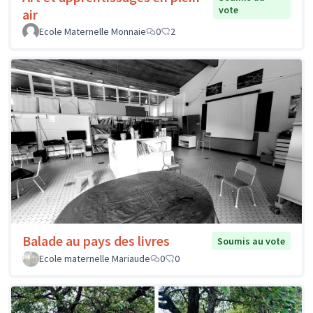
vote
air
Ecole Maternelle Monnaie
0
2
Balade au pays des livres
Soumis au vote
Ecole maternelle Mariaude
0
0