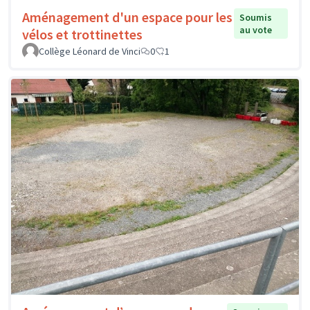
Aménagement d'un espace pour les
Soumis
au vote
vélos et trottinettes
Collège Léonard de Vinci
0
1