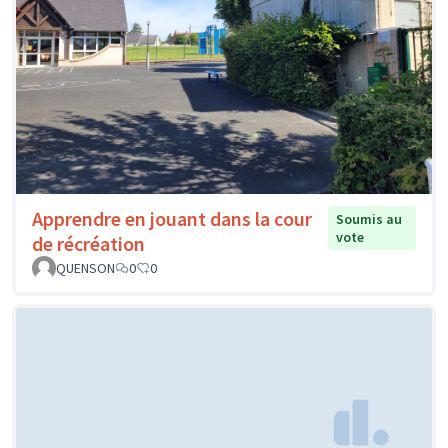
Apprendre en jouant dans la cour
Soumis au
vote
de récréation
QUENSON
0
0