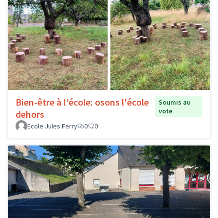
Bien-être à l'école: osons l'école
Soumis au
vote
dehors
Ecole Jules Ferry
0
0