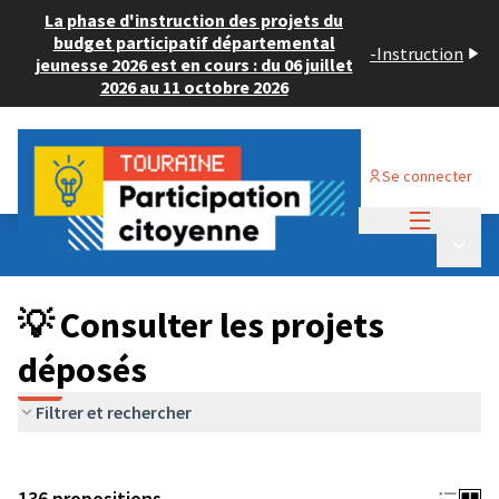
La phase d'instruction des projets du
budget participatif départemental
-
Instruction
jeunesse 2026 est en cours : du 06 juillet
2026 au 11 octobre 2026
Se connecter
Menu princi
Budget Participatif JEUNESSE 2024
/
Menu p
💡 Consulter les projets déposés
💡 Consulter les projets
déposés
Filtrer et rechercher
136 propositions