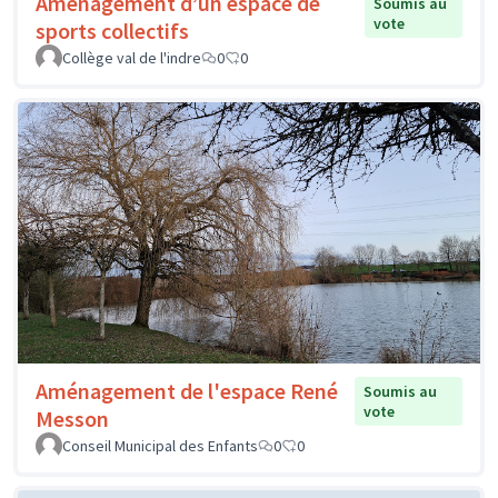
Aménagement d’un espace de
Soumis au
vote
sports collectifs
Collège val de l'indre
0
0
Aménagement de l'espace René
Soumis au
vote
Messon
Conseil Municipal des Enfants
0
0