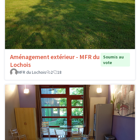
Aménagement extérieur - MFR du
Soumis au
vote
Lochois
MFR du Lochois
2
18