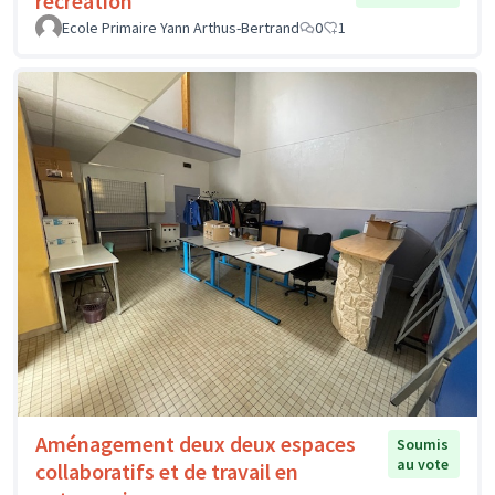
récréation
Ecole Primaire Yann Arthus-Bertrand
0
1
Aménagement deux deux espaces
Soumis
au vote
collaboratifs et de travail en