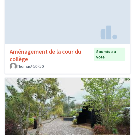
Aménagement de la cour du
Soumis au
vote
collège
Thomas
0
0