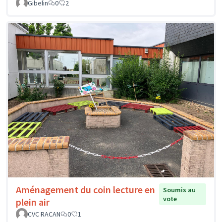
Gibelin
0
2
Aménagement du coin lecture en
Soumis au
vote
plein air
CVC RACAN
0
1