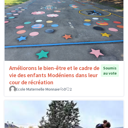
Améliorons le bien-être et le cadre de
Soumis
au vote
vie des enfants Modéniens dans leur
cour de récréation
Ecole Maternelle Monnaie
0
2