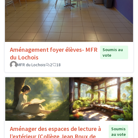
Aménagement foyer élèves- MFR
Soumis au
vote
du Lochois
MFR du Lochois
2
18
Aménager des espaces de lecture à
Soumis
au vote
l’extérieur (Collège Jean Roux de