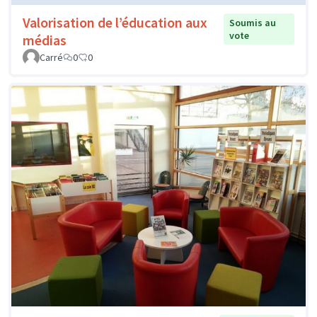
Valorisation de l’éducation aux
Soumis au
vote
médias
Carré
0
0