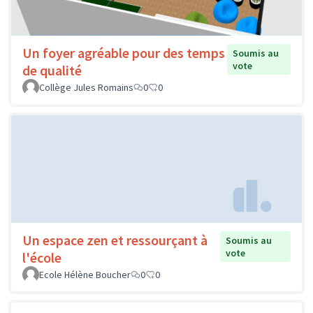
Un foyer agréable pour des temps
Soumis au
vote
de qualité
Collège Jules Romains
0
0
Un espace zen et ressourçant à
Soumis au
vote
l'école
Ecole Hélène Boucher
0
0