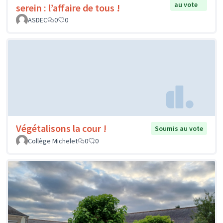
au vote
serein : l’affaire de tous !
ASDEC
0
0
Végétalisons la cour !
Soumis au vote
Collège Michelet
0
0