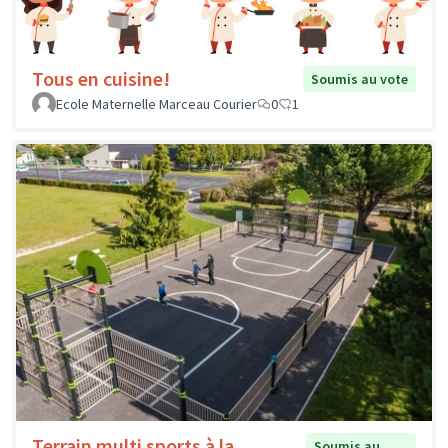
Tous en cuisine!
Soumis au vote
Ecole Maternelle Marceau Courier
0
1
Terrain multi sports à la
Soumis au