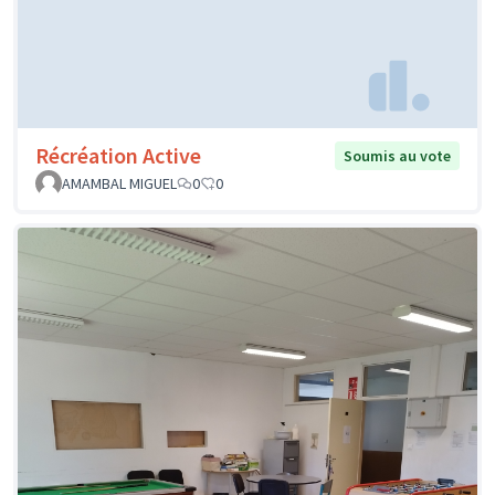
Récréation Active
Soumis au vote
AMAMBAL MIGUEL
0
0