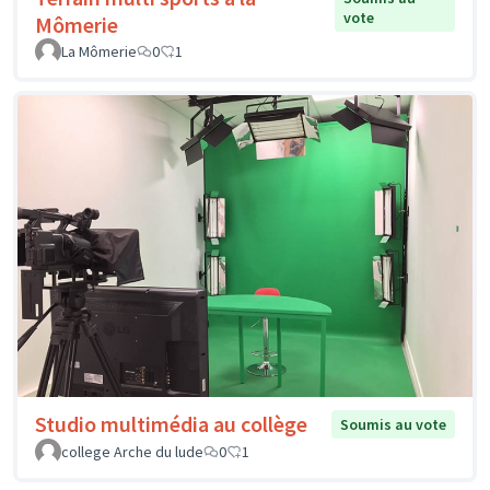
vote
Mômerie
La Mômerie
0
1
Studio multimédia au collège
Soumis au vote
college Arche du lude
0
1