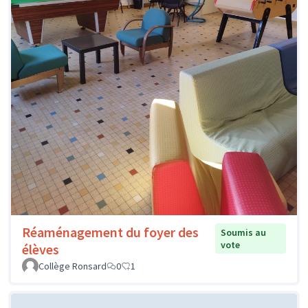
Réaménagement du foyer des
Soumis au
vote
élèves
Collège Ronsard
0
1