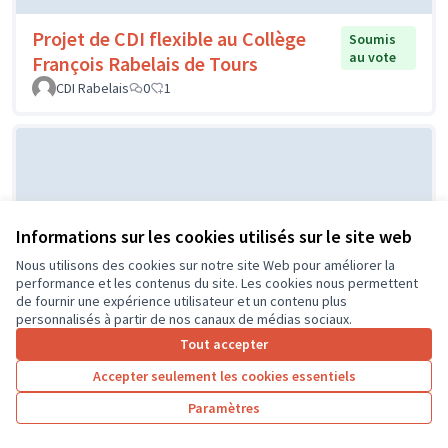
Projet de CDI flexible au Collège
Soumis
au vote
François Rabelais de Tours
CDI Rabelais
0
1
Informations sur les cookies utilisés sur le site web
Nous utilisons des cookies sur notre site Web pour améliorer la
performance et les contenus du site. Les cookies nous permettent
de fournir une expérience utilisateur et un contenu plus
Projet d'un city stade par le CME
Soumis au
personnalisés à partir de nos canaux de médias sociaux.
vote
de l'Île Bouchard
Tout accepter
IB
0
0
Accepter seulement les cookies essentiels
Paramètres