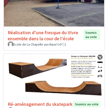
Réalisation d'une fresque du Vivre
Soumis
au vote
ensemble dans la cour de l'école
Ecole de La Chapelle aux Naux
0
1
Ré-aménagement du skatepark
Soumis au vote