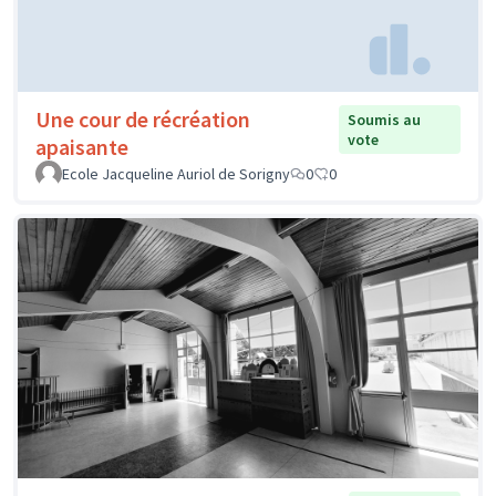
Une cour de récréation
Soumis au
vote
apaisante
Ecole Jacqueline Auriol de Sorigny
0
0