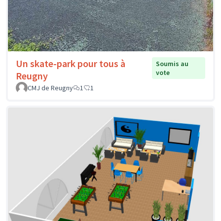
Un skate-park pour tous à
Soumis au
vote
Reugny
CMJ de Reugny
1
1