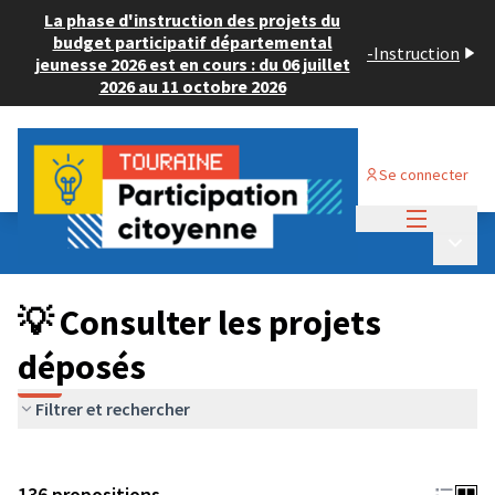
La phase d'instruction des projets du
budget participatif départemental
-
Instruction
jeunesse 2026 est en cours : du 06 juillet
2026 au 11 octobre 2026
Se connecter
Menu princi
Budget Participatif JEUNESSE 2024
/
Menu p
💡 Consulter les projets déposés
💡 Consulter les projets
déposés
Filtrer et rechercher
136 propositions