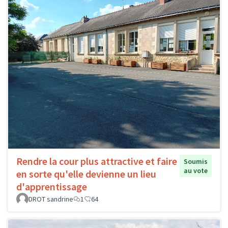
Rendre la cour plus attractive et faire
Soumis
au vote
en sorte qu'elle devienne un lieu
d'apprentissage
DROT sandrine
1
64