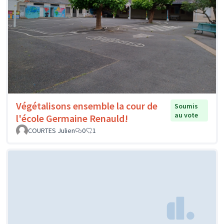
Végétalisons ensemble la cour de
Soumis
au vote
l'école Germaine Renauld!
COURTES Julien
0
1