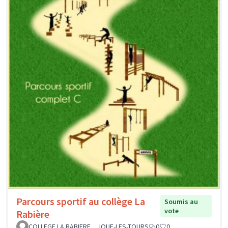
Parcours sportif au collège La
Soumis au
vote
Rabière
COLLEGE LA RABIERE _ JOUE-LES-TOURS
0
0