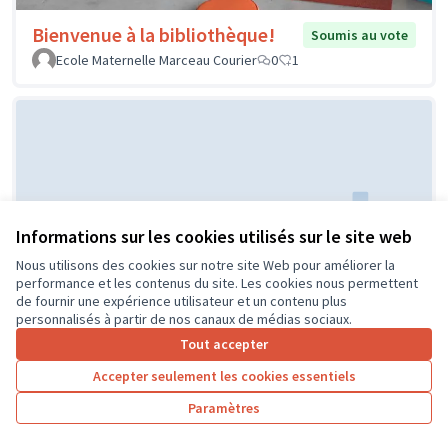
Bienvenue à la bibliothèque!
Soumis au vote
Ecole Maternelle Marceau Courier
0
1
Informations sur les cookies utilisés sur le site web
Nous utilisons des cookies sur notre site Web pour améliorer la
Réaménagement de la classe de
Soumis au
performance et les contenus du site. Les cookies nous permettent
vote
CP
de fournir une expérience utilisateur et un contenu plus
personnalisés à partir de nos canaux de médias sociaux.
ECOLE PUBLIQUE
0
0
Tout accepter
Accepter seulement les cookies essentiels
Paramètres