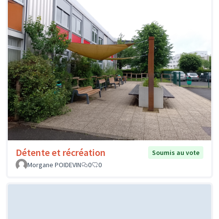
Détente et récréation
Soumis au vote
Morgane POIDEVIN
0
0