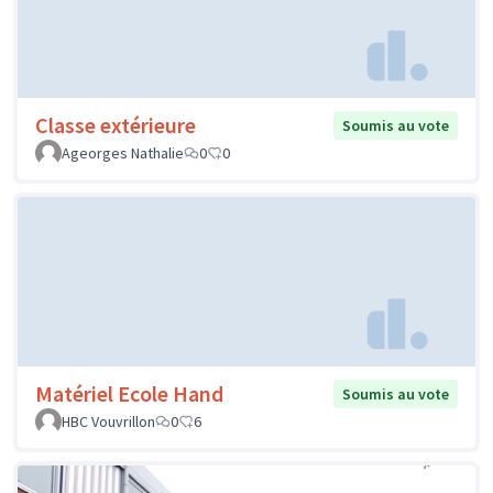
Classe extérieure
Soumis au vote
Ageorges Nathalie
0
0
Matériel Ecole Hand
Soumis au vote
HBC Vouvrillon
0
6