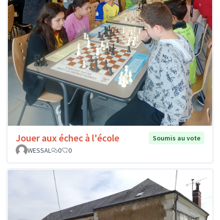
Jouer aux échec à l'école
Soumis au vote
WESSAL
0
0