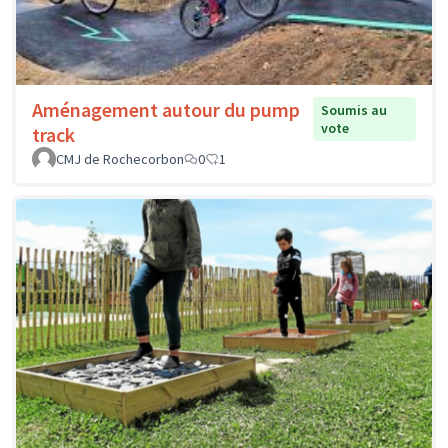
Aménagement autour du pump
Soumis au
vote
track
CMJ de Rochecorbon
0
1