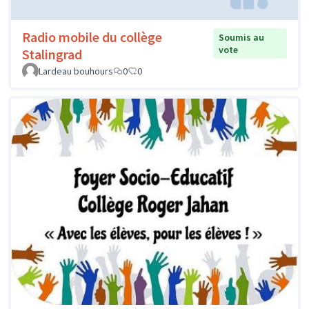
Radio mobile du collège
Soumis au
vote
Stalingrad
Lardeau bouhours
0
0