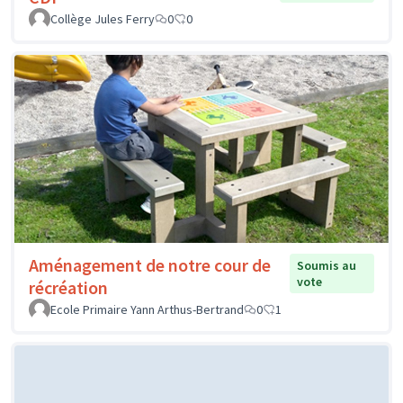
Collège Jules Ferry
0
0
Aménagement de notre cour de
Soumis au
vote
récréation
Ecole Primaire Yann Arthus-Bertrand
0
1