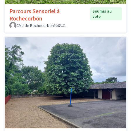
Parcours Sensoriel à
Soumis au
vote
Rochecorbon
CMJ de Rochecorbon
0
1