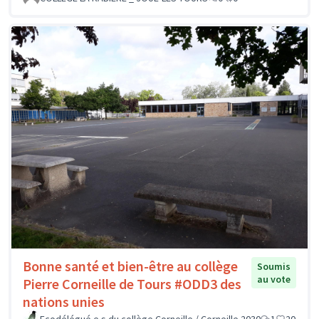
Bonne santé et bien-être au collège
Soumis
au vote
Pierre Corneille de Tours #ODD3 des
nations unies
Ecodélégué.e.s du collège Corneille / Corneille 2030
1
20