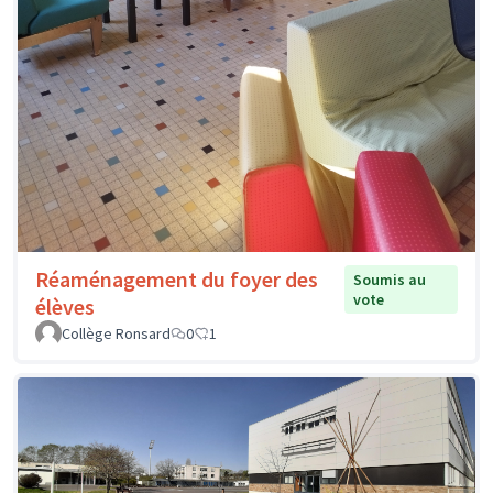
Réaménagement du foyer des
Soumis au
vote
élèves
Collège Ronsard
0
1