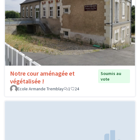
Notre cour aménagée et
Soumis au
vote
végétalisée !
Ecole Armande Tremblay
1
24