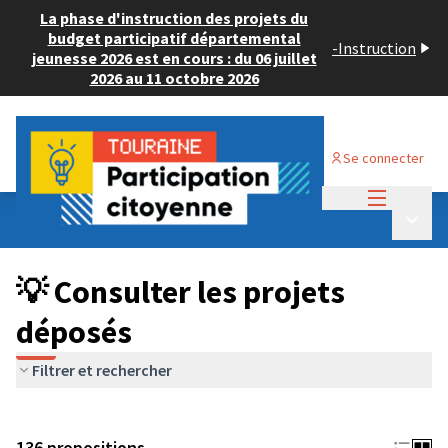
La phase d'instruction des projets du
budget participatif départemental
-
Instruction
jeunesse 2026 est en cours : du 06 juillet
2026 au 11 octobre 2026
Se connecter
Menu princi
Budget Participatif JEUNESSE 2024
/
Menu p
💡 Consulter les projets déposés
💡 Consulter les projets
déposés
Filtrer et rechercher
136 propositions