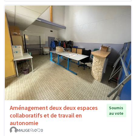
Aménagement deux deux espaces
Soumis
au vote
collaboratifs et de travail en
autonomie
MALIGE
0
0