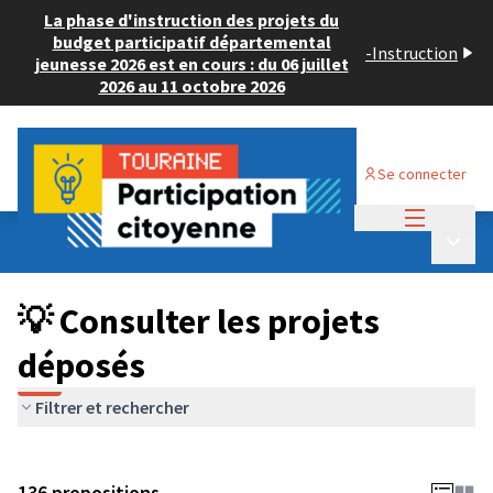
La phase d'instruction des projets du
budget participatif départemental
-
Instruction
jeunesse 2026 est en cours : du 06 juillet
2026 au 11 octobre 2026
Se connecter
Menu princi
Budget Participatif JEUNESSE 2024
/
Menu p
💡 Consulter les projets déposés
💡 Consulter les projets
déposés
Filtrer et rechercher
136 propositions