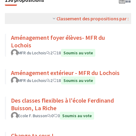
Classement des propositions par :
Aménagement foyer élèves- MFR du
Lochois
MFR du Lochois
2
18
Soumis au vote
Aménagement extérieur - MFR du Lochois
MFR du Lochois
2
18
Soumis au vote
Des classes flexibles à l'école Ferdinand
Buisson, La Riche
Ecole F. Buisson
0
0
Soumis au vote
Change ta cour !