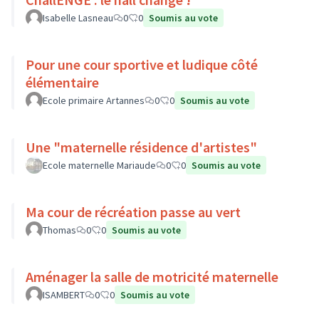
Isabelle Lasneau
0
0
Soumis au vote
Pour une cour sportive et ludique côté
élémentaire
Ecole primaire Artannes
0
0
Soumis au vote
Une "maternelle résidence d'artistes"
Ecole maternelle Mariaude
0
0
Soumis au vote
Ma cour de récréation passe au vert
Thomas
0
0
Soumis au vote
Aménager la salle de motricité maternelle
ISAMBERT
0
0
Soumis au vote