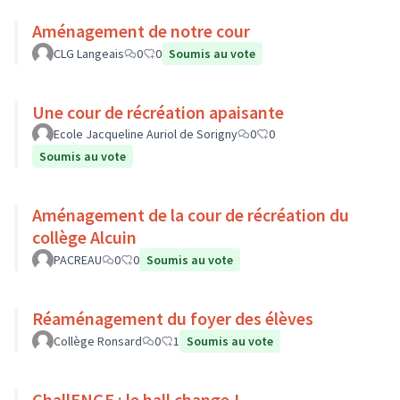
Aménagement de notre cour
CLG Langeais
0
0
Soumis au vote
Une cour de récréation apaisante
Ecole Jacqueline Auriol de Sorigny
0
0
Soumis au vote
Aménagement de la cour de récréation du
collège Alcuin
PACREAU
0
0
Soumis au vote
Réaménagement du foyer des élèves
Collège Ronsard
0
1
Soumis au vote
ChallENGE : le hall change !