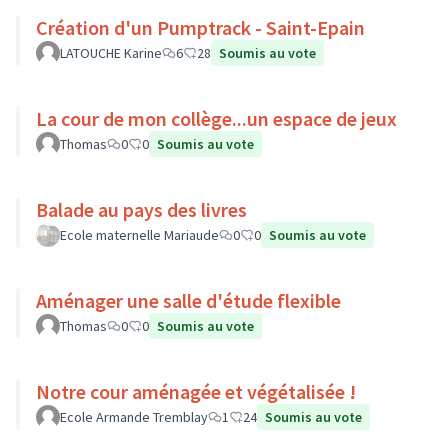
Création d'un Pumptrack - Saint-Epain
LATOUCHE Karine
6
28
Soumis au vote
La cour de mon collège...un espace de jeux
Thomas
0
0
Soumis au vote
Balade au pays des livres
Ecole maternelle Mariaude
0
0
Soumis au vote
Aménager une salle d'étude flexible
Thomas
0
0
Soumis au vote
Notre cour aménagée et végétalisée !
Ecole Armande Tremblay
1
24
Soumis au vote