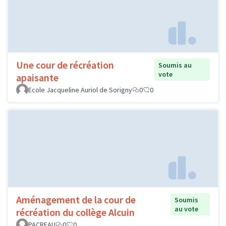
Une cour de récréation
Soumis au
vote
apaisante
Ecole Jacqueline Auriol de Sorigny
0
0
Aménagement de la cour de
Soumis
au vote
récréation du collège Alcuin
PACREAU
0
0