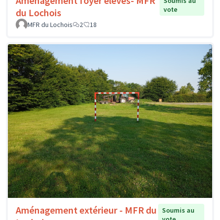
Aménagement foyer élèves- MFR
Soumis au
vote
du Lochois
MFR du Lochois
2
18
Aménagement extérieur - MFR du
Soumis au
vote