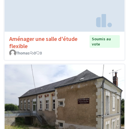
Aménager une salle d'étude
Soumis au
vote
flexible
Thomas
0
0