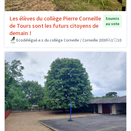
Les élèves du collège Pierre Corneille
Soumis
au vote
de Tours sont les futurs citoyens de
demain !
Ecodélégué.e.s du collège Corneille / Corneille 2030
1
10