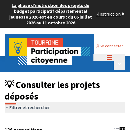
La phase d'instruction des projets du
budget participatif départemental
-
Instruction
jeunesse 2026 est en cours : du 06 juillet
2026 au 11 octobre 2026
Se connecter
Menu princi
Budget Participatif JEUNESSE 2024
/
Menu p
💡 Consulter les projets déposés
💡 Consulter les projets
déposés
Filtrer et rechercher
136 propositions