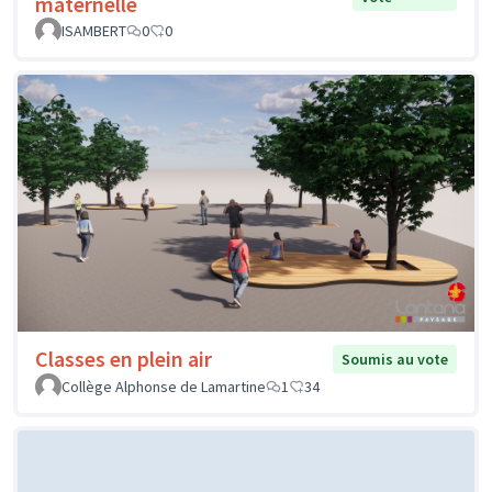
maternelle
ISAMBERT
0
0
Classes en plein air
Soumis au vote
Collège Alphonse de Lamartine
1
34