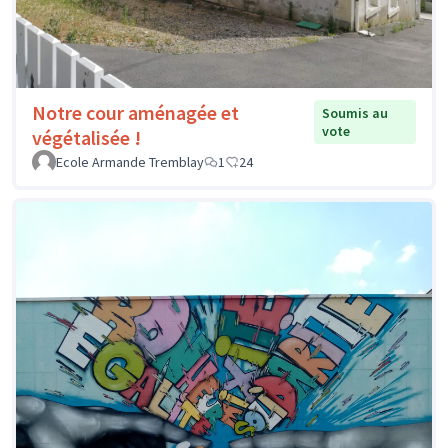
Notre cour aménagée et
Soumis au
vote
végétalisée !
Ecole Armande Tremblay
1
24