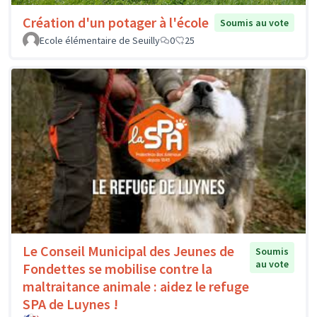
Création d'un potager à l'école
Soumis au vote
Ecole élémentaire de Seuilly
0
25
Le Conseil Municipal des Jeunes de
Soumis
au vote
Fondettes se mobilise contre la
maltraitance animale : aidez le refuge
SPA de Luynes !