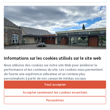
Informations sur les cookies utilisés sur le site web
Nous utilisons des cookies sur notre site Web pour améliorer la
performance et les contenus du site. Les cookies nous permettent
de fournir une expérience utilisateur et un contenu plus
personnalisés à partir de nos canaux de médias sociaux.
Tout accepter
Création d'espaces ombragés et
Soumis
Accepter seulement les cookies essentiels
au vote
zones de jeux détentes dans la cour
de l'école
Paramètres
Ecole primaire du Kiosque
0
26