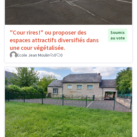
"Cour rires!" ou proposer des
Soumis
au vote
espaces attractifs diversifiés dans
une cour végétalisée.
Ecole Jean Moulin
0
0