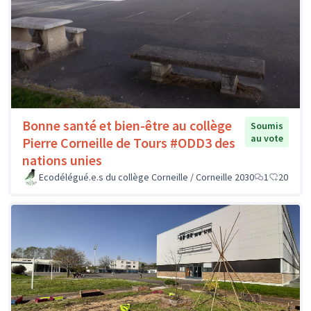
Bonne santé et bien-être au collège
Soumis
au vote
Pierre Corneille de Tours #ODD3 des
nations unies
Ecodélégué.e.s du collège Corneille / Corneille 2030
1
20