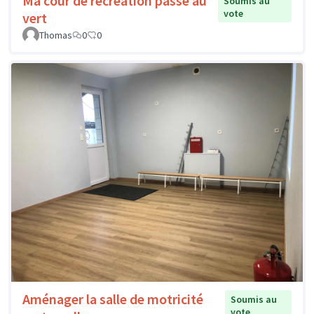
Ma cour de récréation passe au
Soumis au
vote
vert
Thomas
0
0
Aménager la salle de motricité
Soumis au
vote