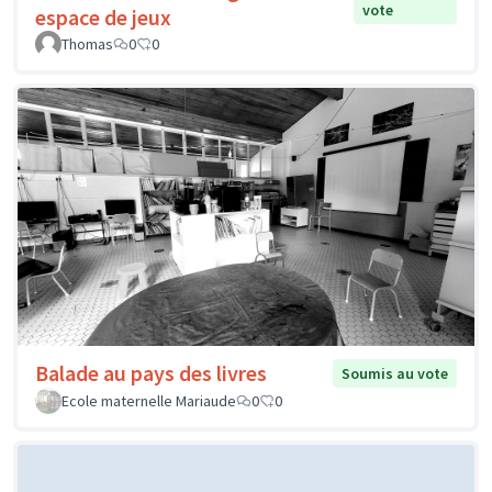
vote
espace de jeux
Thomas
0
0
Balade au pays des livres
Soumis au vote
Ecole maternelle Mariaude
0
0