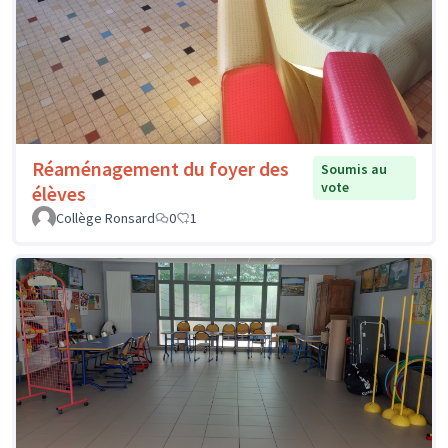
Réaménagement du foyer des
Soumis au
vote
élèves
Collège Ronsard
0
1