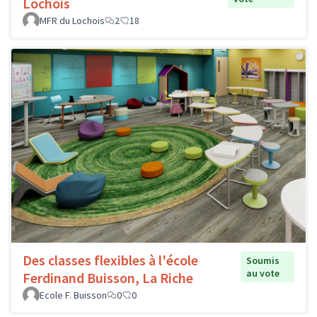
Lochois
MFR du Lochois
2
18
Des classes flexibles à l'école
Soumis
au vote
Ferdinand Buisson, La Riche
Ecole F. Buisson
0
0