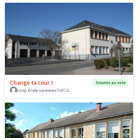
Change ta cour !
Soumis au vote
coop école varennes
0
1