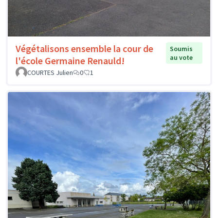
Végétalisons ensemble la cour de
Soumis
au vote
l'école Germaine Renauld!
COURTES Julien
0
1