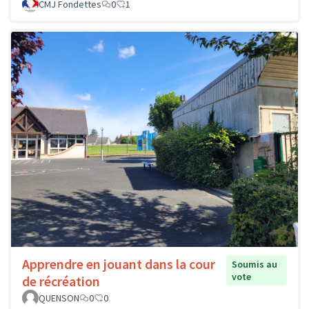
CMJ Fondettes
0
1
Apprendre en jouant dans la cour
Soumis au
vote
de récréation
QUENSON
0
0