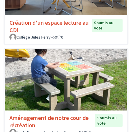
Création d'un espace lecture au
Soumis au
vote
CDI
Collège Jules Ferry
0
0
Aménagement de notre cour de
Soumis au
vote
récréation