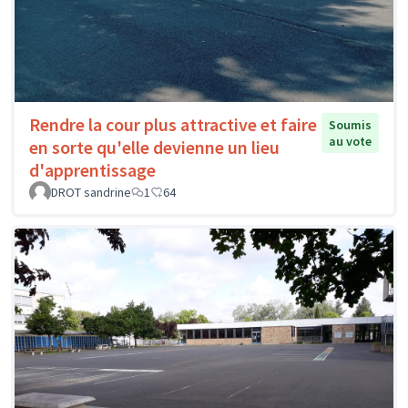
Rendre la cour plus attractive et faire
Soumis
au vote
en sorte qu'elle devienne un lieu
d'apprentissage
DROT sandrine
1
64