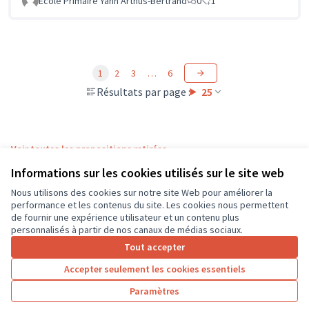
Ecole Primaire Yann Arthus-Bertrand
0
1
1
2
3
…
6
Résultats par page :
25
Voir toutes les propositions retirées
Informations sur les cookies utilisés sur le site web
Nous utilisons des cookies sur notre site Web pour améliorer la
Conditions d'utilisation
performance et les contenus du site. Les cookies nous permettent
Paramètres des cookies
de fournir une expérience utilisateur et un contenu plus
CD37 sur X
CD37 sur Facebook
CD37 sur Instagram
CD37 sur YouTube
personnalisés à partir de nos canaux de médias sociaux.
(Lien externe)
(Lien externe)
(Lien externe)
(Lien externe)
Tout accepter
Accepter seulement les cookies essentiels
Licence Cre
(Lien extern
Paramètres
(Lien externe)
Site réalisé grâce au
logiciel libre Decidim
.
(Lien externe)