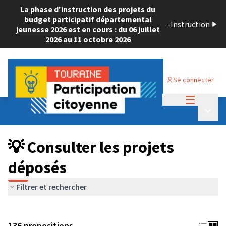
La phase d'instruction des projets du
budget participatif départemental
-
Instruction
jeunesse 2026 est en cours : du 06 juillet
2026 au 11 octobre 2026
Se connecter
Menu princi
Budget Participatif JEUNESSE 2024
/
Menu p
💡 Consulter les projets déposés
💡 Consulter les projets
déposés
Filtrer et rechercher
136 propositions