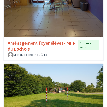
Aménagement foyer élèves- MFR
Soumis au
vote
du Lochois
MFR du Lochois
2
18