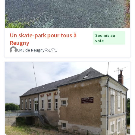
Un skate-park pour tous à
Soumis au
vote
Reugny
CMJ de Reugny
1
1