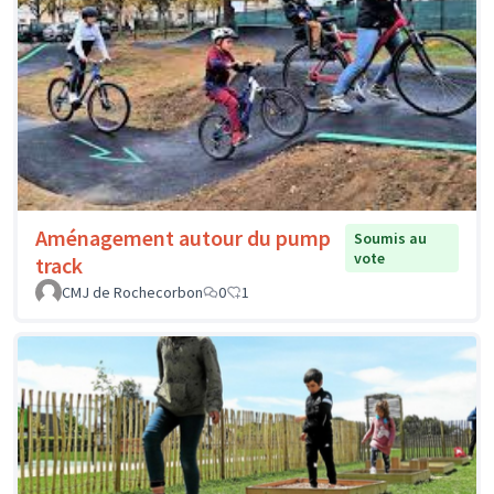
Aménagement autour du pump
Soumis au
vote
track
CMJ de Rochecorbon
0
1