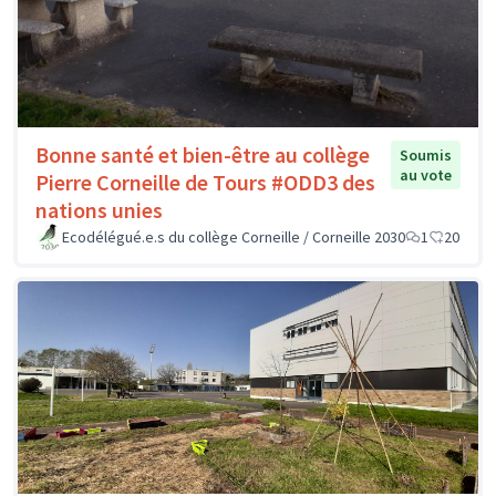
Bonne santé et bien-être au collège
Soumis
au vote
Pierre Corneille de Tours #ODD3 des
nations unies
Ecodélégué.e.s du collège Corneille / Corneille 2030
1
20