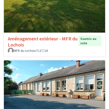
Aménagement extérieur - MFR du
Soumis au
vote
Lochois
MFR du Lochois
2
18