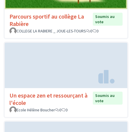
Parcours sportif au collège La
Soumis au
vote
Rabière
COLLEGE LA RABIERE _ JOUE-LES-TOURS
0
0
Un espace zen et ressourçant à
Soumis au
vote
l'école
Ecole Hélène Boucher
0
0