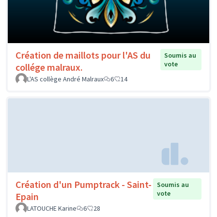
Création de maillots pour l'AS du
Soumis au
vote
collége malraux.
L'AS collège André Malraux
6
14
Création d'un Pumptrack - Saint-
Soumis au
vote
Epain
LATOUCHE Karine
6
28