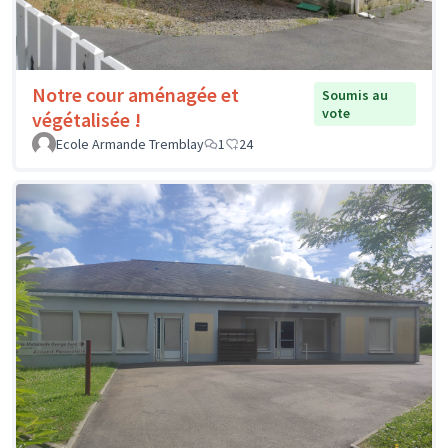
Notre cour aménagée et
Soumis au
vote
végétalisée !
Ecole Armande Tremblay
1
24