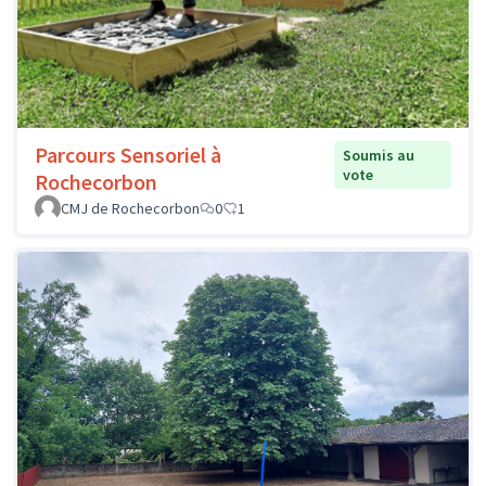
Parcours Sensoriel à
Soumis au
vote
Rochecorbon
CMJ de Rochecorbon
0
1