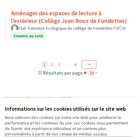
Aménager des espaces de lecture à
l’extérieur (Collège Jean Roux de Fondettes)
Club Transition Ecologique du collège de Fondettes
0
0
Soumis au vote
1
2
3
…
6
Résultats par page :
25
Voir toutes les propositions retirées
Informations sur les cookies utilisés sur le site web
Nous utilisons des cookies sur notre site Web pour améliorer la
Conditions d'utilisation
performance et les contenus du site. Les cookies nous permettent
Paramètres des cookies
de fournir une expérience utilisateur et un contenu plus
CD37 sur X
CD37 sur Facebook
CD37 sur Instagram
CD37 sur YouTube
personnalisés à partir de nos canaux de médias sociaux.