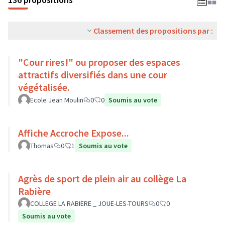
Classement des propositions par :
"Cour rires!" ou proposer des espaces
attractifs diversifiés dans une cour
végétalisée.
Ecole Jean Moulin
0
0
Soumis au vote
Affiche Accroche Expose...
Thomas
0
1
Soumis au vote
Agrès de sport de plein air au collège La
Rabière
COLLEGE LA RABIERE _ JOUE-LES-TOURS
0
0
Soumis au vote