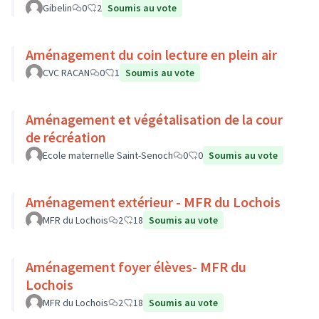
Gibelin
0
2
Soumis au vote
Aménagement du coin lecture en plein air
CVC RACAN
0
1
Soumis au vote
Aménagement et végétalisation de la cour
de récréation
Ecole maternelle Saint-Senoch
0
0
Soumis au vote
Aménagement extérieur - MFR du Lochois
MFR du Lochois
2
18
Soumis au vote
Aménagement foyer élèves- MFR du
Lochois
MFR du Lochois
2
18
Soumis au vote