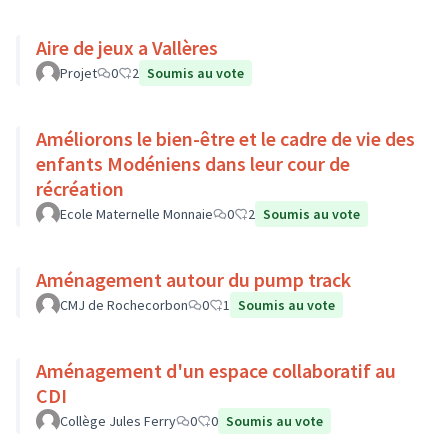
Aire de jeux a Vallères
Projet
0
2
Soumis au vote
Améliorons le bien-être et le cadre de vie des
enfants Modéniens dans leur cour de
récréation
Ecole Maternelle Monnaie
0
2
Soumis au vote
Aménagement autour du pump track
CMJ de Rochecorbon
0
1
Soumis au vote
Aménagement d'un espace collaboratif au
CDI
Collège Jules Ferry
0
0
Soumis au vote