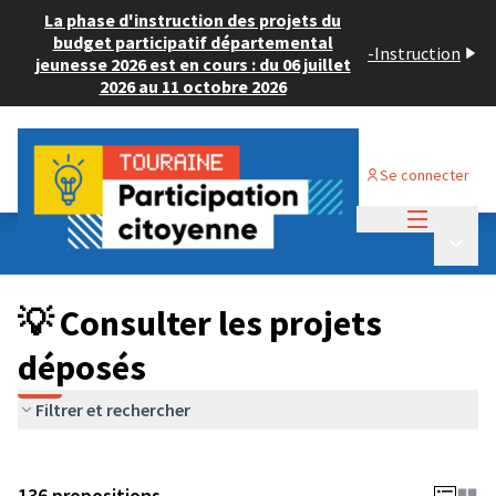
La phase d'instruction des projets du
budget participatif départemental
-
Instruction
jeunesse 2026 est en cours : du 06 juillet
2026 au 11 octobre 2026
Se connecter
Menu princi
Budget Participatif JEUNESSE 2024
/
Menu p
💡 Consulter les projets déposés
💡 Consulter les projets
déposés
Filtrer et rechercher
136 propositions