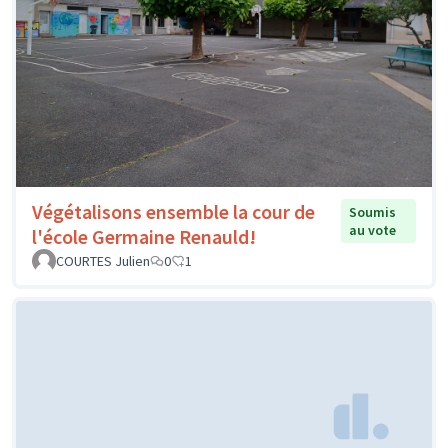
Végétalisons ensemble la cour de
Soumis
au vote
l'école Germaine Renauld!
COURTES Julien
0
1