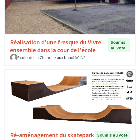
Réalisation d'une fresque du Vivre
Soumis
au vote
ensemble dans la cour de l'école
Ecole de La Chapelle aux Naux
0
1
Ré-aménagement du skatepark
Soumis au vote