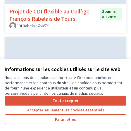
Projet de CDI flexible au Collège
Soumis
au vote
François Rabelais de Tours
CDI Rabelais
0
1
Informations sur les cookies utilisés sur le site web
Nous utilisons des cookies sur notre site Web pour améliorer la
performance et les contenus du site. Les cookies nous permettent
de fournir une expérience utilisateur et un contenu plus
Projet d'un city stade par le CME
Soumis au
personnalisés à partir de nos canaux de médias sociaux.
vote
de l'Île Bouchard
Tout accepter
IB
0
0
Accepter seulement les cookies essentiels
Paramètres