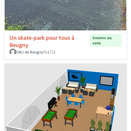
Un skate-park pour tous à
Soumis au
vote
Reugny
CMJ de Reugny
1
1