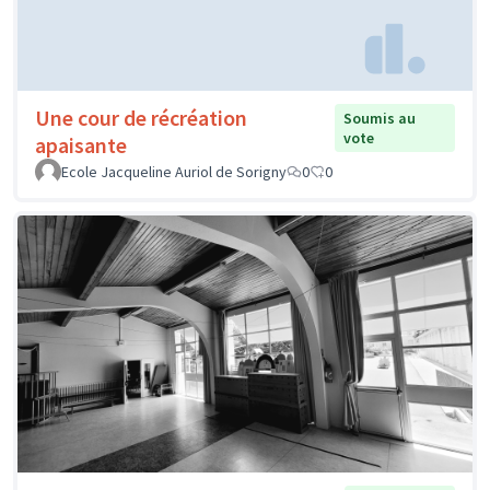
Une cour de récréation
Soumis au
vote
apaisante
Ecole Jacqueline Auriol de Sorigny
0
0