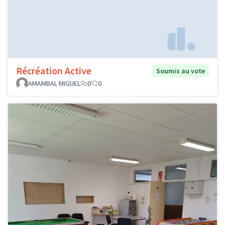
Récréation Active
Soumis au vote
AMAMBAL MIGUEL
0
0