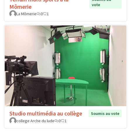
vote
Mômerie
La Mômerie
0
1
Studio multimédia au collège
Soumis au vote
college Arche du lude
0
1