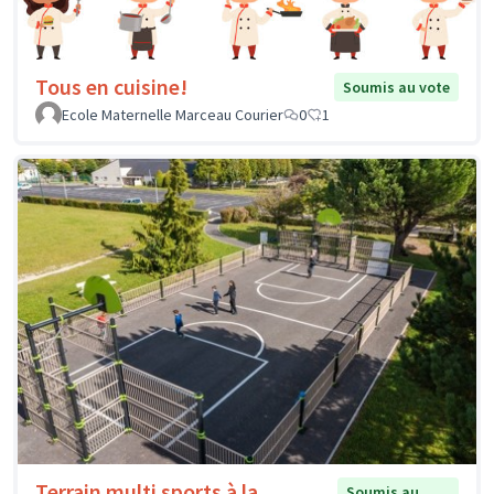
Tous en cuisine!
Soumis au vote
Ecole Maternelle Marceau Courier
0
1
Terrain multi sports à la
Soumis au