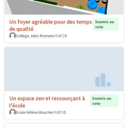
Un foyer agréable pour des temps
Soumis au
vote
de qualité
Collège Jules Romains
0
0
Un espace zen et ressourçant à
Soumis au
vote
l'école
Ecole Hélène Boucher
0
0