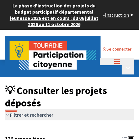
La phase d'instruction des projets du
budget participatif départemental
-
Instruction
jeunesse 2026 est en cours : du 06 juillet
2026 au 11 octobre 2026
Se connecter
Menu princi
Budget Participatif JEUNESSE 2024
/
Menu p
💡 Consulter les projets déposés
💡 Consulter les projets
déposés
Filtrer et rechercher
136 propositions