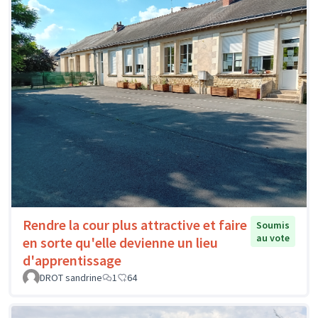
Rendre la cour plus attractive et faire
Soumis
au vote
en sorte qu'elle devienne un lieu
d'apprentissage
DROT sandrine
1
64