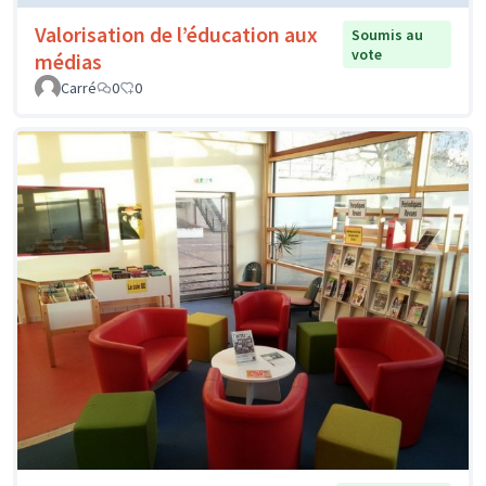
Valorisation de l’éducation aux
Soumis au
vote
médias
Carré
0
0