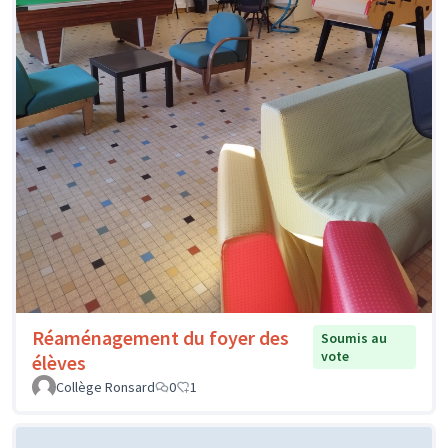
Réaménagement du foyer des
Soumis au
vote
élèves
Collège Ronsard
0
1