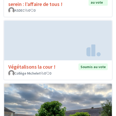
au vote
serein : l’affaire de tous !
ASDEC
0
0
Végétalisons la cour !
Soumis au vote
Collège Michelet
0
0