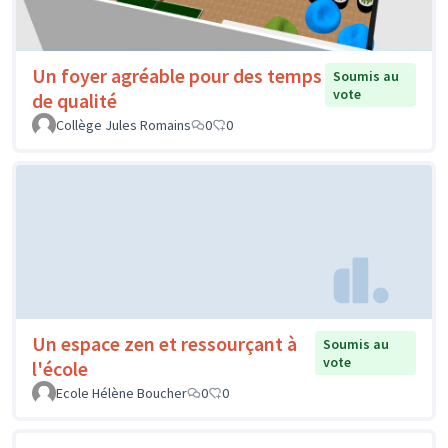
Un foyer agréable pour des temps
Soumis au
vote
de qualité
Collège Jules Romains
0
0
Un espace zen et ressourçant à
Soumis au
vote
l'école
Ecole Hélène Boucher
0
0