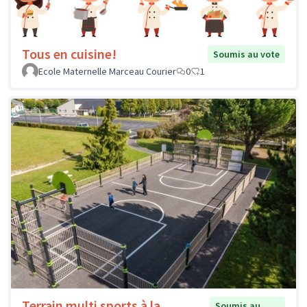
Tous en cuisine!
Soumis au vote
Ecole Maternelle Marceau Courier
0
1
Terrain multi sports à la
Soumis au