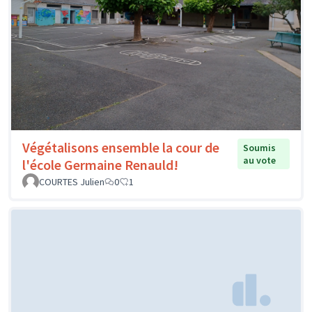
Végétalisons ensemble la cour de
Soumis
au vote
l'école Germaine Renauld!
COURTES Julien
0
1