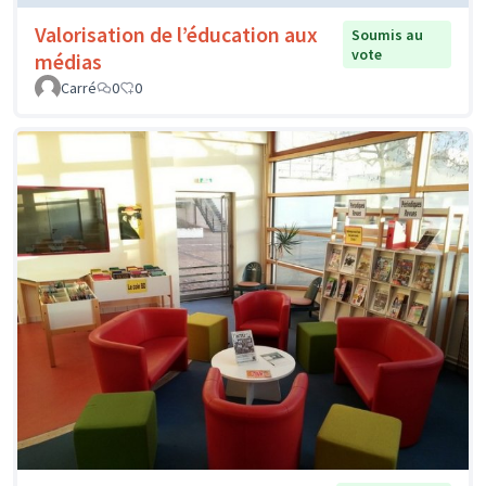
Valorisation de l’éducation aux
Soumis au
vote
médias
Carré
0
0