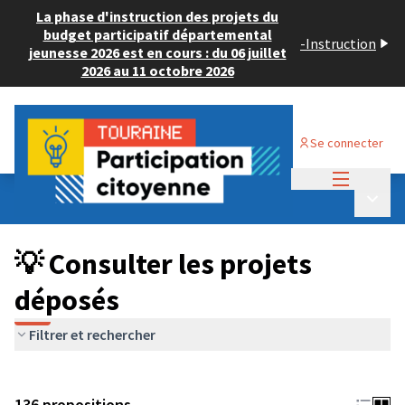
La phase d'instruction des projets du
budget participatif départemental
-
Instruction
jeunesse 2026 est en cours : du 06 juillet
2026 au 11 octobre 2026
Se connecter
Menu princi
Budget Participatif JEUNESSE 2024
/
Menu p
💡 Consulter les projets déposés
💡 Consulter les projets
déposés
Filtrer et rechercher
136 propositions