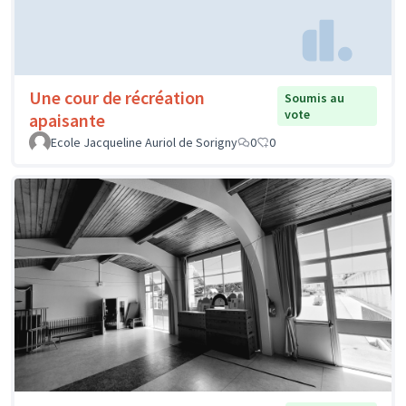
Une cour de récréation
Soumis au
vote
apaisante
Ecole Jacqueline Auriol de Sorigny
0
0