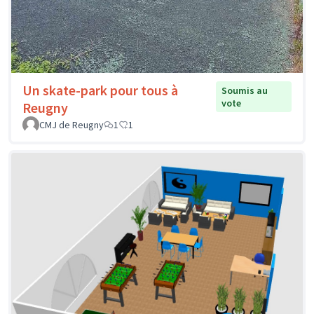
Un skate-park pour tous à
Soumis au
vote
Reugny
CMJ de Reugny
1
1