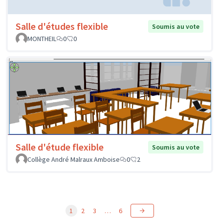
Salle d'études flexible
Soumis au vote
MONTHEIL
0
0
Salle d'étude flexible
Soumis au vote
Collège André Malraux Amboise
0
2
1
2
3
…
6