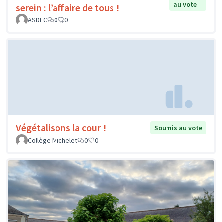
au vote
serein : l’affaire de tous !
ASDEC
0
0
Végétalisons la cour !
Soumis au vote
Collège Michelet
0
0