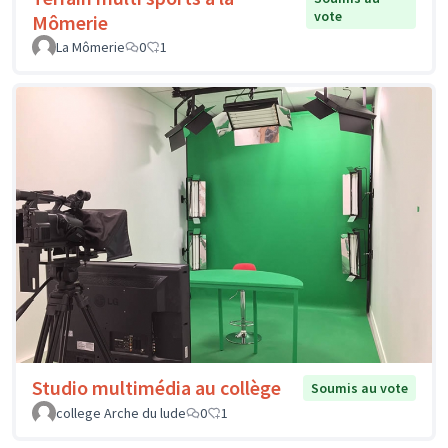
vote
Mômerie
La Mômerie
0
1
Studio multimédia au collège
Soumis au vote
college Arche du lude
0
1