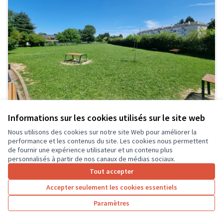
Informations sur les cookies utilisés sur le site web
Nous utilisons des cookies sur notre site Web pour améliorer la
De l'ombre au collège
Soumis au vote
performance et les contenus du site. Les cookies nous permettent
CVC collège Montaigne
0
0
de fournir une expérience utilisateur et un contenu plus
personnalisés à partir de nos canaux de médias sociaux.
Tout accepter
Accepter seulement les cookies essentiels
Paramètres