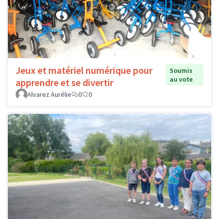
Jeux et matériel numérique pour
Soumis
au vote
apprendre et se divertir
Alvarez Aurélie
0
0