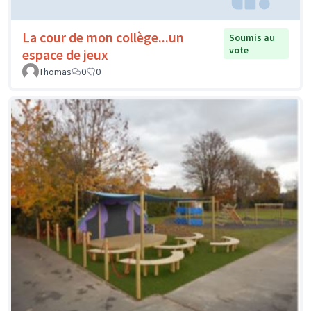
La cour de mon collège...un
Soumis au
vote
espace de jeux
Thomas
0
0