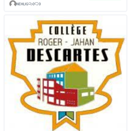
NEHLIG
0
0