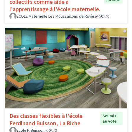
collectifs comme aide à
l'apprentissage à l'école maternelle.
ECOLE Maternelle Les Moussaillons de Rivière
0
0
Des classes flexibles à l'école
Soumis
au vote
Ferdinand Buisson, La Riche
Ecole F. Buisson
0
0