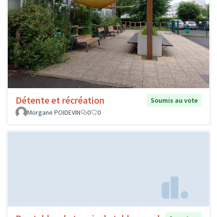
Détente et récréation
Soumis au vote
Morgane POIDEVIN
0
0