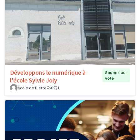
Développons le numérique à
Soumis au
vote
l'école Sylvie Joly
école de Dierre
0
1