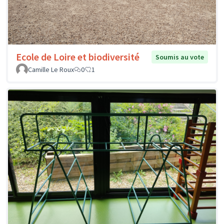
Ecole de Loire et biodiversité
Soumis au vote
Camille Le Roux
0
1