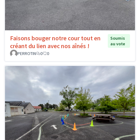
Faisons bouger notre cour tout en
Soumis
au vote
créant du lien avec nos aînés !
PERROTIN
0
0