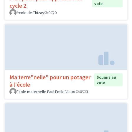
vote
cycle 2
école de Thizay
0
0
Ma terre"nelle" pour un potager
Soumis au
vote
à l'école
Ecole maternelle Paul Emile Victor
0
3