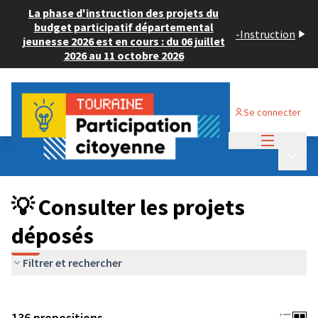
La phase d'instruction des projets du
budget participatif départemental
-
Instruction
jeunesse 2026 est en cours : du 06 juillet
2026 au 11 octobre 2026
Se connecter
Menu princi
Budget Participatif JEUNESSE 2024
/
Menu p
💡 Consulter les projets déposés
💡 Consulter les projets
déposés
Filtrer et rechercher
136 propositions