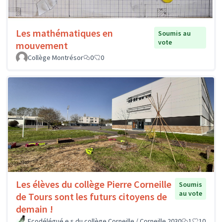
Les mathématiques en
Soumis au
vote
mouvement
Collège Montrésor
0
0
Les élèves du collège Pierre Corneille
Soumis
au vote
de Tours sont les futurs citoyens de
demain !
Ecodélégué.e.s du collège Corneille / Corneille 2030
1
10