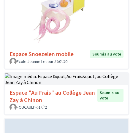
Espace Snoezelen mobile
Soumis au vote
Ecole Jeanne Lecourt
0
0
Espace "Au Frais" au Collège Jean
Soumis au
vote
Zay à Chinon
FOUCAULT
1
2