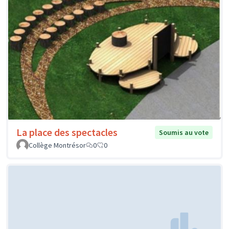
La place des spectacles
Soumis au vote
Collège Montrésor
0
0