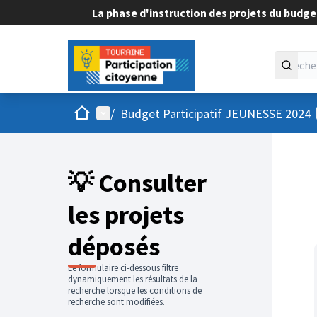
La phase d'instruction des projets du budget
Accueil
Menu principal
/
Budget Participatif JEUNESSE 2024
💡 Consulter
les projets
déposés
Le formulaire ci-dessous filtre
dynamiquement les résultats de la
recherche lorsque les conditions de
recherche sont modifiées.