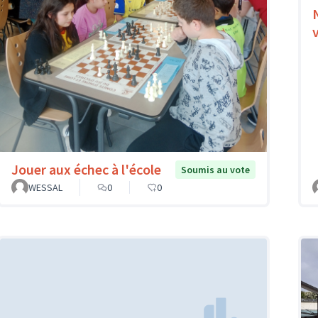
Jouer aux échec à l'école
Soumis au vote
WESSAL
0
0