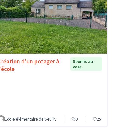
Création d'un potager à
Soumis au
vote
'école
Ecole élémentaire de Seuilly
0
25