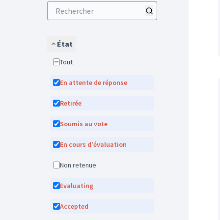
État
Tout
En attente de réponse
Retirée
Soumis au vote
En cours d'évaluation
Non retenue
Evaluating
Accepted