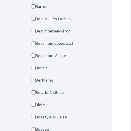
Barrou
Beaulieu-lès-Loches
Beaumont-en-Véron
Beaumont-Louestault
Beaumont-Village
Benais
Berthenay
Betz-le-Château
Bléré
Bossay-sur-Claise
Bossée