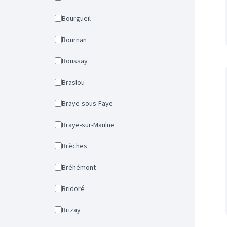
Bourgueil
Bournan
Boussay
Braslou
Braye-sous-Faye
Braye-sur-Maulne
Brèches
Bréhémont
Bridoré
Brizay