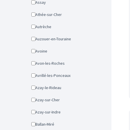
Assay
Athée-sur-Cher
Autrèche
Auzouer-en-Touraine
Avoine
Avon-les-Roches
Avrillé-les-Ponceaux
Azay-le-Rideau
Azay-sur-Cher
Azay-sur-Indre
Ballan-Miré