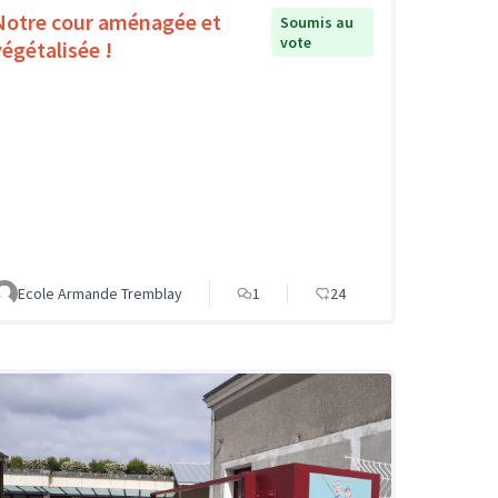
Notre cour aménagée et
Soumis au
vote
végétalisée !
Ecole Armande Tremblay
1
24