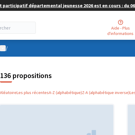
 participatif départemental jeunesse 2026 est en cours : du 06 
Aide - Plus
d'informations
Menu utilisateur
/
136 propositions
Aléatoire
Les plus récentes
A-Z (alphabétique)
Z-A (alphabétique inverse)
Le