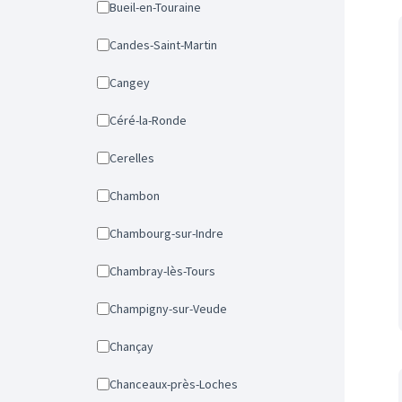
Bueil-en-Touraine
Candes-Saint-Martin
Cangey
Céré-la-Ronde
Cerelles
Chambon
Chambourg-sur-Indre
Chambray-lès-Tours
Champigny-sur-Veude
Chançay
Chanceaux-près-Loches