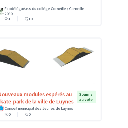
Ecodélégué.e.s du collège Corneille / Corneille
2030
1
10
Nouveaux modules espérés au
Soumis
au vote
skate-park de la ville de Luynes
Conseil municipal des Jeunes de Luynes
0
0