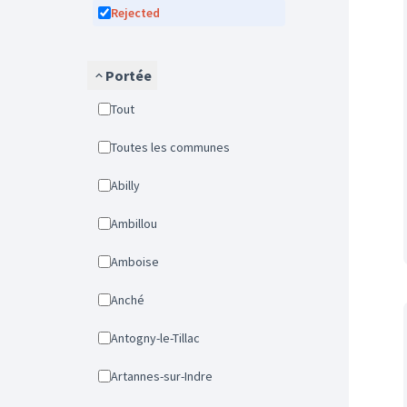
Rejected
Portée
Tout
Toutes les communes
Abilly
Ambillou
Amboise
Anché
Antogny-le-Tillac
Artannes-sur-Indre