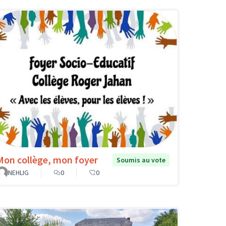
Mon collège, mon foyer
Soumis au vote
NEHLIG
0
0