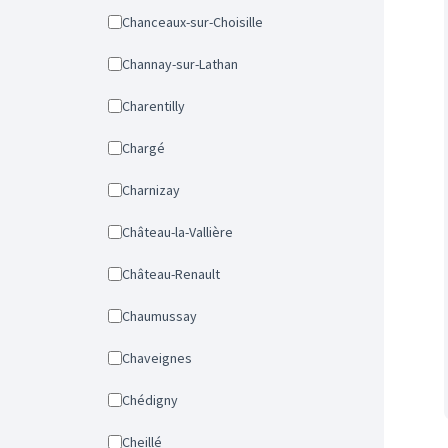
Chanceaux-sur-Choisille
Channay-sur-Lathan
Charentilly
Chargé
Charnizay
Château-la-Vallière
Château-Renault
Chaumussay
Chaveignes
Chédigny
Cheillé