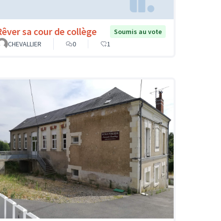
Rêver sa cour de collège
Soumis au vote
CHEVALLIER
0
1