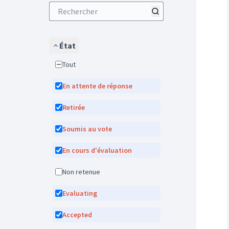
État
Tout
En attente de réponse
Retirée
Soumis au vote
En cours d'évaluation
Non retenue
Evaluating
Accepted