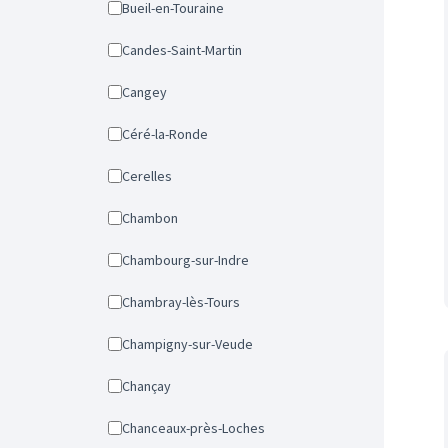
Bueil-en-Touraine
Candes-Saint-Martin
Cangey
Céré-la-Ronde
Cerelles
Chambon
Chambourg-sur-Indre
Chambray-lès-Tours
Champigny-sur-Veude
Chançay
Chanceaux-près-Loches