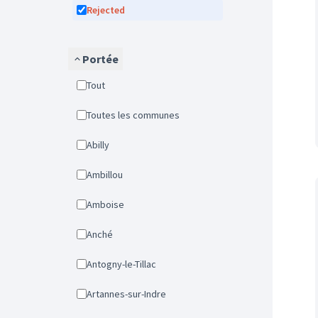
Rejected
Portée
Tout
Toutes les communes
Abilly
Ambillou
Amboise
Anché
Antogny-le-Tillac
Artannes-sur-Indre