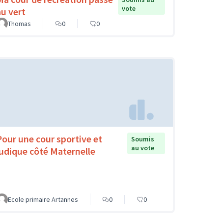
vote
au vert
Thomas
0
0
Pour une cour sportive et
Soumis
au vote
ludique côté Maternelle
Ecole primaire Artannes
0
0