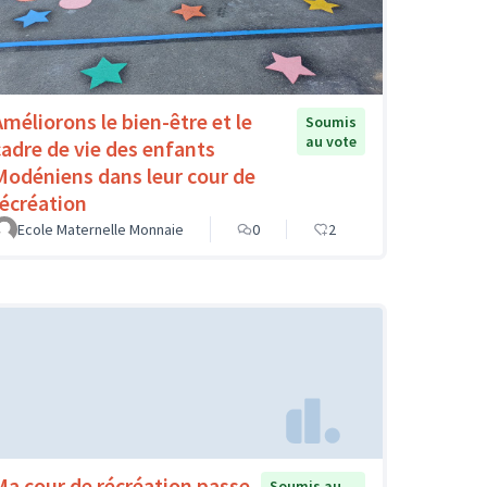
Améliorons le bien-être et le
Soumis
au vote
cadre de vie des enfants
Modéniens dans leur cour de
récréation
Ecole Maternelle Monnaie
0
2
Ma cour de récréation passe
Soumis au