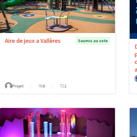
Aire de jeux a Vallères
Soumis au vote
Projet
0
2