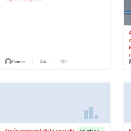
Thomas
0
0
Aménagement de la cour du
Soumis au