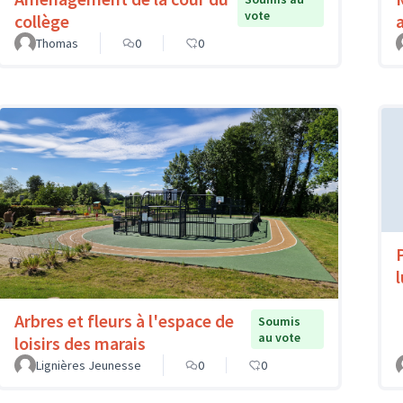
vote
collège
Thomas
0
0
Arbres et fleurs à l'espace de
Soumis
au vote
loisirs des marais
Lignières Jeunesse
0
0