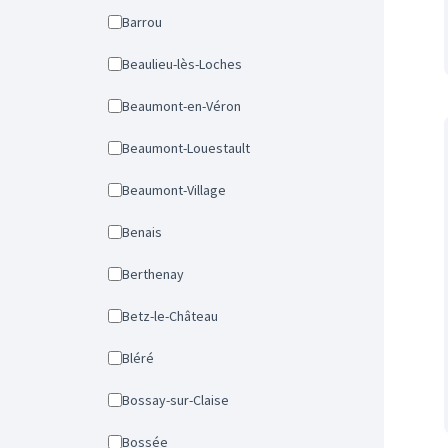
Barrou
Beaulieu-lès-Loches
Beaumont-en-Véron
Beaumont-Louestault
Beaumont-Village
Benais
Berthenay
Betz-le-Château
Bléré
Bossay-sur-Claise
Bossée