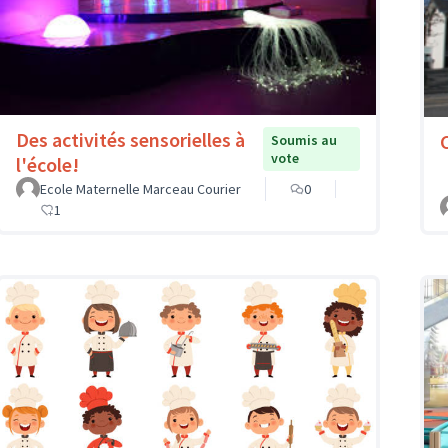
Des activités sensorielles à
Soumis au
vote
l'école!
Ecole Maternelle Marceau Courier
0
1