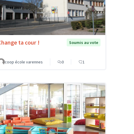
Change ta cour !
Soumis au vote
coop école varennes
0
1