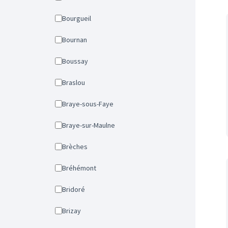
Bourgueil
Bournan
Boussay
Braslou
Braye-sous-Faye
Braye-sur-Maulne
Brèches
Bréhémont
Bridoré
Brizay