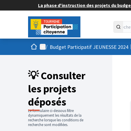
La phase d'instruction des projets du budget
Accueil
Menu principal
/
Budget Participatif JEUNESSE 2024
💡 Consulter
les projets
déposés
Le formulaire ci-dessous filtre
dynamiquement les résultats de la
recherche lorsque les conditions de
recherche sont modifiées.