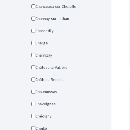
Chanceaux-sur-Choisille
Channay-sur-Lathan
Charentilly
Chargé
Charnizay
Château-la-Vallière
Château-Renault
Chaumussay
Chaveignes
Chédigny
Cheillé