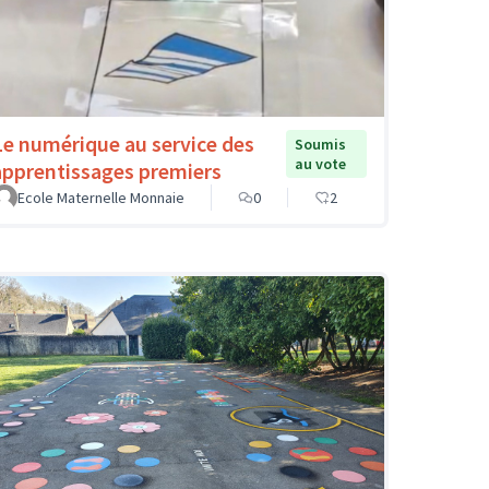
Le numérique au service des
Soumis
au vote
apprentissages premiers
Ecole Maternelle Monnaie
0
2