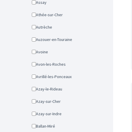
Assay
Athée-sur-Cher
Autrèche
Auzouer-en-Touraine
Avoine
Avon-les-Roches
Avrillé-les-Ponceaux
Azay-le-Rideau
Azay-sur-Cher
Azay-sur-Indre
Ballan-Miré