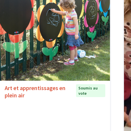
Art et apprentissages en
Soumis au
vote
plein air