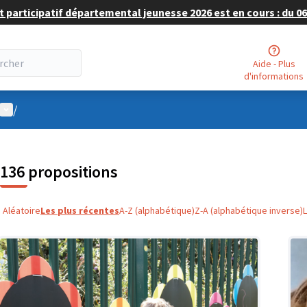
 participatif départemental jeunesse 2026 est en cours : du 06 
Aide - Plus
d'informations
Menu utilisateur
/
136 propositions
Aléatoire
Les plus récentes
A-Z (alphabétique)
Z-A (alphabétique inverse)