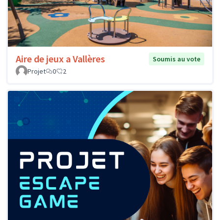
Aire de jeux a Vallères
Soumis au vote
Projet
0
2