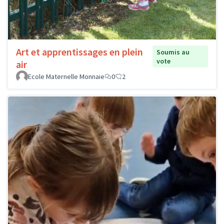
Art et apprentissages en plein
Soumis au
vote
air
Ecole Maternelle Monnaie
0
2