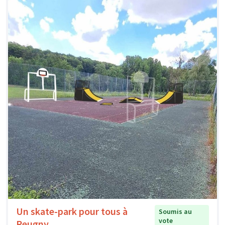
Un skate-park pour tous à
Soumis au
vote
Reugny