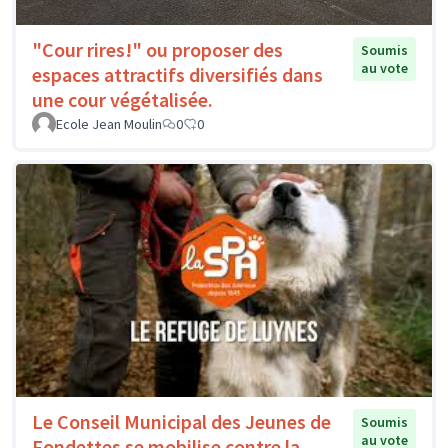
"Cour rires!" ou proposer des
Soumis
au vote
espaces attractifs diversifiés dans
une cour végétalisée.
Ecole Jean Moulin
0
0
Le Conseil Municipal des Jeunes de
Soumis
au vote
Fondettes se mobilise contre la