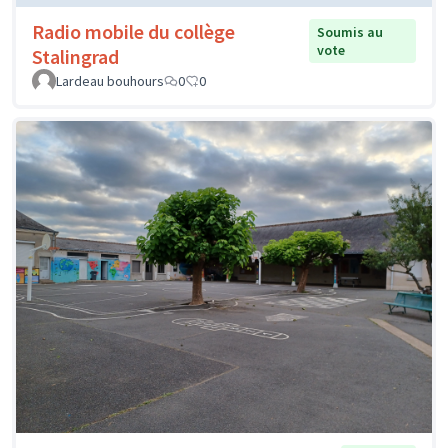
Radio mobile du collège
Soumis au
vote
Stalingrad
Lardeau bouhours
0
0