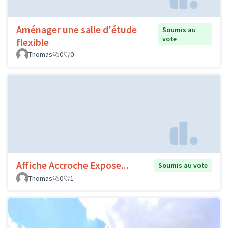
Aménager une salle d'étude
Soumis au
vote
flexible
Thomas
0
0
Affiche Accroche Expose...
Soumis au vote
Thomas
0
1