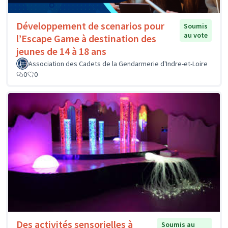
Développement de scenarios pour
Soumis
au vote
l’Escape Game à destination des
jeunes de 14 à 18 ans
Association des Cadets de la Gendarmerie d'Indre-et-Loire
0
0
Des activités sensorielles à
Soumis au