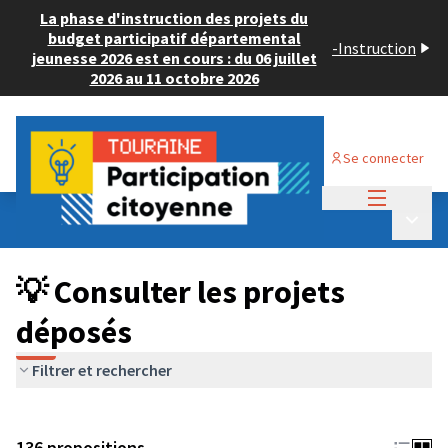
La phase d'instruction des projets du
budget participatif départemental
-
Instruction
jeunesse 2026 est en cours : du 06 juillet
2026 au 11 octobre 2026
Se connecter
Menu princi
Budget Participatif JEUNESSE 2024
/
Menu p
💡 Consulter les projets déposés
💡 Consulter les projets
déposés
Filtrer et rechercher
136 propositions