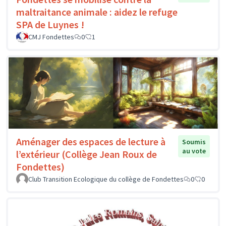
maltraitance animale : aidez le refuge
SPA de Luynes !
CMJ Fondettes
0
1
Aménager des espaces de lecture à
Soumis
au vote
l’extérieur (Collège Jean Roux de
Fondettes)
Club Transition Ecologique du collège de Fondettes
0
0