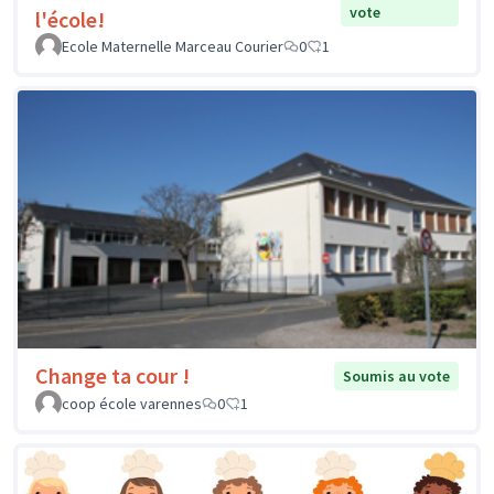
vote
l'école!
Ecole Maternelle Marceau Courier
0
1
Change ta cour !
Soumis au vote
coop école varennes
0
1