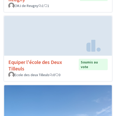
CMJ de Reugny
1
1
Equiper l'école des Deux
Soumis au
vote
Tilleuls
Ecole des deux Tilleuls
0
0