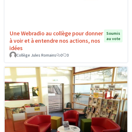
Une Webradio au collège pour donner
Soumis
au vote
à voir et à entendre nos actions, nos
idées
Collège Jules Romains
0
0