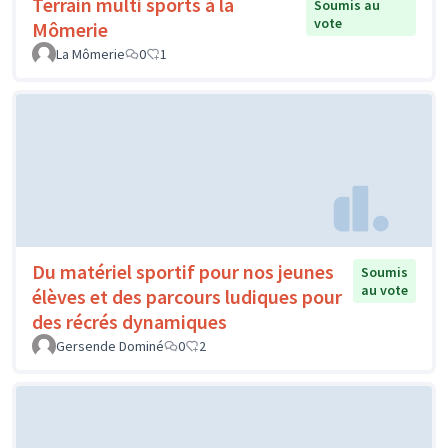
Terrain multi sports à la
Soumis au
vote
Mômerie
La Mômerie
0
1
Du matériel sportif pour nos jeunes
Soumis
au vote
élèves et des parcours ludiques pour
des récrés dynamiques
Gersende Dominé
0
2