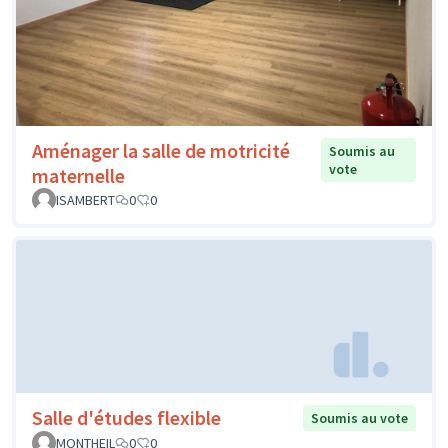
Aménager la salle de motricité
Soumis au
vote
maternelle
ISAMBERT
0
0
Salle d'études flexible
Soumis au vote
MONTHEIL
0
0