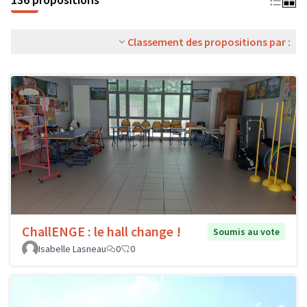
Classement des propositions par :
ChallENGE : le hall change !
Soumis au vote
Isabelle Lasneau
0
0