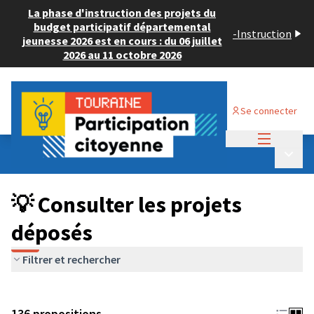
La phase d'instruction des projets du
budget participatif départemental
-
Instruction
jeunesse 2026 est en cours : du 06 juillet
2026 au 11 octobre 2026
Se connecter
Menu princi
Budget Participatif JEUNESSE 2024
/
Menu p
💡 Consulter les projets déposés
💡 Consulter les projets
déposés
Filtrer et rechercher
136 propositions