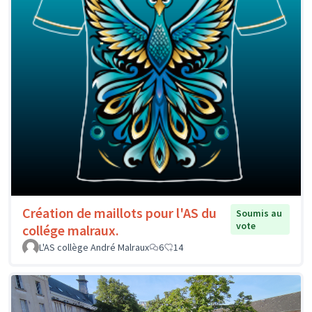
Création de maillots pour l'AS du
Soumis au
vote
collége malraux.
L'AS collège André Malraux
6
14