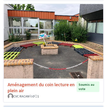
Aménagement du coin lecture en
Soumis au
vote
plein air
CVC RACAN
0
1