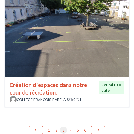
Création d'espaces dans notre
Soumis au
vote
cour de récréation.
COLLEGE FRANCOIS RABELAIS
0
1
1
2
3
4
5
6