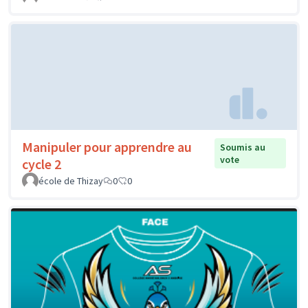
Manipuler pour apprendre au
Soumis au
vote
cycle 2
école de Thizay
0
0