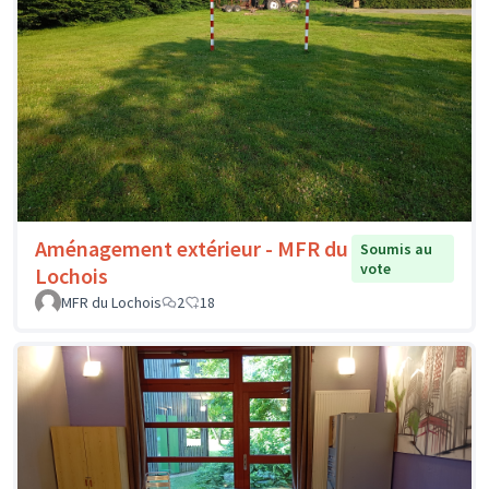
Aménagement extérieur - MFR du
Soumis au
vote
Lochois
MFR du Lochois
2
18