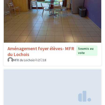
Aménagement foyer élèves- MFR
Soumis au
vote
du Lochois
MFR du Lochois
2
18