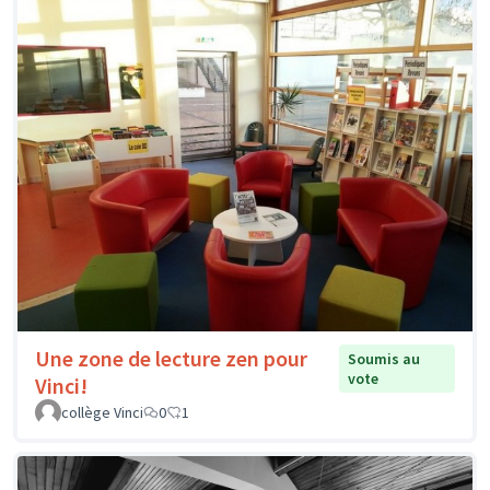
Une zone de lecture zen pour
Soumis au
vote
Vinci!
collège Vinci
0
1