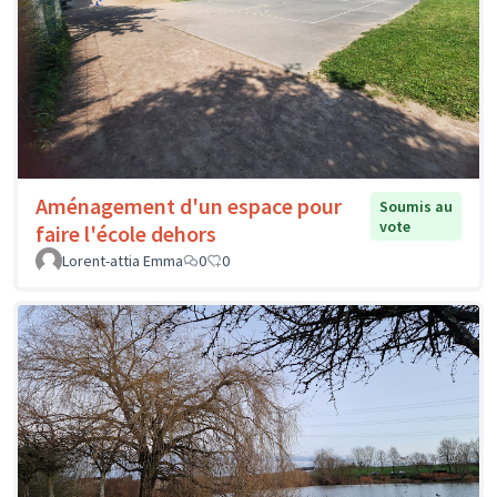
Aménagement d'un espace pour
Soumis au
vote
faire l'école dehors
Lorent-attia Emma
0
0