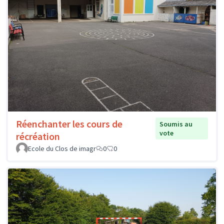
Réenchanter les cours de
Soumis au
vote
récréation
Ecole du Clos de imagr
0
0