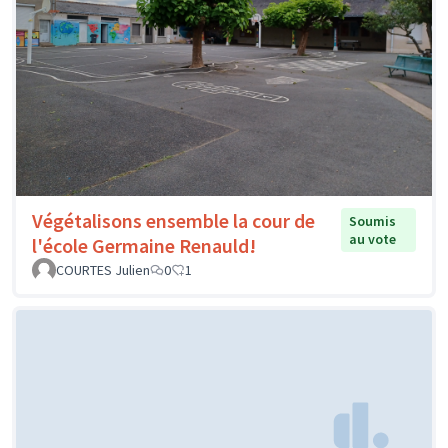
Végétalisons ensemble la cour de
Soumis
au vote
l'école Germaine Renauld!
COURTES Julien
0
1