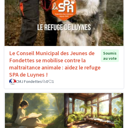
Le Conseil Municipal des Jeunes de
Soumis
au vote
Fondettes se mobilise contre la
maltraitance animale : aidez le refuge
SPA de Luynes !
CMJ Fondettes
0
1