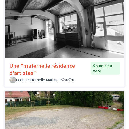
Une "maternelle résidence
Soumis au
vote
d'artistes"
Ecole maternelle Mariaude
0
0