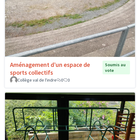
Aménagement d’un espace de
Soumis au
vote
sports collectifs
Collège val de l'indre
0
0