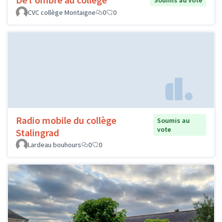
Soumis au vote
CVC collège Montaigne
0
0
Radio mobile du collège
Soumis au
vote
Stalingrad
Lardeau bouhours
0
0