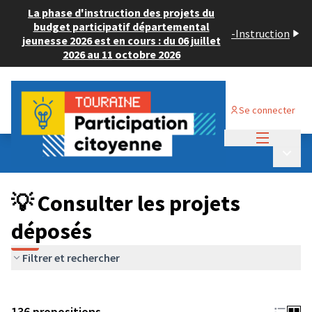
La phase d'instruction des projets du
budget participatif départemental
-
Instruction
jeunesse 2026 est en cours : du 06 juillet
2026 au 11 octobre 2026
Se connecter
Menu princi
Budget Participatif JEUNESSE 2024
/
Menu p
💡 Consulter les projets déposés
💡 Consulter les projets
déposés
Filtrer et rechercher
136 propositions