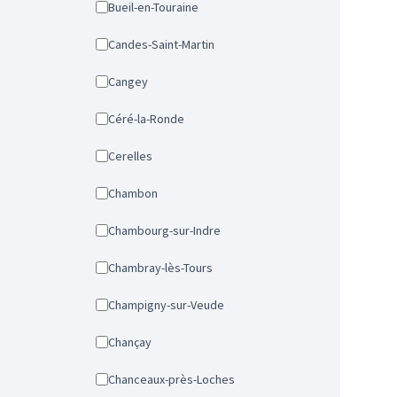
Bueil-en-Touraine
Candes-Saint-Martin
Cangey
Céré-la-Ronde
Cerelles
Chambon
Chambourg-sur-Indre
Chambray-lès-Tours
Champigny-sur-Veude
Chançay
Chanceaux-près-Loches