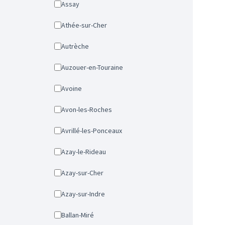
Assay
Athée-sur-Cher
Autrèche
Auzouer-en-Touraine
Avoine
Avon-les-Roches
Avrillé-les-Ponceaux
Azay-le-Rideau
Azay-sur-Cher
Azay-sur-Indre
Ballan-Miré