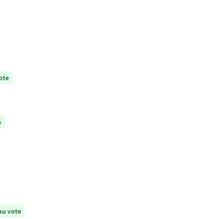
ote
e
au vote