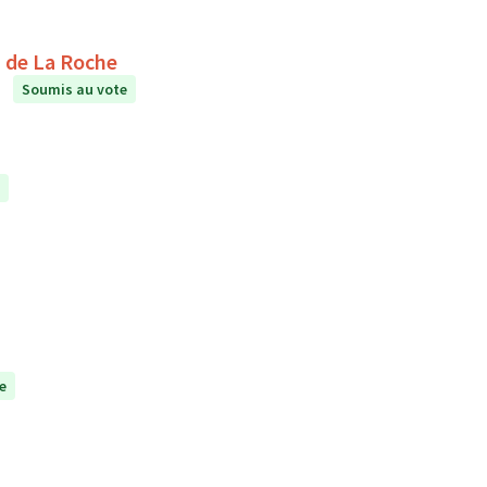
étente au collège Le Puits de La Roche
Soumis au vote
e