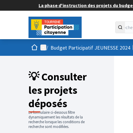
La phase d'instruction des projets du budget
Accueil
Menu principal
/
Budget Participatif JEUNESSE 2024
💡 Consulter
les projets
déposés
Le formulaire ci-dessous filtre
dynamiquement les résultats de la
recherche lorsque les conditions de
recherche sont modifiées.