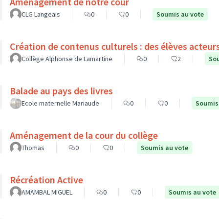
Aménagement de notre cour
CLG Langeais
0
0
Soumis au vote
Création de contenus culturels : des élèves acteur
Collège Alphonse de Lamartine
0
2
Sou
Balade au pays des livres
Ecole maternelle Mariaude
0
0
Soumis
Aménagement de la cour du collège
Thomas
0
0
Soumis au vote
Récréation Active
AMAMBAL MIGUEL
0
0
Soumis au vote