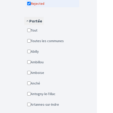
Rejected
Portée
Tout
Toutes les communes
Abilly
Ambillou
Amboise
Anché
Antogny-le-Tillac
Artannes-sur-Indre