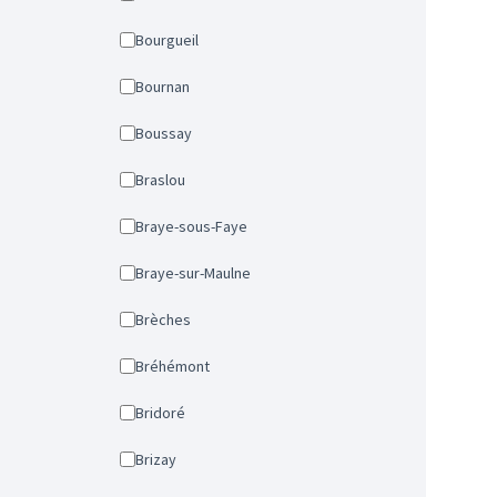
Bourgueil
Bournan
Boussay
Braslou
Braye-sous-Faye
Braye-sur-Maulne
Brèches
Bréhémont
Bridoré
Brizay