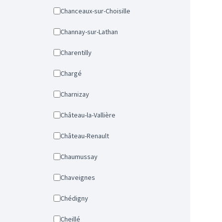
Chanceaux-sur-Choisille
Channay-sur-Lathan
Charentilly
Chargé
Charnizay
Château-la-Vallière
Château-Renault
Chaumussay
Chaveignes
Chédigny
Cheillé