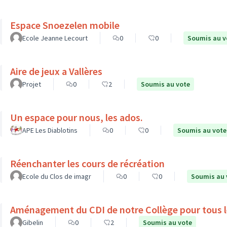
Espace Snoezelen mobile
Ecole Jeanne Lecourt
0
0
Soumis au v
Aire de jeux a Vallères
Projet
0
2
Soumis au vote
Un espace pour nous, les ados.
APE Les Diablotins
0
0
Soumis au vote
Réenchanter les cours de récréation
Ecole du Clos de imagr
0
0
Soumis au 
Aménagement du CDI de notre Collège pour tous l
Gibelin
0
2
Soumis au vote