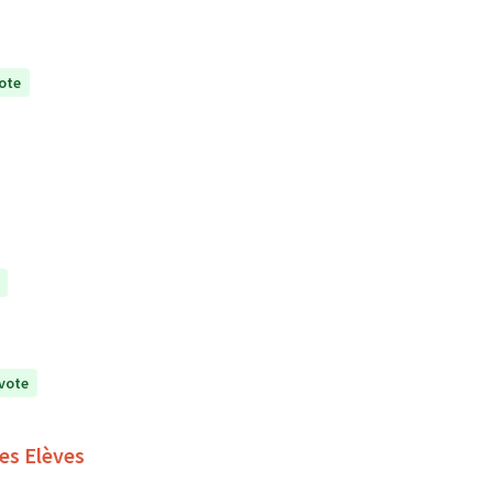
ote
vote
es Elèves