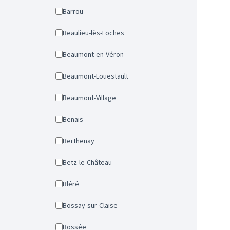
Barrou
Beaulieu-lès-Loches
Beaumont-en-Véron
Beaumont-Louestault
Beaumont-Village
Benais
Berthenay
Betz-le-Château
Bléré
Bossay-sur-Claise
Bossée