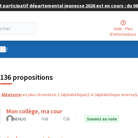
 participatif départemental jeunesse 2026 est en cours : du 06 
Aide - Plus
d'informations
Menu utilisateur
/
136 propositions
Aléatoire
Les plus récentes
A-Z (alphabétique)
Z-A (alphabétique inverse)
Mon collège, ma cour
NEHLIG
0
0
Soumis au vote