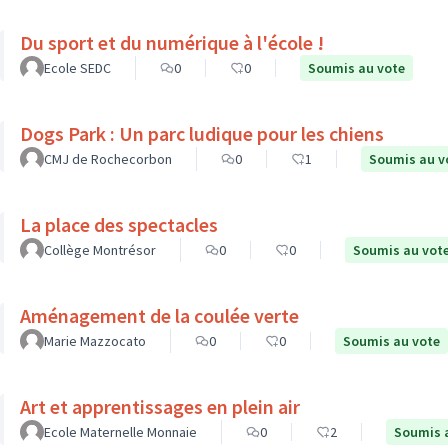
Du sport et du numérique à l'école !
Ecole SEDC
0
0
Soumis au vote
Dogs Park : Un parc ludique pour les chiens
CMJ de Rochecorbon
0
1
Soumis au v
La place des spectacles
Collège Montrésor
0
0
Soumis au vot
Aménagement de la coulée verte
Marie Mazzocato
0
0
Soumis au vote
Art et apprentissages en plein air
Ecole Maternelle Monnaie
0
2
Soumis 