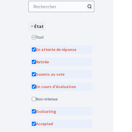
État
Tout
En attente de réponse
Retirée
Soumis au vote
En cours d'évaluation
Non retenue
Evaluating
Accepted