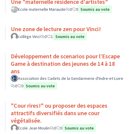
Une "maternelle résidence d'artistes"
Ecole maternelle Mariaude
0
0
Soumis au vote
Une zone de lecture zen pour Vinci!
collège Vinci
0
1
Soumis au vote
Développement de scenarios pour l’Escape
Game à destination des jeunes de 14 à 18
ans
Association des Cadets de la Gendarmerie d'Indre-et-Loire
0
0
Soumis au vote
"Cour rires!" ou proposer des espaces
attractifs diversifiés dans une cour
végétalisée.
Ecole Jean Moulin
0
0
Soumis au vote