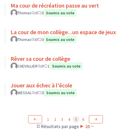
Ma cour de récréation passe au vert
Thomas
0
0
Soumis au vote
La cour de mon collège...un espace de jeux
Thomas
0
0
Soumis au vote
Rêver sa cour de collège
CHEVALLIER
0
1
Soumis au vote
Jouer aux échec à l'école
WESSAL
0
0
Soumis au vote
1
2
3
4
5
6
Résultats par page :
25