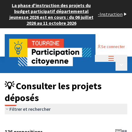
La phase d'instruction des projets du
budget participatif départemental
-
Instruction
jeunesse 2026 est en cours : du 06 juillet
2026 au 11 octobre 2026
Se connecter
Menu princi
Budget Participatif JEUNESSE 2024
/
Menu p
💡 Consulter les projets déposés
💡 Consulter les projets
déposés
Filtrer et rechercher
136 propositions