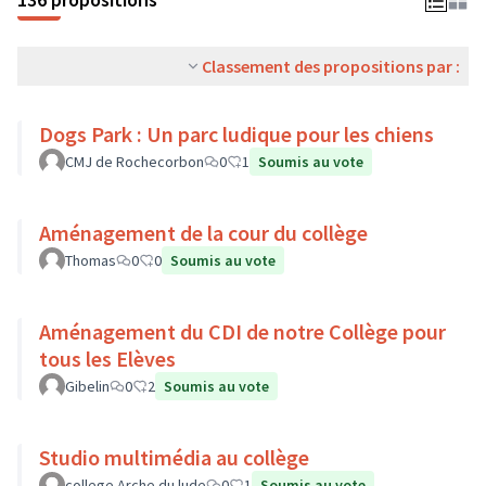
Classement des propositions par :
Dogs Park : Un parc ludique pour les chiens
CMJ de Rochecorbon
0
1
Soumis au vote
Aménagement de la cour du collège
Thomas
0
0
Soumis au vote
Aménagement du CDI de notre Collège pour
tous les Elèves
Gibelin
0
2
Soumis au vote
Studio multimédia au collège
college Arche du lude
0
1
Soumis au vote