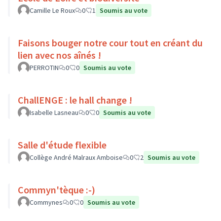
Camille Le Roux
0
1
Soumis au vote
Faisons bouger notre cour tout en créant du
lien avec nos aînés !
PERROTIN
0
0
Soumis au vote
ChallENGE : le hall change !
Isabelle Lasneau
0
0
Soumis au vote
Salle d'étude flexible
Collège André Malraux Amboise
0
2
Soumis au vote
Commyn'tèque :-)
Commynes
0
0
Soumis au vote