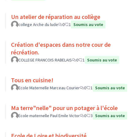
Un atelier de réparation au collège
college Arche du lude
0
1
Soumis au vote
Création d'espaces dans notre cour de
récréation.
COLLEGE FRANCOIS RABELAIS
0
1
Soumis au vote
Tous en cuisine!
Ecole Maternelle Marceau Courier
0
1
Soumis au vote
Ma terre"nelle" pour un potager à l'école
Ecole maternelle Paul Emile Victor
0
3
Soumis au vote
Ecole de Loire et biodiversité