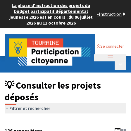
La phase d'instruction des projets du
budget participatif départemental
-
Instruction
jeunesse 2026 est en cours : du 06 juillet
2026 au 11 octobre 2026
Se connecter
Menu princi
Budget Participatif JEUNESSE 2024
/
Menu p
💡 Consulter les projets déposés
💡 Consulter les projets
déposés
Filtrer et rechercher
136 propositions