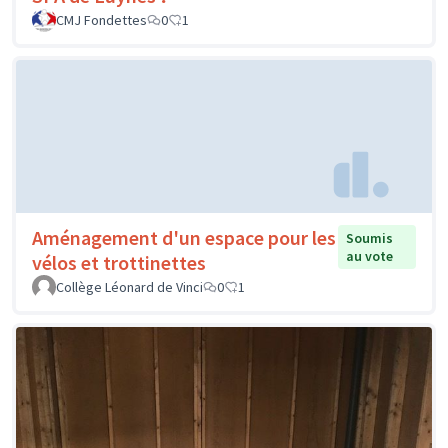
CMJ Fondettes
0
1
Aménagement d'un espace pour les
Soumis
au vote
vélos et trottinettes
Collège Léonard de Vinci
0
1