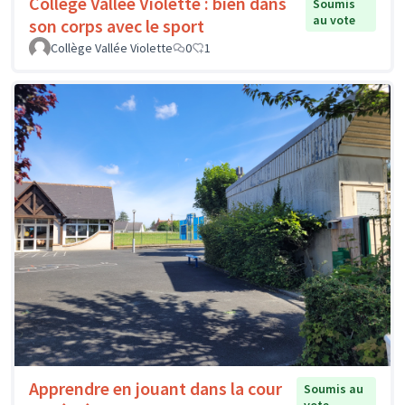
Collège Vallée Violette : bien dans
Soumis
au vote
son corps avec le sport
Collège Vallée Violette
0
1
Apprendre en jouant dans la cour
Soumis au
vote