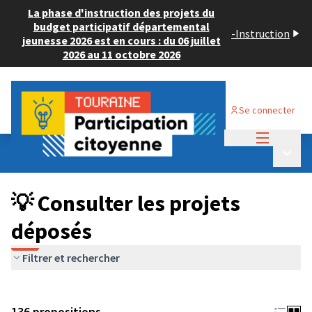
La phase d'instruction des projets du
budget participatif départemental
-
Instruction
jeunesse 2026 est en cours : du 06 juillet
2026 au 11 octobre 2026
Se connecter
Menu princi
Budget Participatif JEUNESSE 2024
/
Menu p
💡 Consulter les projets déposés
💡 Consulter les projets
déposés
Filtrer et rechercher
136 propositions