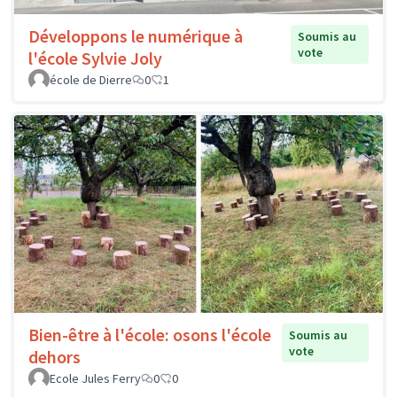
Développons le numérique à
Soumis au
vote
l'école Sylvie Joly
école de Dierre
0
1
Bien-être à l'école: osons l'école
Soumis au
vote
dehors
Ecole Jules Ferry
0
0