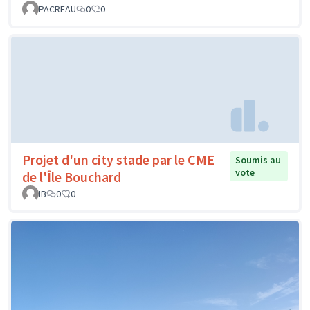
PACREAU
0
0
Projet d'un city stade par le CME
Soumis au
vote
de l'Île Bouchard
IB
0
0