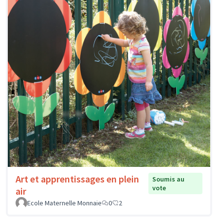
Art et apprentissages en plein
Soumis au
vote
air
Ecole Maternelle Monnaie
0
2