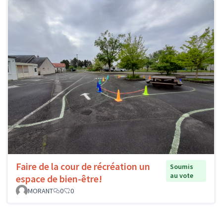
Faire de la cour de récréation un
Soumis
au vote
espace de bien-être!
MORANT
0
0