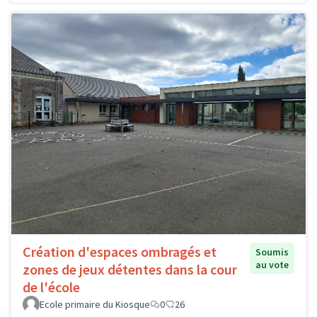
Création d'espaces ombragés et
Soumis
au vote
zones de jeux détentes dans la cour
de l'école
Ecole primaire du Kiosque
0
26