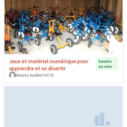
Jeux et matériel numérique pour
Soumis
au vote
apprendre et se divertir
Alvarez Aurélie
0
0