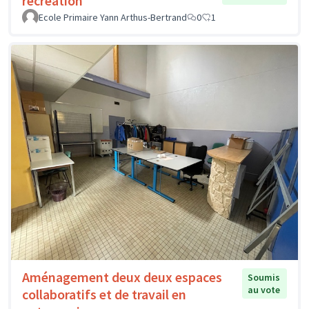
récréation
Ecole Primaire Yann Arthus-Bertrand
0
1
Aménagement deux deux espaces
Soumis
au vote
collaboratifs et de travail en