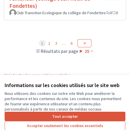
Fondettes)
Club Transition Ecologique du collège de Fondettes
0
0
1
2
3
…
6
Résultats par page :
25
Voir toutes les propositions retirées
Informations sur les cookies utilisés sur le site web
Nous utilisons des cookies sur notre site Web pour améliorer la
Conditions d'utilisation
performance et les contenus du site. Les cookies nous permettent
Paramètres des cookies
de fournir une expérience utilisateur et un contenu plus
CD37 sur X
CD37 sur Facebook
CD37 sur Instagram
CD37 sur YouTube
personnalisés à partir de nos canaux de médias sociaux.
(Lien externe)
(Lien externe)
(Lien externe)
(Lien externe)
Tout accepter
Accepter seulement les cookies essentiels