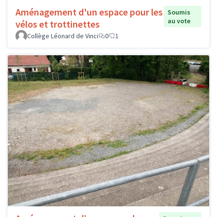
Aménagement d'un espace pour les
Soumis
au vote
vélos et trottinettes
Collège Léonard de Vinci
0
1