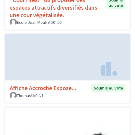
Soumis
au vote
espaces attractifs diversifiés dans
une cour végétalisée.
Ecole Jean Moulin
0
0
Affiche Accroche Expose...
Soumis au vote
Thomas
0
1