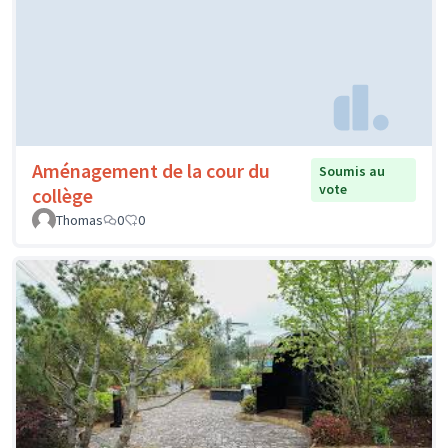
Aménagement de la cour du
Soumis au
vote
collège
Thomas
0
0