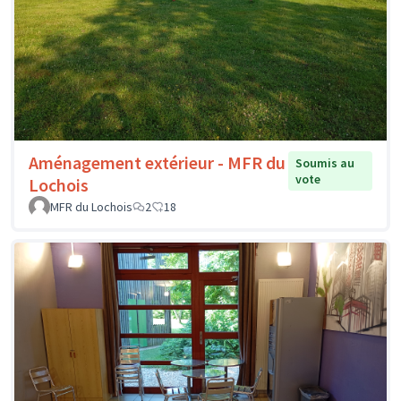
Aménagement extérieur - MFR du
Soumis au
vote
Lochois
MFR du Lochois
2
18