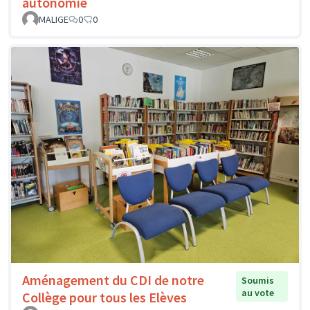
autonomie
MALIGE
0
0
Aménagement du CDI de notre
Soumis
au vote
Collège pour tous les Elèves