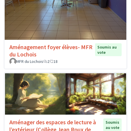
Aménagement foyer élèves- MFR
Soumis au
vote
du Lochois
MFR du Lochois
2
18
Aménager des espaces de lecture à
Soumis
au vote
l’extérieur (Collège Jean Roux de