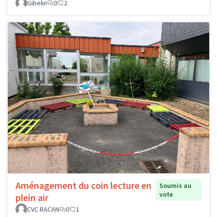
Gibelin
0
2
Aménagement du coin lecture en
Soumis au
vote
plein air
CVC RACAN
0
1