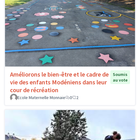
Améliorons le bien-être et le cadre de
Soumis
au vote
vie des enfants Modéniens dans leur
cour de récréation
Ecole Maternelle Monnaie
0
2