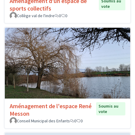
Aménagement d’un espace de
Soumis au
vote
sports collectifs
Collège val de l'indre
0
0
Aménagement de l'espace René
Soumis au
vote
Messon
Conseil Municipal des Enfants
0
0