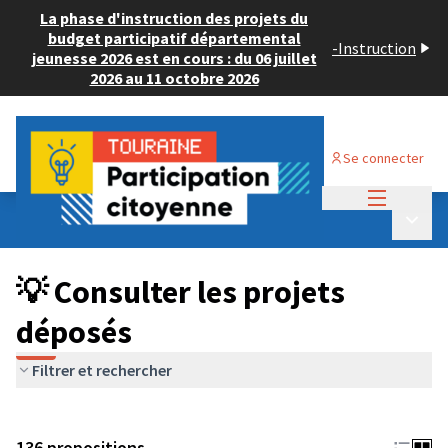
La phase d'instruction des projets du
budget participatif départemental
-
Instruction
jeunesse 2026 est en cours : du 06 juillet
2026 au 11 octobre 2026
Se connecter
Menu princi
Budget Participatif JEUNESSE 2024
/
Menu p
💡 Consulter les projets déposés
💡 Consulter les projets
déposés
Filtrer et rechercher
136 propositions