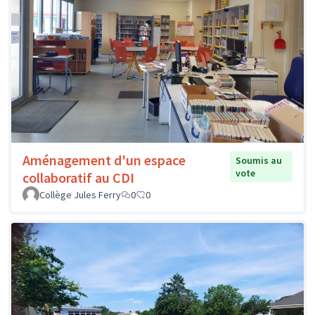
Aménagement d'un espace
Soumis au
vote
collaboratif au CDI
Collège Jules Ferry
0
0