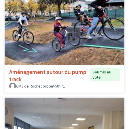
Aménagement autour du pump
Soumis au
vote
track
CMJ de Rochecorbon
0
1