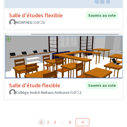
Salle d'études flexible
Soumis au vote
MONTHEIL
0
0
Salle d'étude flexible
Soumis au vote
Collège André Malraux Amboise
0
2
1
2
3
…
6