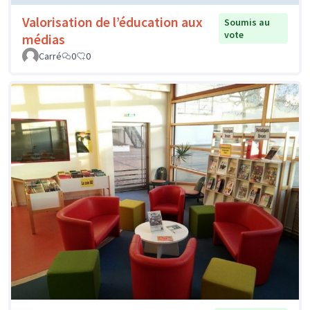
Valorisation de l’éducation aux
Soumis au
vote
médias
Carré
0
0