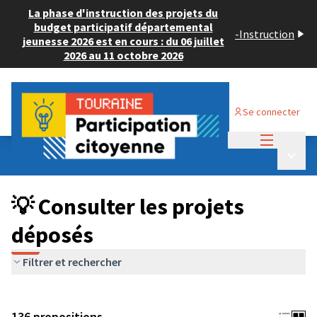
La phase d'instruction des projets du
budget participatif départemental
-
Instruction
jeunesse 2026 est en cours : du 06 juillet
2026 au 11 octobre 2026
Se connecter
Menu princi
Budget Participatif JEUNESSE 2024
/
Menu p
💡 Consulter les projets déposés
💡 Consulter les projets
déposés
Filtrer et rechercher
136 propositions