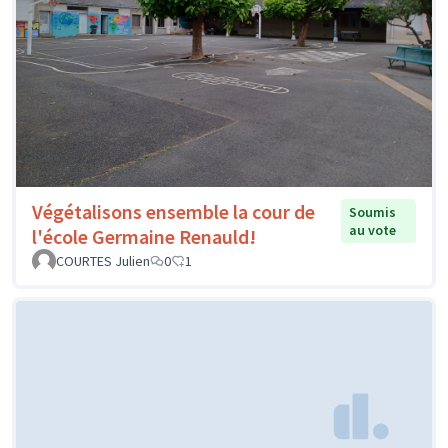
Végétalisons ensemble la cour de
Soumis
au vote
l'école Germaine Renauld!
COURTES Julien
0
1