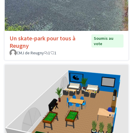
Un skate-park pour tous à
Soumis au
vote
Reugny
CMJ de Reugny
1
1