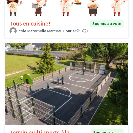
Tous en cuisine!
Soumis au vote
Ecole Maternelle Marceau Courier
0
1
Terrain multi sports à la
Soumis au