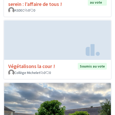
au vote
serein : l’affaire de tous !
ASDEC
0
0
Végétalisons la cour !
Soumis au vote
Collège Michelet
0
0