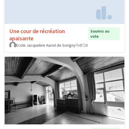
Une cour de récréation
Soumis au
vote
apaisante
Ecole Jacqueline Auriol de Sorigny
0
0