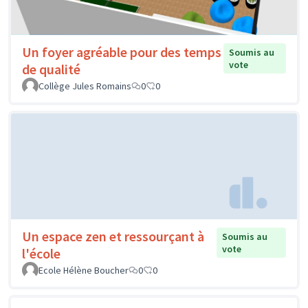
Un foyer agréable pour des temps
Soumis au
vote
de qualité
Collège Jules Romains
0
0
Un espace zen et ressourçant à
Soumis au
vote
l'école
Ecole Hélène Boucher
0
0