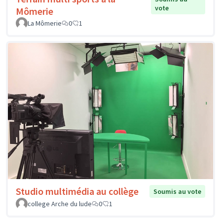
vote
Mômerie
La Mômerie
0
1
Studio multimédia au collège
Soumis au vote
college Arche du lude
0
1