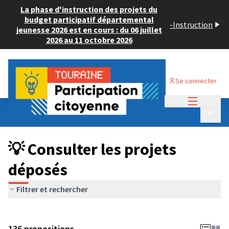
La phase d'instruction des projets du
budget participatif départemental
-
Instruction
jeunesse 2026 est en cours : du 06 juillet
2026 au 11 octobre 2026
Se connecter
Menu princi
Budget Participatif JEUNESSE 2024
/
Menu p
💡 Consulter les projets déposés
💡 Consulter les projets
déposés
Filtrer et rechercher
136 propositions