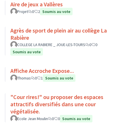
Aire de jeux a Vallères
Projet
0
2
Soumis au vote
Agrès de sport de plein air au collège La
Rabière
COLLEGE LA RABIERE _ JOUE-LES-TOURS
0
0
Soumis au vote
Affiche Accroche Expose...
Thomas
0
1
Soumis au vote
"Cour rires!" ou proposer des espaces
attractifs diversifiés dans une cour
végétalisée.
Ecole Jean Moulin
0
0
Soumis au vote