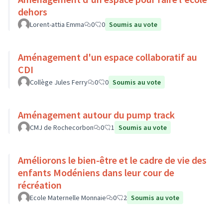
dehors
Lorent-attia Emma
0
0
Soumis au vote
Aménagement d'un espace collaboratif au
CDI
Collège Jules Ferry
0
0
Soumis au vote
Aménagement autour du pump track
CMJ de Rochecorbon
0
1
Soumis au vote
Améliorons le bien-être et le cadre de vie des
enfants Modéniens dans leur cour de
récréation
Ecole Maternelle Monnaie
0
2
Soumis au vote