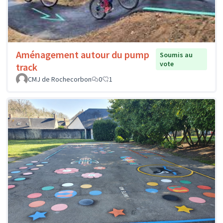
Aménagement autour du pump
Soumis au
vote
track
CMJ de Rochecorbon
0
1