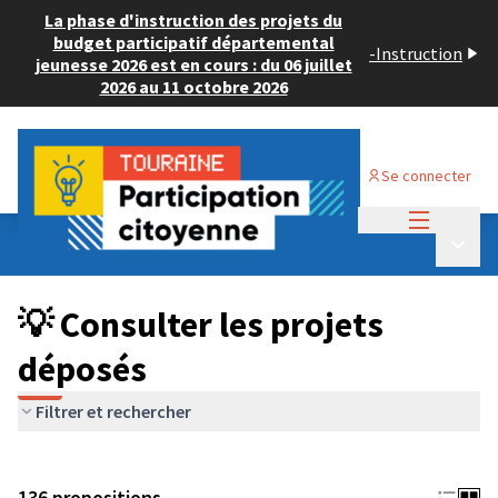
La phase d'instruction des projets du
budget participatif départemental
-
Instruction
jeunesse 2026 est en cours : du 06 juillet
2026 au 11 octobre 2026
Se connecter
Menu princi
Budget Participatif JEUNESSE 2024
/
Menu p
💡 Consulter les projets déposés
💡 Consulter les projets
déposés
Filtrer et rechercher
136 propositions