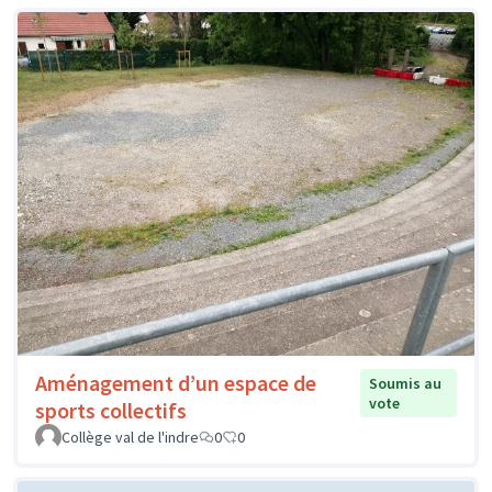
Aménagement d’un espace de
Soumis au
vote
sports collectifs
Collège val de l'indre
0
0