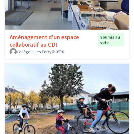
Aménagement d'un espace
Soumis au
vote
collaboratif au CDI
Collège Jules Ferry
0
0