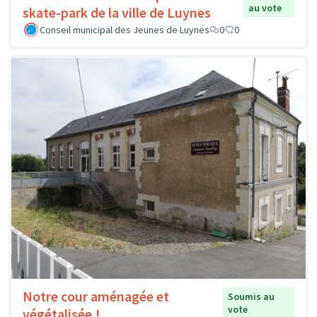
au vote
skate-park de la ville de Luynes
Conseil municipal des Jeunes de Luynes
0
0
Notre cour aménagée et
Soumis au
vote
végétalisée !