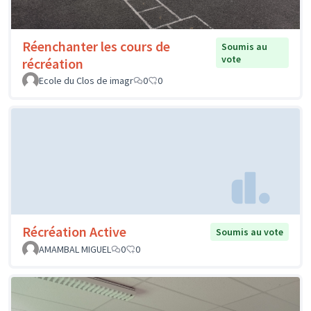
Réenchanter les cours de
Soumis au
vote
récréation
Ecole du Clos de imagr
0
0
Récréation Active
Soumis au vote
AMAMBAL MIGUEL
0
0