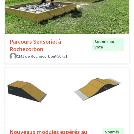
Parcours Sensoriel à
Soumis au
vote
Rochecorbon
CMJ de Rochecorbon
0
1
Nouveaux modules espérés au
Soumis