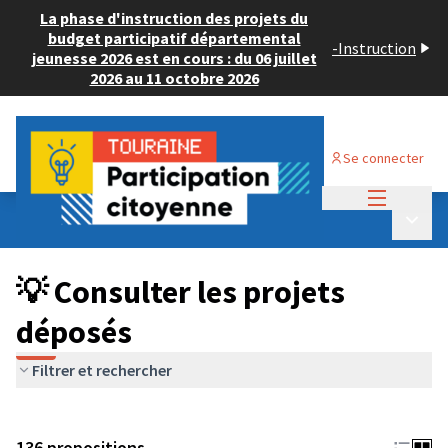
La phase d'instruction des projets du
budget participatif départemental
-
Instruction
jeunesse 2026 est en cours : du 06 juillet
2026 au 11 octobre 2026
Se connecter
Menu princi
Budget Participatif JEUNESSE 2024
/
Menu p
💡 Consulter les projets déposés
💡 Consulter les projets
déposés
Filtrer et rechercher
136 propositions