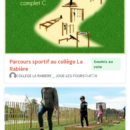
Parcours sportif au collège La
Soumis au
vote
Rabière
COLLEGE LA RABIERE _ JOUE-LES-TOURS
0
0