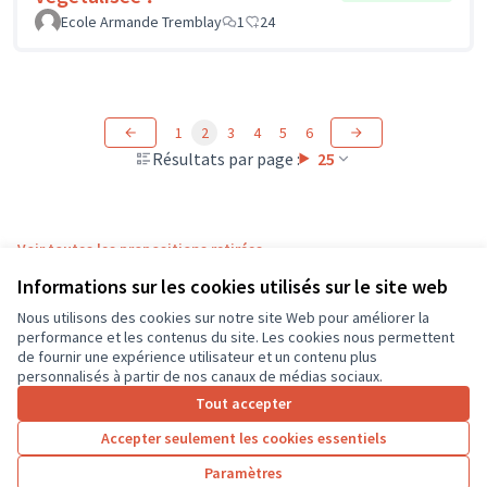
Ecole Armande Tremblay
1
24
1
2
3
4
5
6
Résultats par page :
25
Voir toutes les propositions retirées
Informations sur les cookies utilisés sur le site web
Nous utilisons des cookies sur notre site Web pour améliorer la
Conditions d'utilisation
performance et les contenus du site. Les cookies nous permettent
Paramètres des cookies
de fournir une expérience utilisateur et un contenu plus
CD37 sur X
CD37 sur Facebook
CD37 sur Instagram
CD37 sur YouTube
personnalisés à partir de nos canaux de médias sociaux.
(Lien externe)
(Lien externe)
(Lien externe)
(Lien externe)
Tout accepter
Accepter seulement les cookies essentiels
Licence Cre
(Lien extern
Paramètres
(Lien externe)
Site réalisé grâce au
logiciel libre Decidim
.