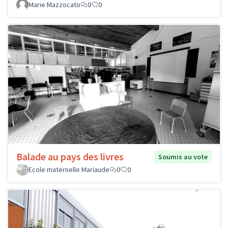
Marie Mazzocato
0
0
Balade au pays des livres
Soumis au vote
Ecole maternelle Mariaude
0
0