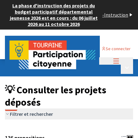
La phase d'instruction des projets du
budget participatif départemental
-
Instruction
jeunesse 2026 est en cours : du 06 juillet
2026 au 11 octobre 2026
Se connecter
Menu princi
Budget Participatif JEUNESSE 2024
/
Menu p
💡 Consulter les projets déposés
💡 Consulter les projets
déposés
Filtrer et rechercher
136 propositions