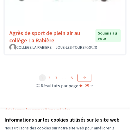
Agrès de sport de plein air au
Soumis au
vote
collège La Rabière
COLLEGE LA RABIERE _ JOUE-LES-TOURS
0
0
1
2
3
…
6
Résultats par page :
25
Voir toutes les propositions retirées
Informations sur les cookies utilisés sur le site web
Nous utilisons des cookies sur notre site Web pour améliorer la
Conditions d'utilisation