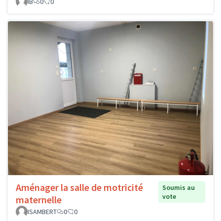
IB
0
0
Aménager la salle de motricité
Soumis au
vote
maternelle
ISAMBERT
0
0