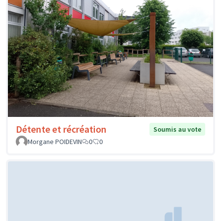
Détente et récréation
Soumis au vote
Morgane POIDEVIN
0
0