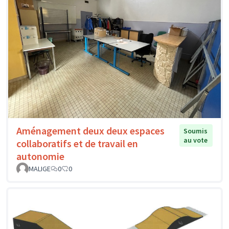
Aménagement deux deux espaces
Soumis
au vote
collaboratifs et de travail en
autonomie
MALIGE
0
0