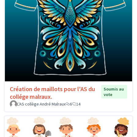
Création de maillots pour l'AS du
Soumis au
vote
collége malraux.
L'AS collège André Malraux
6
14