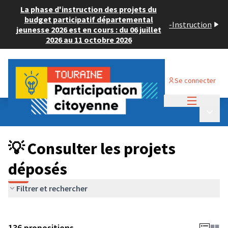
La phase d'instruction des projets du
budget participatif départemental
-
Instruction
jeunesse 2026 est en cours : du 06 juillet
2026 au 11 octobre 2026
Se connecter
Menu princi
Budget Participatif JEUNESSE 2024
/
Menu p
💡 Consulter les projets déposés
💡 Consulter les projets
déposés
Filtrer et rechercher
136 propositions