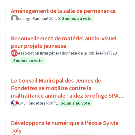
Aménagement de la salle de permanence
collège Rameau
0
0
Soumis au vote
Renouvellement de matériel audio-visuel
pour projets jeunesse
Association Intergénérationnelle de la Rabière
3
20
Soumis au vote
Le Conseil Municipal des Jeunes de
Fondettes se mobilise contre la
maltraitance animale : aidez le refuge SPA
de Luynes !
CMJ Fondettes
0
1
Soumis au vote
Développons le numérique à l'école Sylvie
Joly