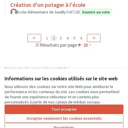
Création d'un potager à l'école
Ecole élémentaire de Seuilly
0
25
Soumis au vote
1
2
3
4
5
6
Résultats par page :
25
Voir toutes les propositions retirées
Informations sur les cookies utilisés sur le site web
Nous utilisons des cookies sur notre site Web pour améliorer la
Conditions d'utilisation
performance et les contenus du site. Les cookies nous permettent
Paramètres des cookies
de fournir une expérience utilisateur et un contenu plus
CD37 sur X
CD37 sur Facebook
CD37 sur Instagram
CD37 sur YouTube
personnalisés à partir de nos canaux de médias sociaux.
(Lien externe)
(Lien externe)
(Lien externe)
(Lien externe)
Tout accepter
Accepter seulement les cookies essentiels
Licence Cre
(Lien extern
Paramètres