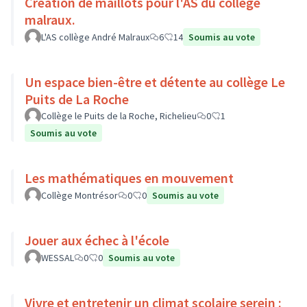
Création de maillots pour l'AS du collége
malraux.
L'AS collège André Malraux
6
14
Soumis au vote
Un espace bien-être et détente au collège Le
Puits de La Roche
Collège le Puits de la Roche, Richelieu
0
1
Soumis au vote
Les mathématiques en mouvement
Collège Montrésor
0
0
Soumis au vote
Jouer aux échec à l'école
WESSAL
0
0
Soumis au vote
Vivre et entretenir un climat scolaire serein :