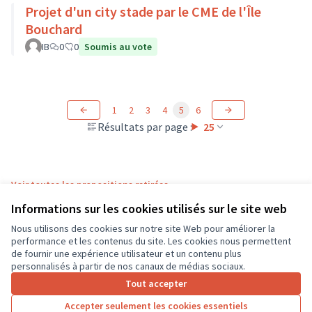
Projet d'un city stade par le CME de l'Île
Bouchard
IB
0
0
Soumis au vote
1
2
3
4
5
6
Résultats par page :
25
Voir toutes les propositions retirées
Informations sur les cookies utilisés sur le site web
Nous utilisons des cookies sur notre site Web pour améliorer la
Conditions d'utilisation
performance et les contenus du site. Les cookies nous permettent
Paramètres des cookies
de fournir une expérience utilisateur et un contenu plus
CD37 sur X
CD37 sur Facebook
CD37 sur Instagram
CD37 sur YouTube
personnalisés à partir de nos canaux de médias sociaux.
(Lien externe)
(Lien externe)
(Lien externe)
(Lien externe)
Tout accepter
Accepter seulement les cookies essentiels