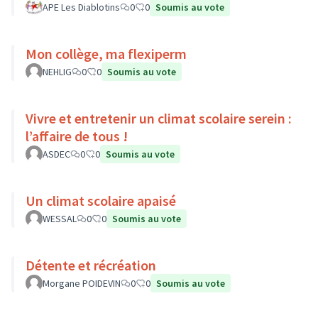
APE Les Diablotins
0
0
Soumis au vote
Mon collège, ma flexiperm
NEHLIG
0
0
Soumis au vote
Vivre et entretenir un climat scolaire serein :
l’affaire de tous !
ASDEC
0
0
Soumis au vote
Un climat scolaire apaisé
WESSAL
0
0
Soumis au vote
Détente et récréation
Morgane POIDEVIN
0
0
Soumis au vote