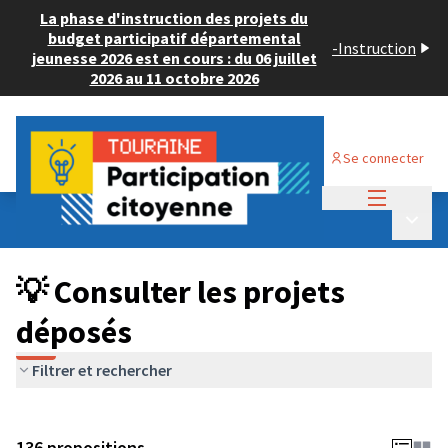
La phase d'instruction des projets du
budget participatif départemental
-
Instruction
jeunesse 2026 est en cours : du 06 juillet
2026 au 11 octobre 2026
Se connecter
Menu princi
Budget Participatif JEUNESSE 2024
/
Menu p
💡 Consulter les projets déposés
💡 Consulter les projets
déposés
Filtrer et rechercher
136 propositions