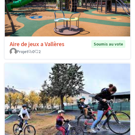
Aire de jeux a Vallères
Soumis au vote
Projet
0
2