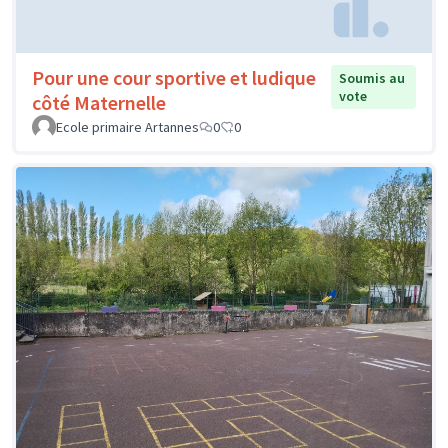
Pour une cour sportive et ludique
Soumis au
vote
côté Maternelle
Ecole primaire Artannes
0
0