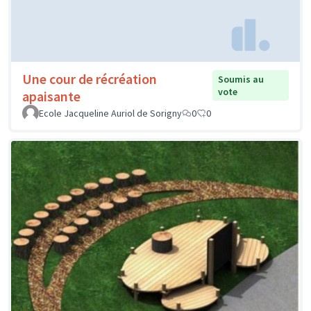
Une cour de récréation
Soumis au
vote
apaisante
Ecole Jacqueline Auriol de Sorigny
0
0