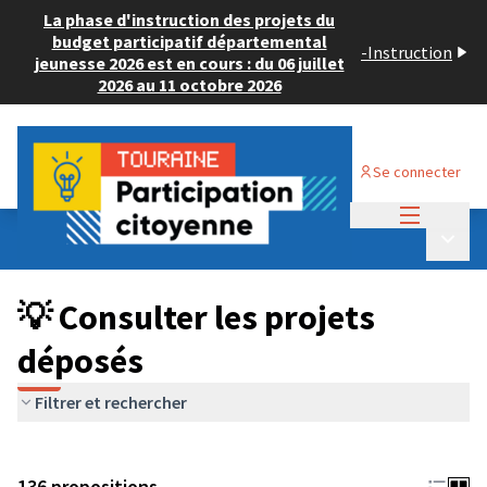
La phase d'instruction des projets du
budget participatif départemental
-
Instruction
jeunesse 2026 est en cours : du 06 juillet
2026 au 11 octobre 2026
Se connecter
Menu princi
Budget Participatif JEUNESSE 2024
/
Menu p
💡 Consulter les projets déposés
💡 Consulter les projets
déposés
Filtrer et rechercher
136 propositions