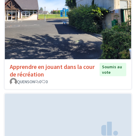
Apprendre en jouant dans la cour
Soumis au
vote
de récréation
QUENSON
0
0