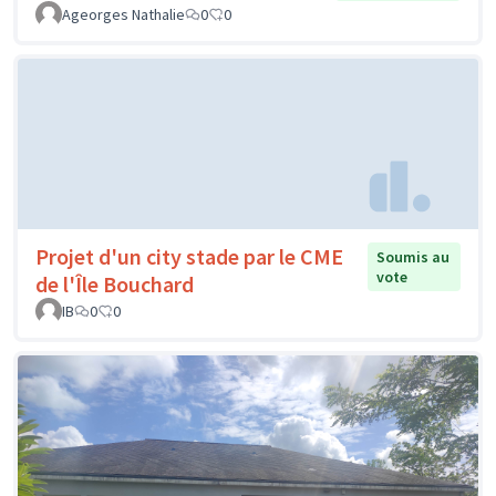
Ageorges Nathalie
0
0
Projet d'un city stade par le CME
Soumis au
vote
de l'Île Bouchard
IB
0
0