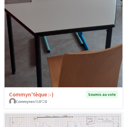
Commyn'tèque :-)
Soumis au vote
Commynes
0
0