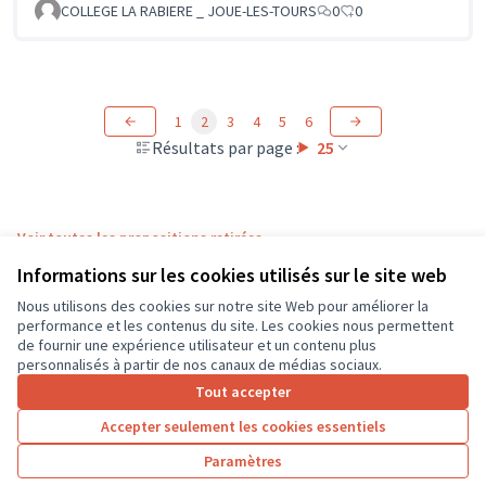
COLLEGE LA RABIERE _ JOUE-LES-TOURS
0
0
1
2
3
4
5
6
Résultats par page :
25
Voir toutes les propositions retirées
Informations sur les cookies utilisés sur le site web
Nous utilisons des cookies sur notre site Web pour améliorer la
Conditions d'utilisation
performance et les contenus du site. Les cookies nous permettent
Paramètres des cookies
de fournir une expérience utilisateur et un contenu plus
CD37 sur X
CD37 sur Facebook
CD37 sur Instagram
CD37 sur YouTube
personnalisés à partir de nos canaux de médias sociaux.
(Lien externe)
(Lien externe)
(Lien externe)
(Lien externe)
Tout accepter
Accepter seulement les cookies essentiels
Licence Cre
(Lien extern
Paramètres
(Lien externe)
Site réalisé grâce au
logiciel libre Decidim
.
(Lien externe)