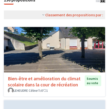
Classement des propositions par :
Bien-être et amélioration du climat
Soumis
au vote
scolaire dans la cour de récréation
LEHEUDRE Céline
0
1