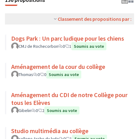
Classement des propositions par :
Dogs Park : Un parc ludique pour les chiens
CMJ de Rochecorbon
0
1
Soumis au vote
Aménagement de la cour du collège
Thomas
0
0
Soumis au vote
Aménagement du CDI de notre Collège pour
tous les Elèves
Gibelin
0
2
Soumis au vote
Studio multimédia au collège
college Arche du lude
0
1
Soumis au vote