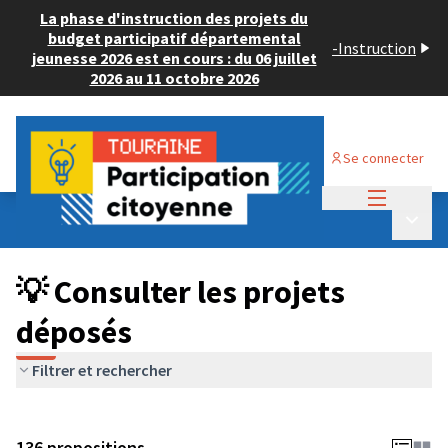
La phase d'instruction des projets du
budget participatif départemental
-
Instruction
jeunesse 2026 est en cours : du 06 juillet
2026 au 11 octobre 2026
Se connecter
Menu princi
Budget Participatif JEUNESSE 2024
/
Menu p
💡 Consulter les projets déposés
💡 Consulter les projets
déposés
Filtrer et rechercher
136 propositions