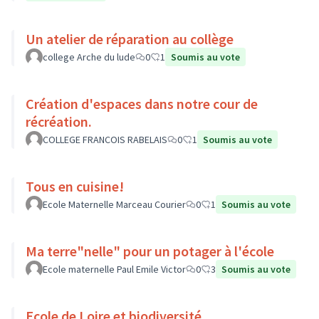
Un atelier de réparation au collège
college Arche du lude
0
1
Soumis au vote
Création d'espaces dans notre cour de
récréation.
COLLEGE FRANCOIS RABELAIS
0
1
Soumis au vote
Tous en cuisine!
Ecole Maternelle Marceau Courier
0
1
Soumis au vote
Ma terre"nelle" pour un potager à l'école
Ecole maternelle Paul Emile Victor
0
3
Soumis au vote
Ecole de Loire et biodiversité