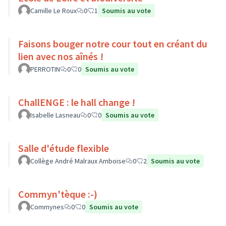
Camille Le Roux
0
1
Soumis au vote
Faisons bouger notre cour tout en créant du
lien avec nos aînés !
PERROTIN
0
0
Soumis au vote
ChallENGE : le hall change !
Isabelle Lasneau
0
0
Soumis au vote
Salle d'étude flexible
Collège André Malraux Amboise
0
2
Soumis au vote
Commyn'tèque :-)
Commynes
0
0
Soumis au vote