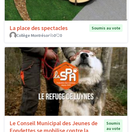
La place des spectacles
Soumis au vote
Collège Montrésor
0
0
Le Conseil Municipal des Jeunes de
Soumis
au vote
Fondettes se mobilise contre la