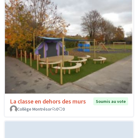
La classe en dehors des murs
Soumis au vote
Collège Montrésor
0
0