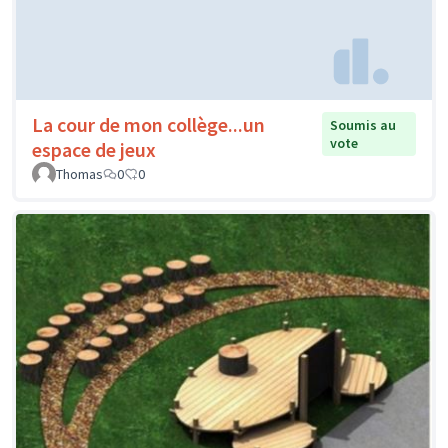
La cour de mon collège...un
Soumis au
vote
espace de jeux
Thomas
0
0