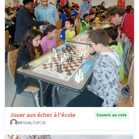
Jouer aux échec à l'école
Soumis au vote
WESSAL
0
0