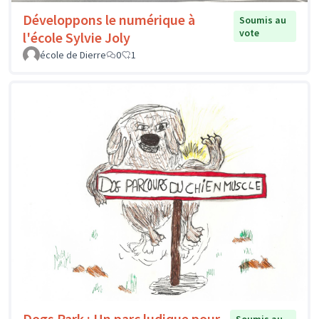
Développons le numérique à
Soumis au
vote
l'école Sylvie Joly
école de Dierre
0
1
Dogs Park : Un parc ludique pour
Soumis au