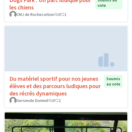
vote
les chiens
CMJ de Rochecorbon
0
1
Du matériel sportif pour nos jeunes
Soumis
au vote
élèves et des parcours ludiques pour
des récrés dynamiques
Gersende Dominé
0
2