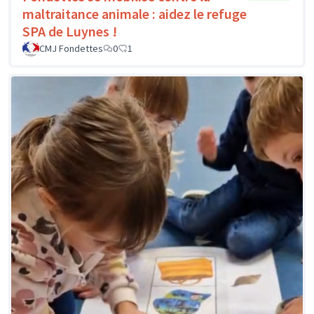
maltraitance animale : aidez le refuge
SPA de Luynes !
CMJ Fondettes
0
1