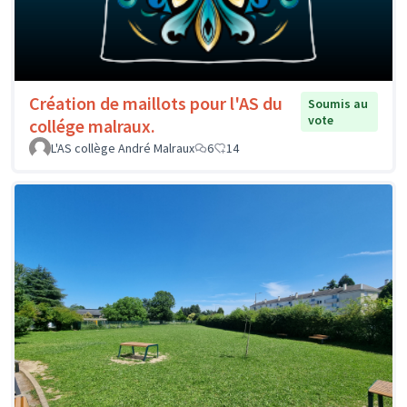
Création de maillots pour l'AS du
Soumis au
vote
collége malraux.
L'AS collège André Malraux
6
14