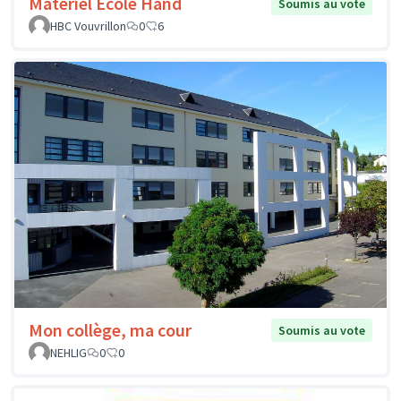
Matériel Ecole Hand
Soumis au vote
HBC Vouvrillon
0
6
Mon collège, ma cour
Soumis au vote
NEHLIG
0
0