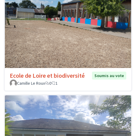
Ecole de Loire et biodiversité
Soumis au vote
Camille Le Roux
0
1