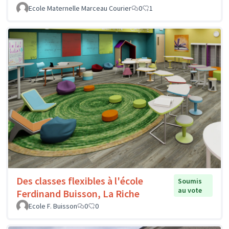
Ecole Maternelle Marceau Courier
0
1
Des classes flexibles à l'école
Soumis
au vote
Ferdinand Buisson, La Riche
Ecole F. Buisson
0
0