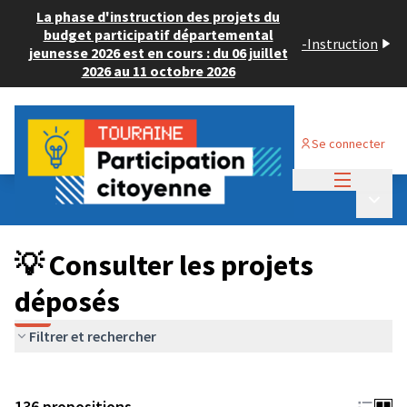
La phase d'instruction des projets du
budget participatif départemental
-
Instruction
jeunesse 2026 est en cours : du 06 juillet
2026 au 11 octobre 2026
Se connecter
Menu princi
Budget Participatif JEUNESSE 2024
/
Menu p
💡 Consulter les projets déposés
💡 Consulter les projets
déposés
Filtrer et rechercher
136 propositions