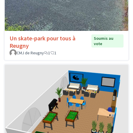
Un skate-park pour tous à
Soumis au
vote
Reugny
CMJ de Reugny
1
1