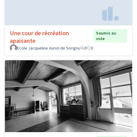
Une cour de récréation
Soumis au
vote
apaisante
Ecole Jacqueline Auriol de Sorigny
0
0