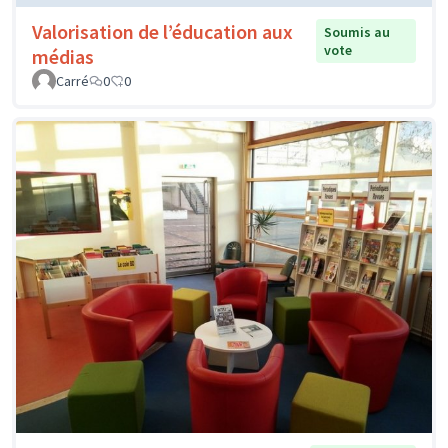
Valorisation de l’éducation aux
Soumis au
vote
médias
Carré
0
0