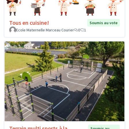
Tous en cuisine!
Soumis au vote
Ecole Maternelle Marceau Courier
0
1
Terrain multi sports à la
Soumis au