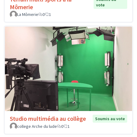
vote
Mômerie
La Mômerie
0
1
Studio multimédia au collège
Soumis au vote
college Arche du lude
0
1