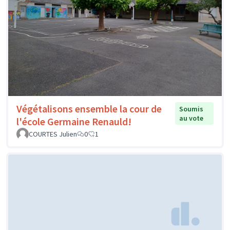
Végétalisons ensemble la cour de
Soumis
au vote
l'école Germaine Renauld!
COURTES Julien
0
1