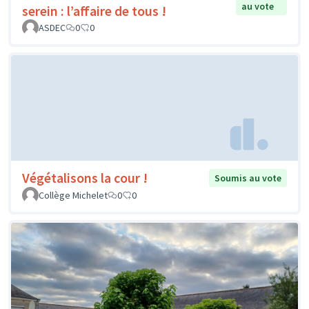
au vote
serein : l’affaire de tous !
ASDEC
0
0
Végétalisons la cour !
Soumis au vote
Collège Michelet
0
0