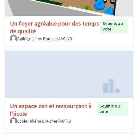
Un foyer agréable pour des temps
Soumis au
vote
de qualité
Collège Jules Romains
0
0
Un espace zen et ressourçant à
Soumis au
vote
l'école
Ecole Hélène Boucher
0
0