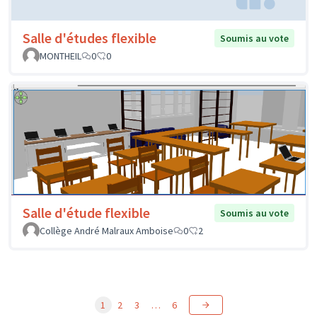
Salle d'études flexible
Soumis au vote
MONTHEIL
0
0
Salle d'étude flexible
Soumis au vote
Collège André Malraux Amboise
0
2
1
2
3
…
6