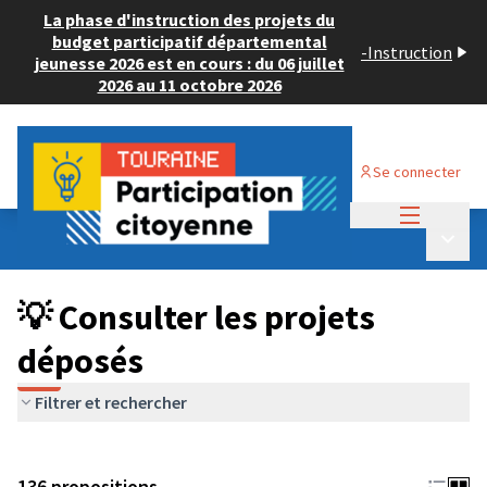
La phase d'instruction des projets du
budget participatif départemental
-
Instruction
jeunesse 2026 est en cours : du 06 juillet
2026 au 11 octobre 2026
Se connecter
Menu princi
Budget Participatif JEUNESSE 2024
/
Menu p
💡 Consulter les projets déposés
💡 Consulter les projets
déposés
Filtrer et rechercher
136 propositions