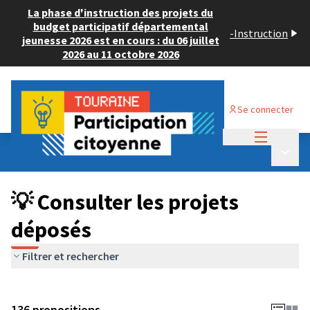
La phase d'instruction des projets du
budget participatif départemental
-
Instruction
jeunesse 2026 est en cours : du 06 juillet
2026 au 11 octobre 2026
Se connecter
Menu princi
Budget Participatif JEUNESSE 2024
/
Menu p
💡 Consulter les projets déposés
💡 Consulter les projets
déposés
Filtrer et rechercher
136 propositions