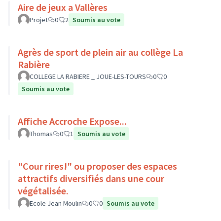
Aire de jeux a Vallères
Projet
0
2
Soumis au vote
Agrès de sport de plein air au collège La
Rabière
COLLEGE LA RABIERE _ JOUE-LES-TOURS
0
0
Soumis au vote
Affiche Accroche Expose...
Thomas
0
1
Soumis au vote
"Cour rires!" ou proposer des espaces
attractifs diversifiés dans une cour
végétalisée.
Ecole Jean Moulin
0
0
Soumis au vote