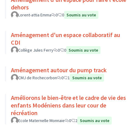
dehors
Lorent-attia Emma
0
0
Soumis au vote
Aménagement d'un espace collaboratif au
CDI
Collège Jules Ferry
0
0
Soumis au vote
Aménagement autour du pump track
CMJ de Rochecorbon
0
1
Soumis au vote
Améliorons le bien-être et le cadre de vie des
enfants Modéniens dans leur cour de
récréation
Ecole Maternelle Monnaie
0
2
Soumis au vote