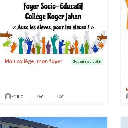
Mon collège, mon foyer
Soumis au vote
NEHLIG
0
0