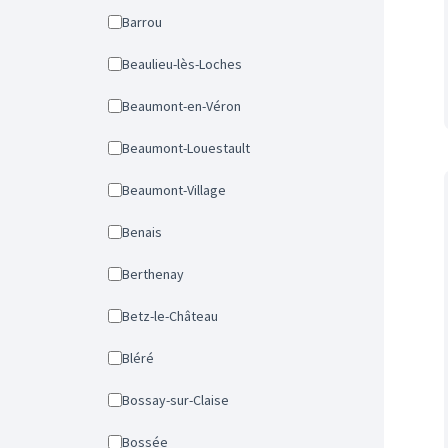
Barrou
Beaulieu-lès-Loches
Beaumont-en-Véron
Beaumont-Louestault
Beaumont-Village
Benais
Berthenay
Betz-le-Château
Bléré
Bossay-sur-Claise
Bossée