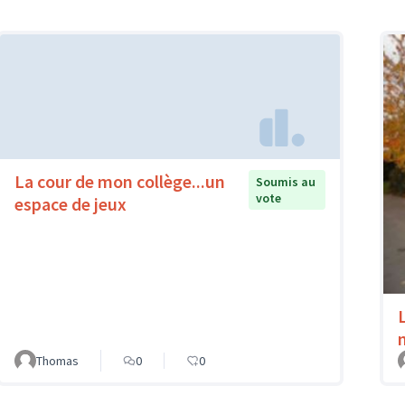
La cour de mon collège...un
Soumis au
vote
espace de jeux
Thomas
0
0