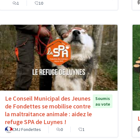
1
10
Le Conseil Municipal des Jeunes
Soumis
au vote
de Fondettes se mobilise contre
la maltraitance animale : aidez le
refuge SPA de Luynes !
CMJ Fondettes
0
1