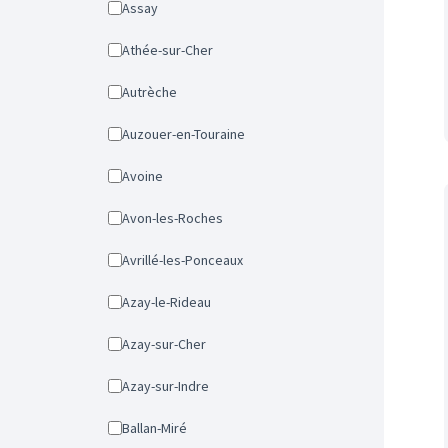
Assay
Athée-sur-Cher
Autrèche
Auzouer-en-Touraine
Avoine
Avon-les-Roches
Avrillé-les-Ponceaux
Azay-le-Rideau
Azay-sur-Cher
Azay-sur-Indre
Ballan-Miré