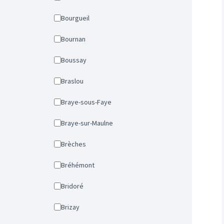
Bourgueil
Bournan
Boussay
Braslou
Braye-sous-Faye
Braye-sur-Maulne
Brèches
Bréhémont
Bridoré
Brizay