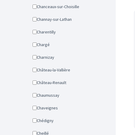
Chanceaux-sur-Choisille
Channay-sur-Lathan
Charentilly
Chargé
Charnizay
Château-la-Vallière
Château-Renault
Chaumussay
Chaveignes
Chédigny
Cheillé