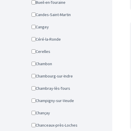
Bueil-en-Touraine
Candes-Saint-Martin
Cangey
Céré-la-Ronde
Cerelles
Chambon
Chambourg-sur-Indre
Chambray-lès-Tours
Champigny-sur-Veude
Chançay
Chanceaux-près-Loches