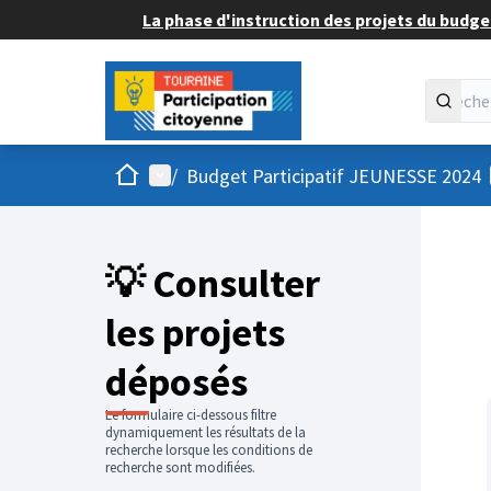
La phase d'instruction des projets du budget
Accueil
Menu principal
/
Budget Participatif JEUNESSE 2024
💡 Consulter
les projets
déposés
Le formulaire ci-dessous filtre
dynamiquement les résultats de la
recherche lorsque les conditions de
recherche sont modifiées.