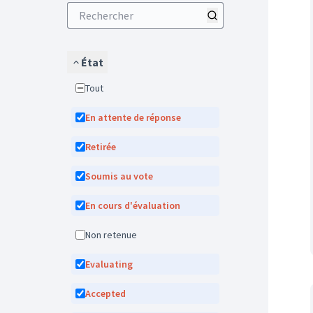
État
Tout
En attente de réponse
Retirée
Soumis au vote
En cours d'évaluation
Non retenue
Evaluating
Accepted