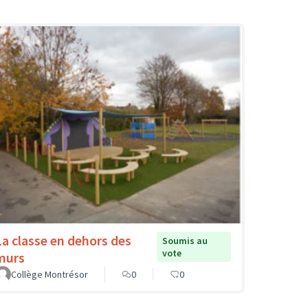
La classe en dehors des
Soumis au
vote
murs
Collège Montrésor
0
0