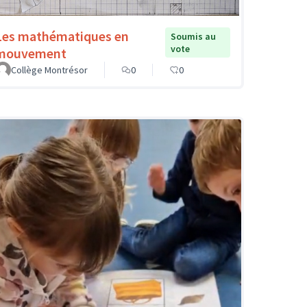
Les mathématiques en
Soumis au
vote
mouvement
Collège Montrésor
0
0