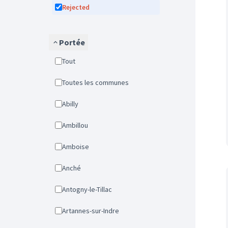
Rejected
Portée
Tout
Toutes les communes
Abilly
Ambillou
Amboise
Anché
Antogny-le-Tillac
Artannes-sur-Indre