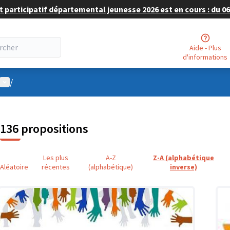
 participatif départemental jeunesse 2026 est en cours : du 06 
Aide - Plus
d'informations
Menu utilisateur
/
136 propositions
Les plus
A-Z
Z-A (alphabétique
Aléatoire
récentes
(alphabétique)
inverse)