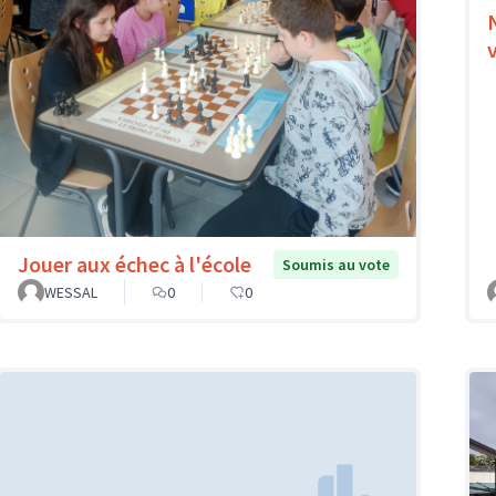
Jouer aux échec à l'école
Soumis au vote
WESSAL
0
0