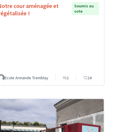
Notre cour aménagée et
Soumis au
vote
végétalisée !
Ecole Armande Tremblay
1
24