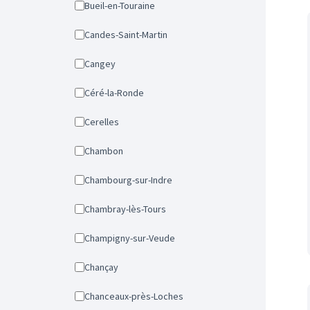
Bueil-en-Touraine
Candes-Saint-Martin
Cangey
Céré-la-Ronde
Cerelles
Chambon
Chambourg-sur-Indre
Chambray-lès-Tours
Champigny-sur-Veude
Chançay
Chanceaux-près-Loches