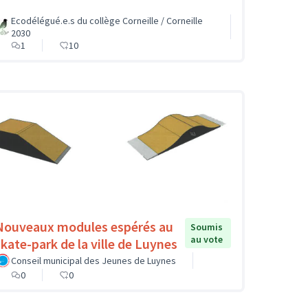
Ecodélégué.e.s du collège Corneille / Corneille
2030
1
10
Nouveaux modules espérés au
Soumis
au vote
skate-park de la ville de Luynes
Conseil municipal des Jeunes de Luynes
0
0