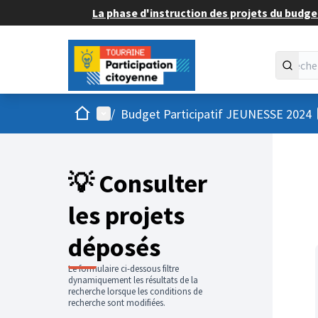
La phase d'instruction des projets du budget
Accueil
Menu principal
/
Budget Participatif JEUNESSE 2024
💡 Consulter
les projets
déposés
Le formulaire ci-dessous filtre
dynamiquement les résultats de la
recherche lorsque les conditions de
recherche sont modifiées.