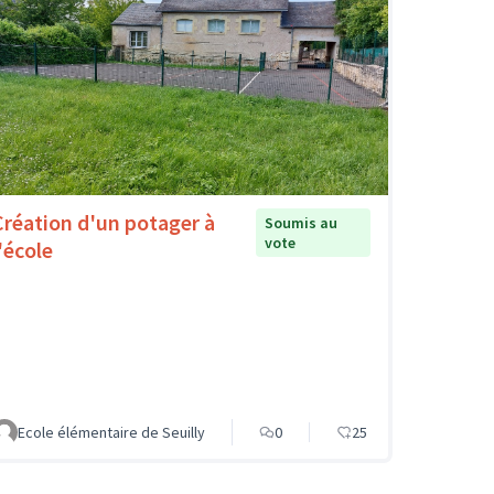
Création d'un potager à
Soumis au
vote
'école
Ecole élémentaire de Seuilly
0
25