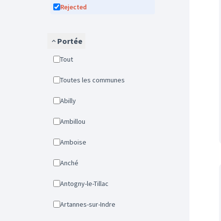
Rejected
Portée
Tout
Toutes les communes
Abilly
Ambillou
Amboise
Anché
Antogny-le-Tillac
Artannes-sur-Indre