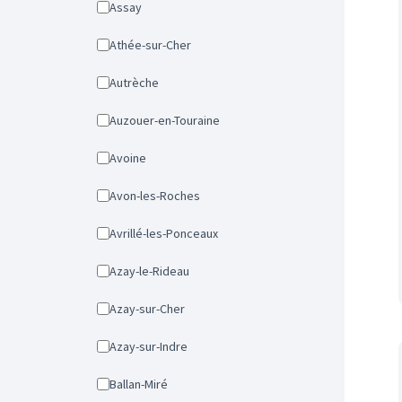
Assay
Athée-sur-Cher
Autrèche
Auzouer-en-Touraine
Avoine
Avon-les-Roches
Avrillé-les-Ponceaux
Azay-le-Rideau
Azay-sur-Cher
Azay-sur-Indre
Ballan-Miré