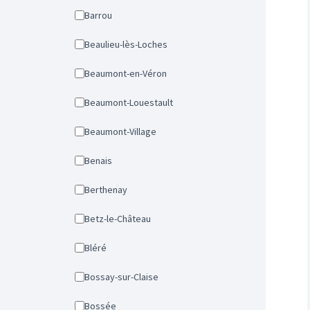
Barrou
Beaulieu-lès-Loches
Beaumont-en-Véron
Beaumont-Louestault
Beaumont-Village
Benais
Berthenay
Betz-le-Château
Bléré
Bossay-sur-Claise
Bossée