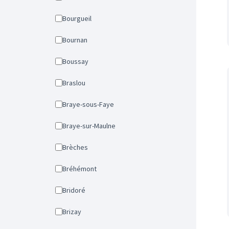
Bourgueil
Bournan
Boussay
Braslou
Braye-sous-Faye
Braye-sur-Maulne
Brèches
Bréhémont
Bridoré
Brizay