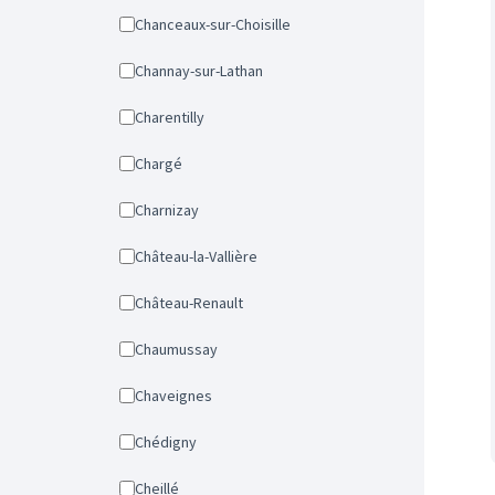
Chanceaux-sur-Choisille
Channay-sur-Lathan
Charentilly
Chargé
Charnizay
Château-la-Vallière
Château-Renault
Chaumussay
Chaveignes
Chédigny
Cheillé