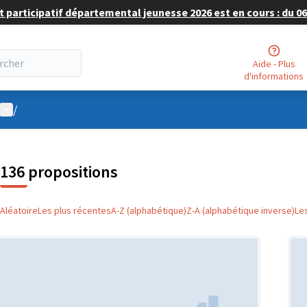
 participatif départemental jeunesse 2026 est en cours : du 06 
Aide - Plus
d'informations
Menu utilisateur
/
136 propositions
Aléatoire
Les plus récentes
A-Z (alphabétique)
Z-A (alphabétique inverse)
Le