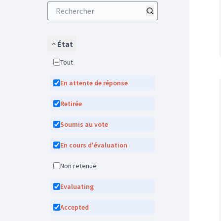
État
Tout
En attente de réponse
Retirée
Soumis au vote
En cours d'évaluation
Non retenue
Evaluating
Accepted