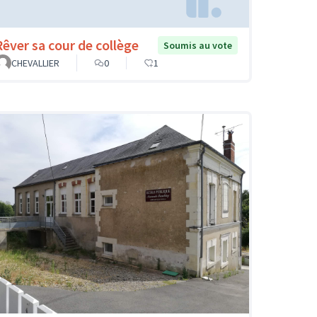
Rêver sa cour de collège
Soumis au vote
CHEVALLIER
0
1