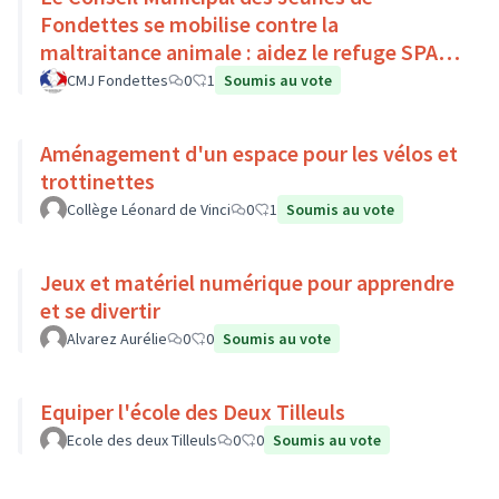
Fondettes se mobilise contre la
maltraitance animale : aidez le refuge SPA
de Luynes !
CMJ Fondettes
0
1
Soumis au vote
Aménagement d'un espace pour les vélos et
trottinettes
Collège Léonard de Vinci
0
1
Soumis au vote
Jeux et matériel numérique pour apprendre
et se divertir
Alvarez Aurélie
0
0
Soumis au vote
Equiper l'école des Deux Tilleuls
Ecole des deux Tilleuls
0
0
Soumis au vote