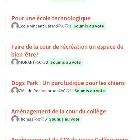
Pour une école technologique
Ecole Vincent Gérard
0
0
Soumis au vote
Faire de la cour de récréation un espace de
bien-être!
MORANT
0
0
Soumis au vote
Dogs Park : Un parc ludique pour les chiens
CMJ de Rochecorbon
0
1
Soumis au vote
Aménagement de la cour du collège
Thomas
0
0
Soumis au vote
Aménagement du CDI de notre Collège pour