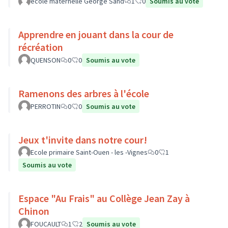
école maternelle George Sand
1
0
Soumis au vote
Apprendre en jouant dans la cour de
récréation
QUENSON
0
0
Soumis au vote
Ramenons des arbres à l'école
PERROTIN
0
0
Soumis au vote
Jeux t'invite dans notre cour!
Ecole primaire Saint-Ouen - les -Vignes
0
1
Soumis au vote
Espace "Au Frais" au Collège Jean Zay à
Chinon
FOUCAULT
1
2
Soumis au vote