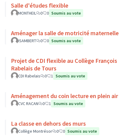
Salle d'études flexible
MONTHEIL
0
0
Soumis au vote
Aménager la salle de motricité maternelle
ISAMBERT
0
0
Soumis au vote
Projet de CDI flexible au Collège François
Rabelais de Tours
CDI Rabelais
0
1
Soumis au vote
Aménagement du coin lecture en plein air
CVC RACAN
0
1
Soumis au vote
La classe en dehors des murs
Collège Montrésor
0
0
Soumis au vote