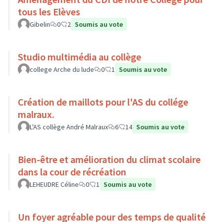
tous les Elèves
Gibelin
0
2
Soumis au vote
Studio multimédia au collège
college Arche du lude
0
1
Soumis au vote
Création de maillots pour l'AS du collége
malraux.
L'AS collège André Malraux
6
14
Soumis au vote
Bien-être et amélioration du climat scolaire
dans la cour de récréation
LEHEUDRE Céline
0
1
Soumis au vote
Un foyer agréable pour des temps de qualité