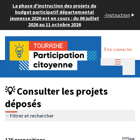
La phase d'instruction des projets du
budget participatif départemental
-
Instruction
jeunesse 2026 est en cours : du 06 juillet
2026 au 11 octobre 2026
Se connecter
Menu princi
Budget Participatif JEUNESSE 2024
/
Menu p
💡 Consulter les projets déposés
💡 Consulter les projets
déposés
Filtrer et rechercher
136 propositions