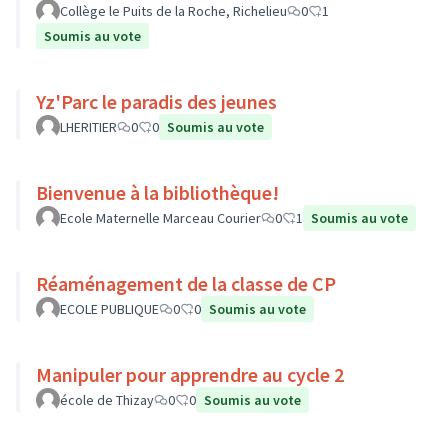
Collège le Puits de la Roche, Richelieu
0
1
Soumis au vote
Yz'Parc le paradis des jeunes
LHERITIER
0
0
Soumis au vote
Bienvenue à la bibliothèque!
Ecole Maternelle Marceau Courier
0
1
Soumis au vote
Réaménagement de la classe de CP
ECOLE PUBLIQUE
0
0
Soumis au vote
Manipuler pour apprendre au cycle 2
école de Thizay
0
0
Soumis au vote