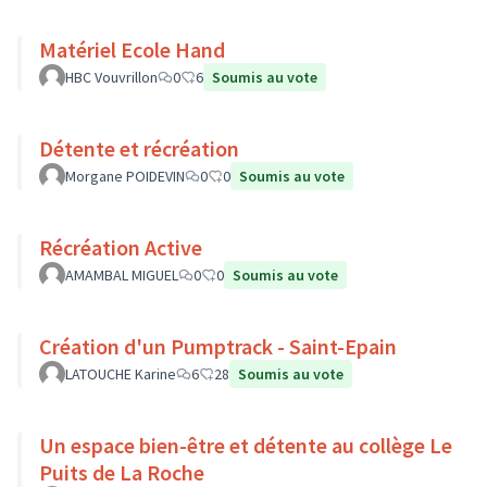
Matériel Ecole Hand
HBC Vouvrillon
0
6
Soumis au vote
Détente et récréation
Morgane POIDEVIN
0
0
Soumis au vote
Récréation Active
AMAMBAL MIGUEL
0
0
Soumis au vote
Création d'un Pumptrack - Saint-Epain
LATOUCHE Karine
6
28
Soumis au vote
Un espace bien-être et détente au collège Le
Puits de La Roche