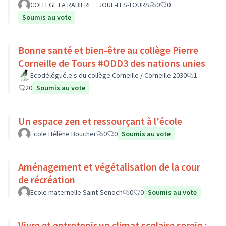
COLLEGE LA RABIERE _ JOUE-LES-TOURS
0
0
Soumis au vote
Bonne santé et bien-être au collège Pierre
Corneille de Tours #ODD3 des nations unies
Ecodélégué.e.s du collège Corneille / Corneille 2030
1
20
Soumis au vote
Un espace zen et ressourçant à l'école
Ecole Hélène Boucher
0
0
Soumis au vote
Aménagement et végétalisation de la cour
de récréation
Ecole maternelle Saint-Senoch
0
0
Soumis au vote
Vivre et entretenir un climat scolaire serein :