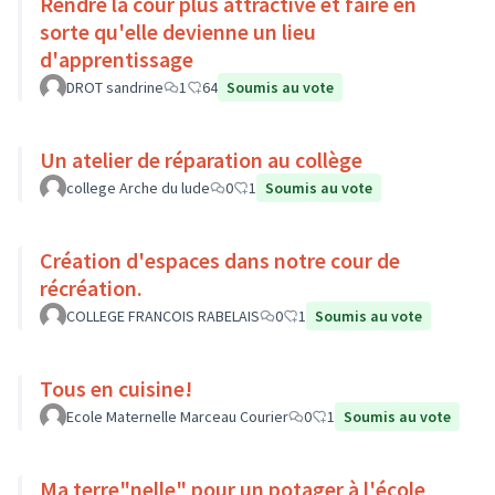
Rendre la cour plus attractive et faire en
sorte qu'elle devienne un lieu
d'apprentissage
DROT sandrine
1
64
Soumis au vote
Un atelier de réparation au collège
college Arche du lude
0
1
Soumis au vote
Création d'espaces dans notre cour de
récréation.
COLLEGE FRANCOIS RABELAIS
0
1
Soumis au vote
Tous en cuisine!
Ecole Maternelle Marceau Courier
0
1
Soumis au vote
Ma terre"nelle" pour un potager à l'école