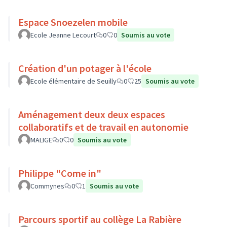
Espace Snoezelen mobile
Ecole Jeanne Lecourt
0
0
Soumis au vote
Création d'un potager à l'école
Ecole élémentaire de Seuilly
0
25
Soumis au vote
Aménagement deux deux espaces
collaboratifs et de travail en autonomie
MALIGE
0
0
Soumis au vote
Philippe "Come in"
Commynes
0
1
Soumis au vote
Parcours sportif au collège La Rabière