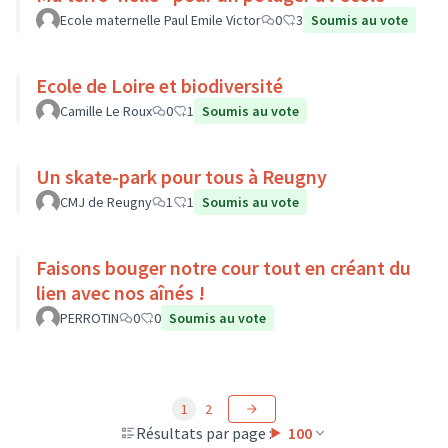
Ecole maternelle Paul Emile Victor
0
3
Soumis au vote
Ecole de Loire et biodiversité
Camille Le Roux
0
1
Soumis au vote
Un skate-park pour tous à Reugny
CMJ de Reugny
1
1
Soumis au vote
Faisons bouger notre cour tout en créant du
lien avec nos aînés !
PERROTIN
0
0
Soumis au vote
1
2
Résultats par page :
100