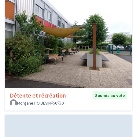
Détente et récréation
Soumis au vote
Morgane POIDEVIN
0
0