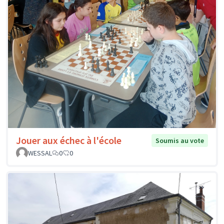
Jouer aux échec à l'école
Soumis au vote
WESSAL
0
0