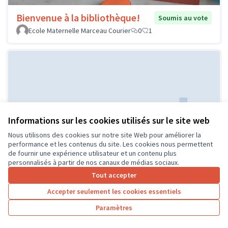
Bienvenue à la bibliothèque!
Soumis au vote
Ecole Maternelle Marceau Courier
0
1
Informations sur les cookies utilisés sur le site web
Nous utilisons des cookies sur notre site Web pour améliorer la
Réaménagement de la classe de
Soumis au
performance et les contenus du site. Les cookies nous permettent
vote
CP
de fournir une expérience utilisateur et un contenu plus
personnalisés à partir de nos canaux de médias sociaux.
ECOLE PUBLIQUE
0
0
Tout accepter
Accepter seulement les cookies essentiels
Paramètres