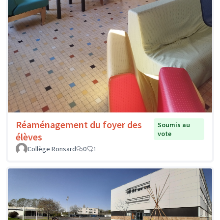
Réaménagement du foyer des
Soumis au
vote
élèves
Collège Ronsard
0
1