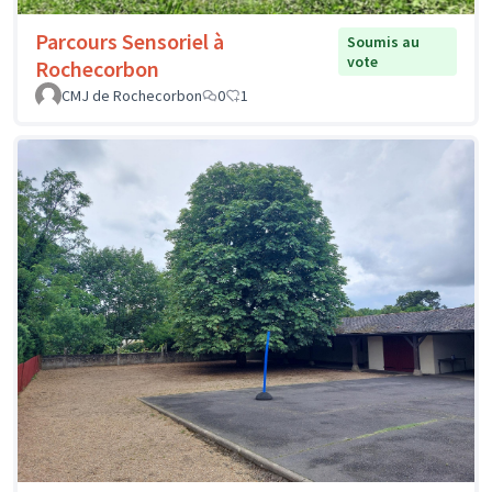
Parcours Sensoriel à
Soumis au
vote
Rochecorbon
CMJ de Rochecorbon
0
1