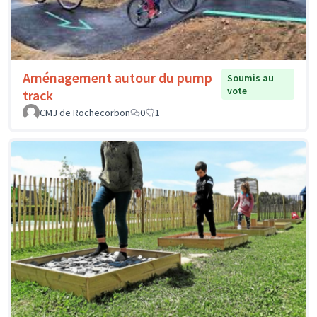
Aménagement autour du pump
Soumis au
vote
track
CMJ de Rochecorbon
0
1