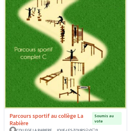
Parcours sportif au collège La
Soumis au
vote
Rabière
COLLEGE LA RABIERE _ JOUE-LES-TOURS
0
0