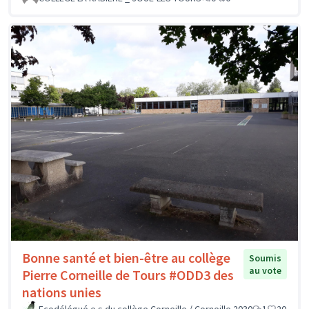
Bonne santé et bien-être au collège
Soumis
au vote
Pierre Corneille de Tours #ODD3 des
nations unies
Ecodélégué.e.s du collège Corneille / Corneille 2030
1
20