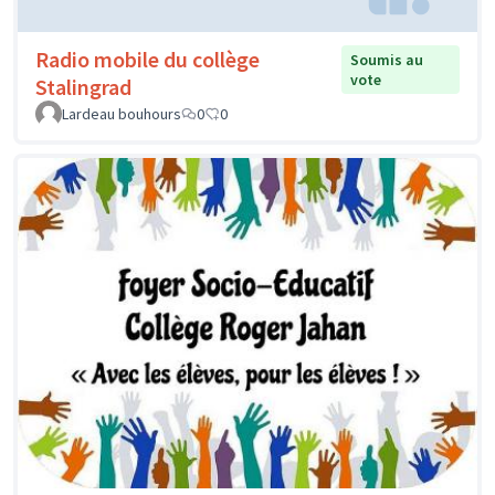
Radio mobile du collège
Soumis au
vote
Stalingrad
Lardeau bouhours
0
0