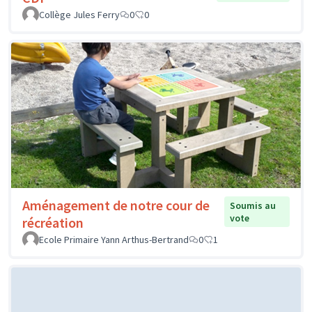
Collège Jules Ferry
0
0
Aménagement de notre cour de
Soumis au
vote
récréation
Ecole Primaire Yann Arthus-Bertrand
0
1