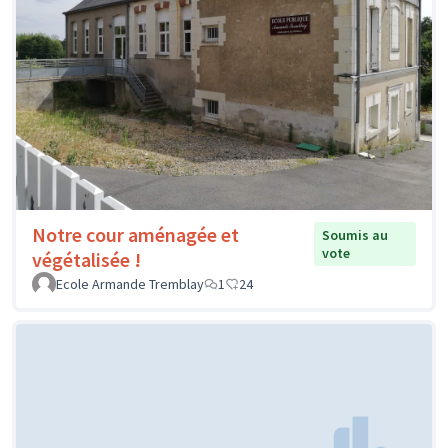
Notre cour aménagée et
Soumis au
vote
végétalisée !
Ecole Armande Tremblay
1
24