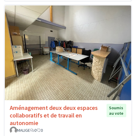
Aménagement deux deux espaces
Soumis
au vote
collaboratifs et de travail en
autonomie
MALIGE
0
0