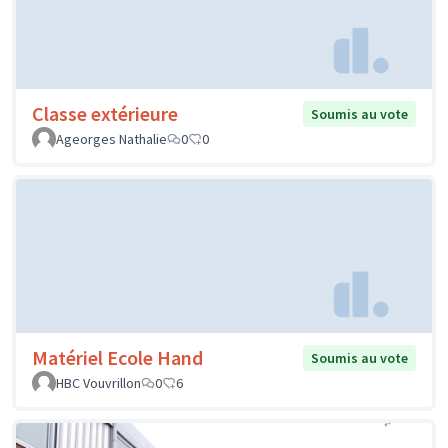
Classe extérieure
Soumis au vote
Ageorges Nathalie
0
0
Matériel Ecole Hand
Soumis au vote
HBC Vouvrillon
0
6