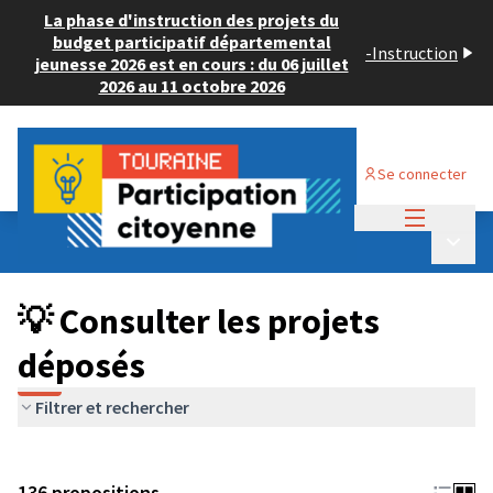
La phase d'instruction des projets du
budget participatif départemental
-
Instruction
jeunesse 2026 est en cours : du 06 juillet
2026 au 11 octobre 2026
Se connecter
Menu princi
Budget Participatif JEUNESSE 2024
/
Menu p
💡 Consulter les projets déposés
💡 Consulter les projets
déposés
Filtrer et rechercher
136 propositions