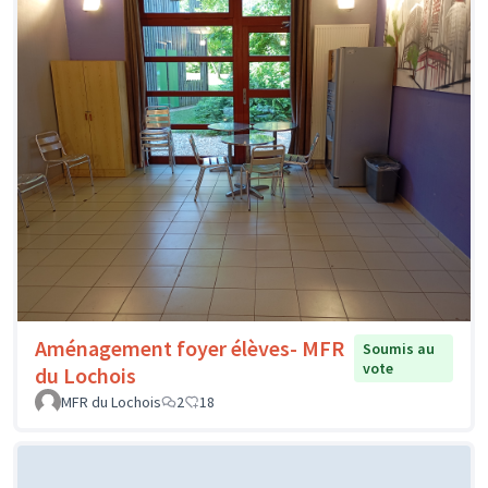
Aménagement foyer élèves- MFR
Soumis au
vote
du Lochois
MFR du Lochois
2
18