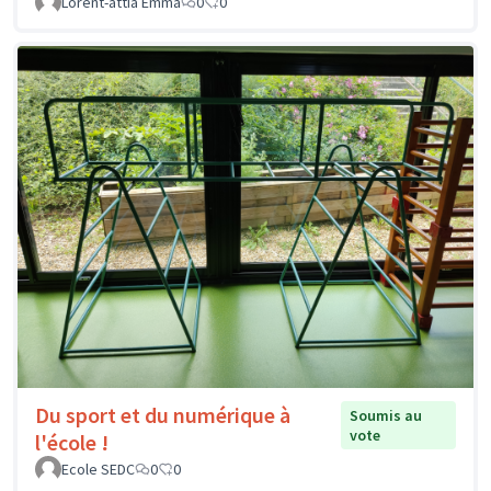
Lorent-attia Emma
0
0
Du sport et du numérique à
Soumis au
vote
l'école !
Ecole SEDC
0
0