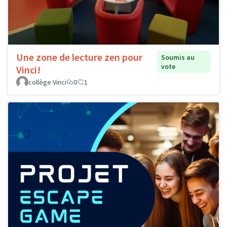
Une zone de lecture zen pour
Soumis au
vote
Vinci!
collège Vinci
0
1