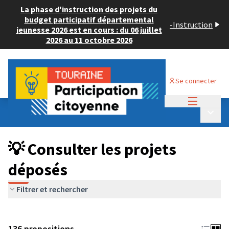
La phase d'instruction des projets du
budget participatif départemental
-
Instruction
jeunesse 2026 est en cours : du 06 juillet
2026 au 11 octobre 2026
Se connecter
Menu princi
Budget Participatif JEUNESSE 2024
/
Menu p
💡 Consulter les projets déposés
💡 Consulter les projets
déposés
Filtrer et rechercher
136 propositions