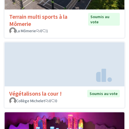
Terrain multi sports à la
Soumis au
vote
Mômerie
La Mômerie
0
1
Végétalisons la cour !
Soumis au vote
Collège Michelet
0
0