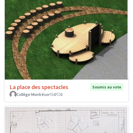
La place des spectacles
Soumis au vote
Collège Montrésor
0
0