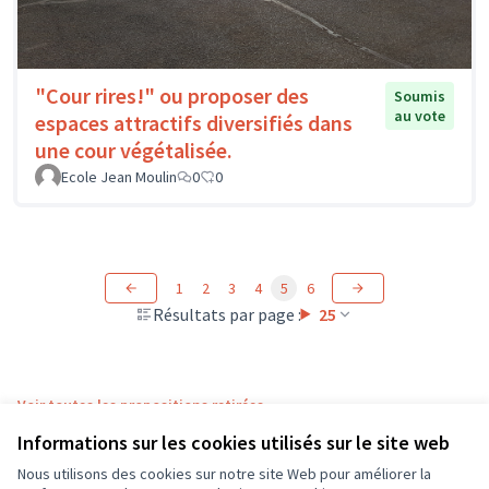
"Cour rires!" ou proposer des
Soumis
au vote
espaces attractifs diversifiés dans
une cour végétalisée.
Ecole Jean Moulin
0
0
1
2
3
4
5
6
Résultats par page :
25
Voir toutes les propositions retirées
Informations sur les cookies utilisés sur le site web
Nous utilisons des cookies sur notre site Web pour améliorer la
Conditions d'utilisation