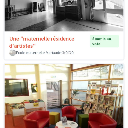
Une "maternelle résidence
Soumis au
vote
d'artistes"
Ecole maternelle Mariaude
0
0