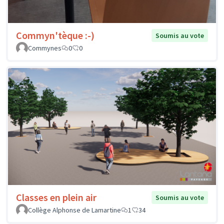
Commyn'tèque :-)
Soumis au vote
Commynes
0
0
Classes en plein air
Soumis au vote
Collège Alphonse de Lamartine
1
34