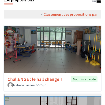
Classement des propositions par :
ChallENGE : le hall change !
Soumis au vote
Isabelle Lasneau
0
0