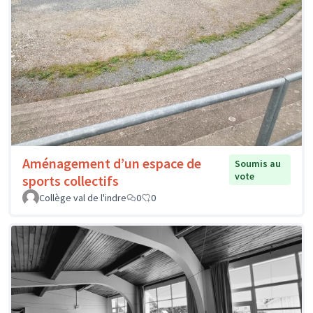
Aménagement d’un espace de
Soumis au
vote
sports collectifs
Collège val de l'indre
0
0