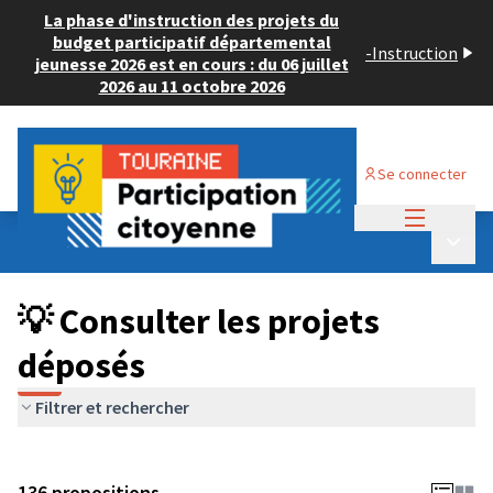
La phase d'instruction des projets du
budget participatif départemental
-
Instruction
jeunesse 2026 est en cours : du 06 juillet
2026 au 11 octobre 2026
Se connecter
Menu princi
Budget Participatif JEUNESSE 2024
/
Menu p
💡 Consulter les projets déposés
💡 Consulter les projets
déposés
Filtrer et rechercher
136 propositions