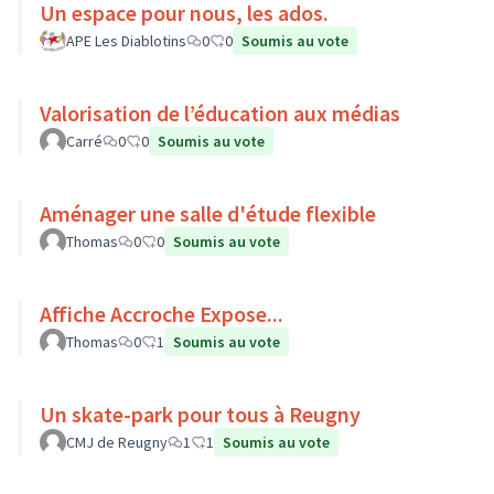
Un espace pour nous, les ados.
APE Les Diablotins
0
0
Soumis au vote
Valorisation de l’éducation aux médias
Carré
0
0
Soumis au vote
Aménager une salle d'étude flexible
Thomas
0
0
Soumis au vote
Affiche Accroche Expose...
Thomas
0
1
Soumis au vote
Un skate-park pour tous à Reugny
CMJ de Reugny
1
1
Soumis au vote