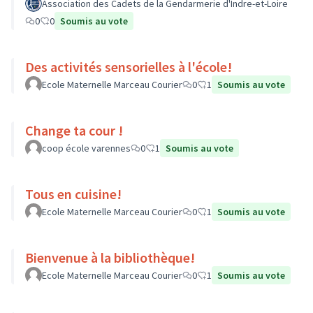
Association des Cadets de la Gendarmerie d'Indre-et-Loire
0
0
Soumis au vote
Des activités sensorielles à l'école!
Ecole Maternelle Marceau Courier
0
1
Soumis au vote
Change ta cour !
coop école varennes
0
1
Soumis au vote
Tous en cuisine!
Ecole Maternelle Marceau Courier
0
1
Soumis au vote
Bienvenue à la bibliothèque!
Ecole Maternelle Marceau Courier
0
1
Soumis au vote