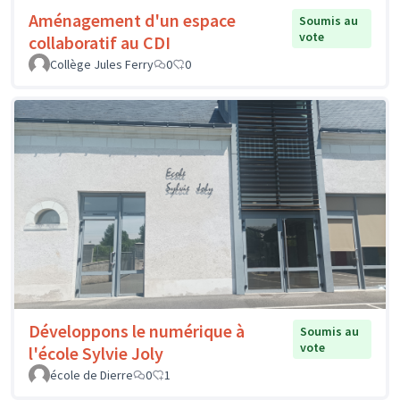
Aménagement d'un espace
Soumis au
vote
collaboratif au CDI
Collège Jules Ferry
0
0
Développons le numérique à
Soumis au
vote
l'école Sylvie Joly
école de Dierre
0
1