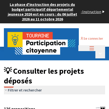
La phase d'instruction des projets du
budget participatif départemental
-
Instruction
jeunesse 2026 est en cours : du 06 juillet
2026 au 11 octobre 2026
Se connecter
Menu princi
Budget Participatif JEUNESSE 2024
/
Menu p
💡 Consulter les projets déposés
💡 Consulter les projets
déposés
Filtrer et rechercher
136 propositions