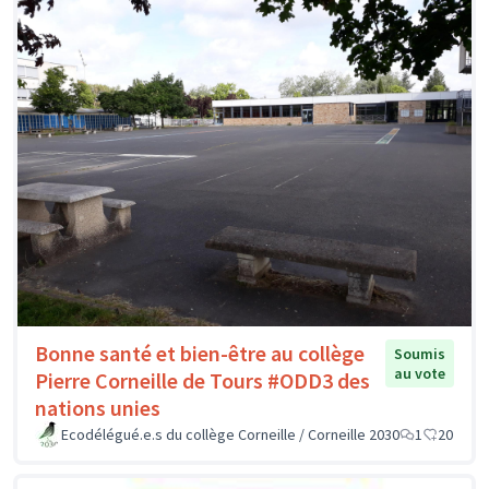
Bonne santé et bien-être au collège
Soumis
au vote
Pierre Corneille de Tours #ODD3 des
nations unies
Ecodélégué.e.s du collège Corneille / Corneille 2030
1
20