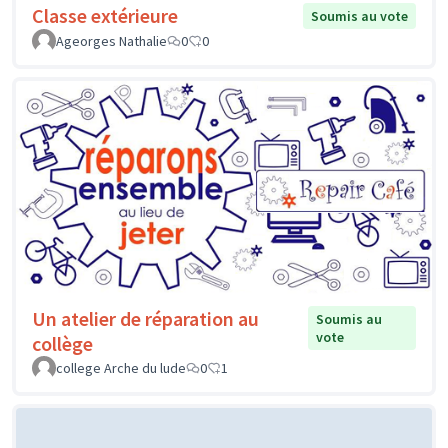
Classe extérieure
Soumis au vote
Ageorges Nathalie
0
0
Un atelier de réparation au
Soumis au
vote
collège
college Arche du lude
0
1