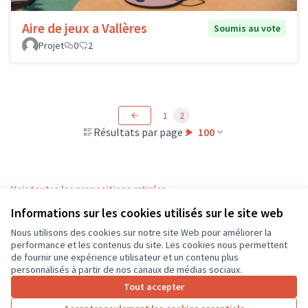
Aire de jeux a Vallères
Soumis au vote
Projet
0
2
1
2
Résultats par page :
100
Voir toutes les propositions retirées
Informations sur les cookies utilisés sur le site web
Nous utilisons des cookies sur notre site Web pour améliorer la
Conditions d'utilisation
performance et les contenus du site. Les cookies nous permettent
Paramètres des cookies
de fournir une expérience utilisateur et un contenu plus
CD37 sur X
CD37 sur Facebook
CD37 sur Instagram
CD37 sur YouTube
personnalisés à partir de nos canaux de médias sociaux.
(Lien externe)
(Lien externe)
(Lien externe)
(Lien externe)
Tout accepter