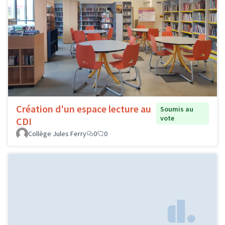
Création d'un espace lecture au
Soumis au
vote
CDI
Collège Jules Ferry
0
0