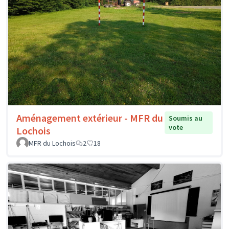
Aménagement extérieur - MFR du
Soumis au
vote
Lochois
MFR du Lochois
2
18