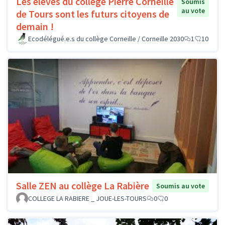
Les élèves du collège Pierre Corneille
Soumis
au vote
de Tours sont les futurs citoyens de
demain !
Ecodélégué.e.s du collège Corneille / Corneille 2030
1
10
Salle ZEN au collège La Rabière
Soumis au vote
COLLEGE LA RABIERE _ JOUE-LES-TOURS
0
0