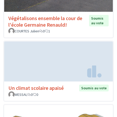
Végétalisons ensemble la cour de
Soumis
au vote
l'école Germaine Renauld!
COURTES Julien
0
1
Un climat scolaire apaisé
Soumis au vote
WESSAL
0
0