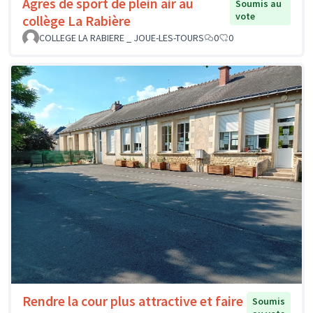
Agrès de sport de plein air au
Soumis au
vote
collège La Rabière
COLLEGE LA RABIERE _ JOUE-LES-TOURS
0
0
Rendre la cour plus attractive et faire
Soumis