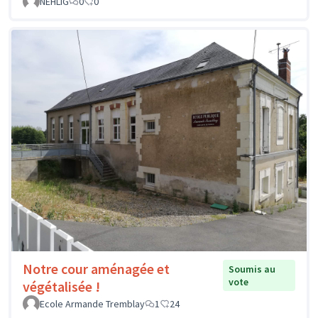
NEHLIG
0
0
Notre cour aménagée et
Soumis au
vote
végétalisée !
Ecole Armande Tremblay
1
24