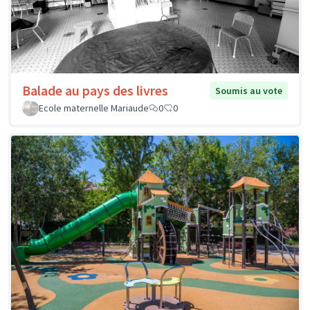
Balade au pays des livres
Soumis au vote
Ecole maternelle Mariaude
0
0