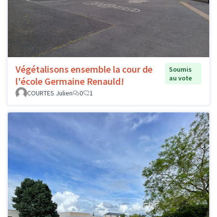
Végétalisons ensemble la cour de
Soumis
au vote
l'école Germaine Renauld!
COURTES Julien
0
1