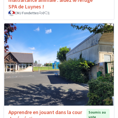
SPA de Luynes !
CMJ Fondettes
0
1
Apprendre en jouant dans la cour
Soumis au
vote