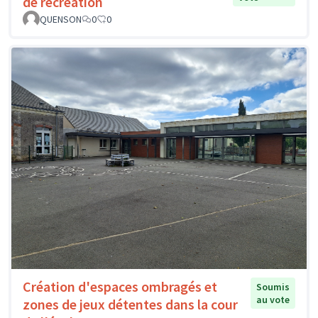
de récréation
QUENSON
0
0
Création d'espaces ombragés et
Soumis
au vote
zones de jeux détentes dans la cour