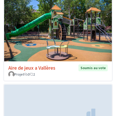
Aire de jeux a Vallères
Soumis au vote
Projet
0
2