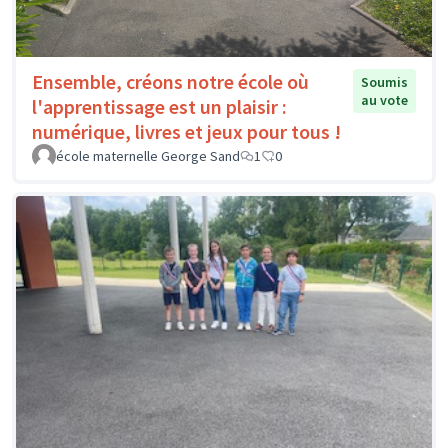
Ensemble, créons notre école où
Soumis
au vote
l'apprentissage est un plaisir :
numérique, livres et jeux pour tous !
école maternelle George Sand
1
0