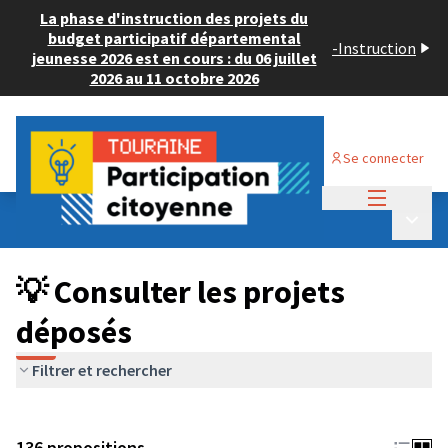
La phase d'instruction des projets du
budget participatif départemental
-
Instruction
jeunesse 2026 est en cours : du 06 juillet
2026 au 11 octobre 2026
Se connecter
Menu princi
Budget Participatif JEUNESSE 2024
/
Menu p
💡 Consulter les projets déposés
💡 Consulter les projets
déposés
Filtrer et rechercher
136 propositions