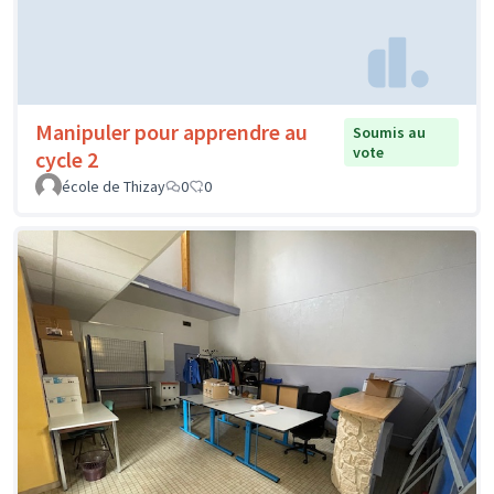
Manipuler pour apprendre au
Soumis au
vote
cycle 2
école de Thizay
0
0