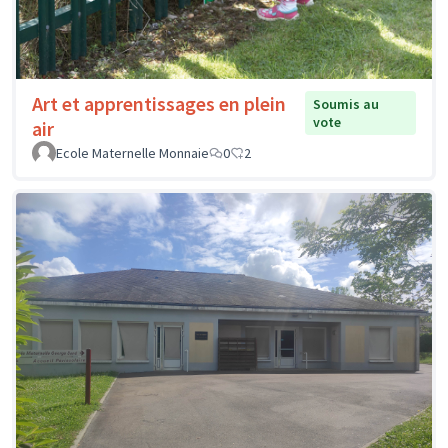
Art et apprentissages en plein
Soumis au
vote
air
Ecole Maternelle Monnaie
0
2