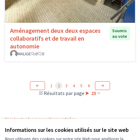
Aménagement deux deux espaces
Soumis
au vote
collaboratifs et de travail en
autonomie
MALIGE
0
0
1
2
3
4
5
6
Résultats par page :
25
Voir toutes les propositions retirées
Informations sur les cookies utilisés sur le site web
Nous utilisons des cookies sur notre site Web pour améliorer la