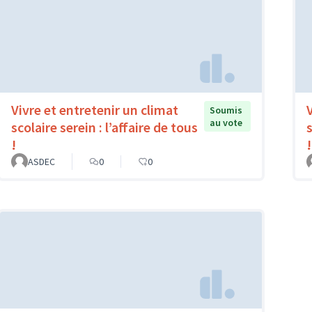
Vivre et entretenir un climat
Soumis
au vote
scolaire serein : l’affaire de tous
s
!
!
ASDEC
0
0