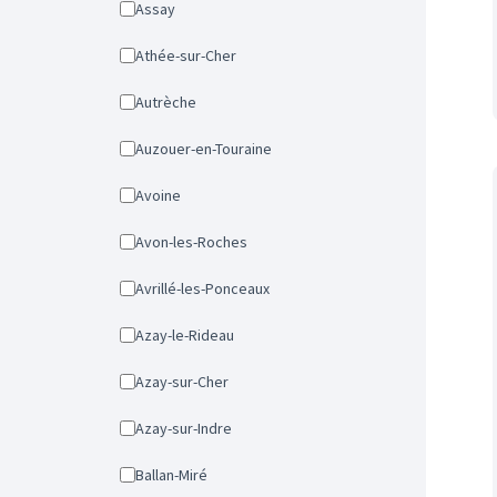
Assay
Athée-sur-Cher
Autrèche
Auzouer-en-Touraine
Avoine
Avon-les-Roches
Avrillé-les-Ponceaux
Azay-le-Rideau
Azay-sur-Cher
Azay-sur-Indre
Ballan-Miré