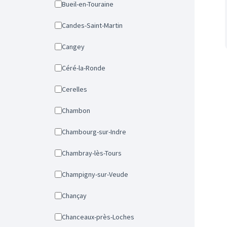
Bueil-en-Touraine
Candes-Saint-Martin
Cangey
Céré-la-Ronde
Cerelles
Chambon
Chambourg-sur-Indre
Chambray-lès-Tours
Champigny-sur-Veude
Chançay
Chanceaux-près-Loches