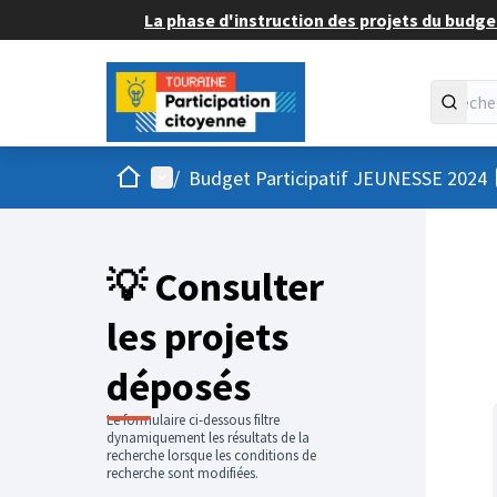
La phase d'instruction des projets du budget
Accueil
Menu principal
/
Budget Participatif JEUNESSE 2024
💡 Consulter
les projets
déposés
Le formulaire ci-dessous filtre
dynamiquement les résultats de la
recherche lorsque les conditions de
recherche sont modifiées.