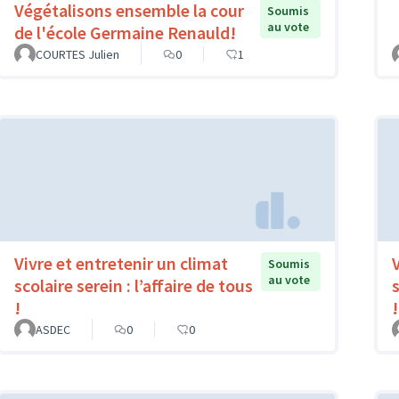
Végétalisons ensemble la cour
Soumis
au vote
de l'école Germaine Renauld!
COURTES Julien
0
1
Vivre et entretenir un climat
Soumis
au vote
scolaire serein : l’affaire de tous
s
!
!
ASDEC
0
0