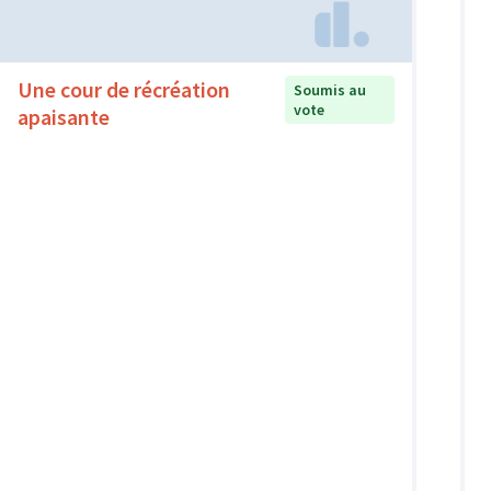
Une cour de récréation
Soumis au
vote
apaisante