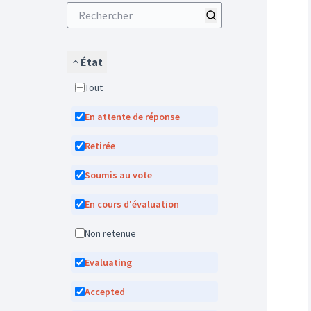
État
Tout
En attente de réponse
Retirée
Soumis au vote
En cours d'évaluation
Non retenue
Evaluating
Accepted