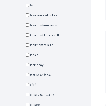
Barrou
Beaulieu-lès-Loches
Beaumont-en-Véron
Beaumont-Louestault
Beaumont-Village
Benais
Berthenay
Betz-le-Château
Bléré
Bossay-sur-Claise
Bossée