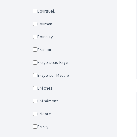
Bourgueil
Bournan
Boussay
Braslou
Braye-sous-Faye
Braye-sur-Maulne
Brèches
Bréhémont
Bridoré
Brizay