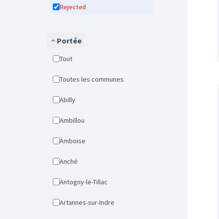
Rejected
Portée
Tout
Toutes les communes
Abilly
Ambillou
Amboise
Anché
Antogny-le-Tillac
Artannes-sur-Indre