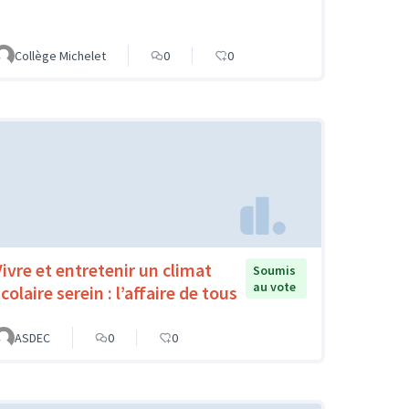
Collège Michelet
0
0
Vivre et entretenir un climat
Soumis
au vote
colaire serein : l’affaire de tous
ASDEC
0
0