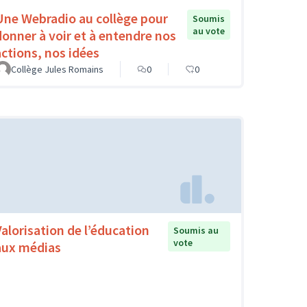
Une Webradio au collège pour
Soumis
au vote
donner à voir et à entendre nos
actions, nos idées
Collège Jules Romains
0
0
Valorisation de l’éducation
Soumis au
vote
aux médias