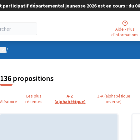
 participatif départemental jeunesse 2026 est en cours : du 06 
Aide - Plus
d'informations
Menu utilisateur
/
136 propositions
Les plus
A-Z
Z-A (alphabétique
Aléatoire
récentes
(alphabétique)
inverse)