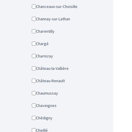
Chanceaux-sur-Choisille
Channay-sur-Lathan
Charentilly
Chargé
Charnizay
Château-la-Vallière
Château-Renault
Chaumussay
Chaveignes
Chédigny
Cheillé