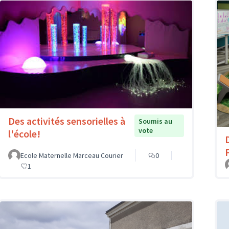
Des activités sensorielles à
Soumis au
vote
l'école!
D
Ecole Maternelle Marceau Courier
0
1