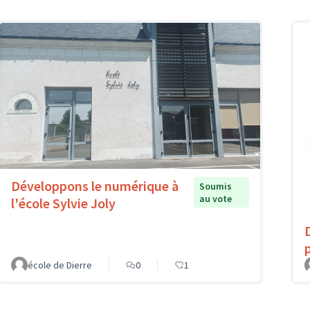
Développons le numérique à
Soumis
au vote
l'école Sylvie Joly
école de Dierre
0
1