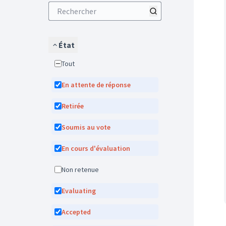
État
Tout
En attente de réponse
Retirée
Soumis au vote
En cours d'évaluation
Non retenue
Evaluating
Accepted