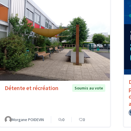
Détente et récréation
Soumis au vote
Morgane POIDEVIN
0
0