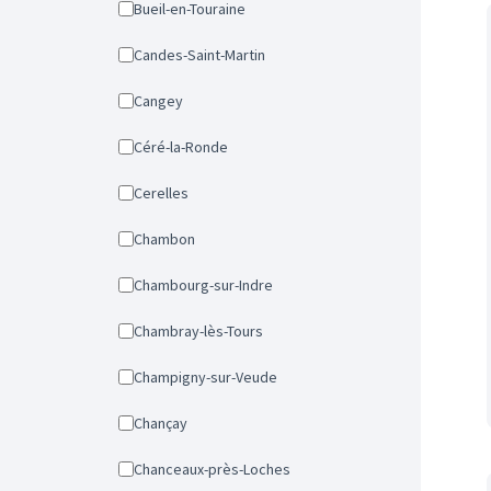
Bueil-en-Touraine
Candes-Saint-Martin
Cangey
Céré-la-Ronde
Cerelles
Chambon
Chambourg-sur-Indre
Chambray-lès-Tours
Champigny-sur-Veude
Chançay
Chanceaux-près-Loches