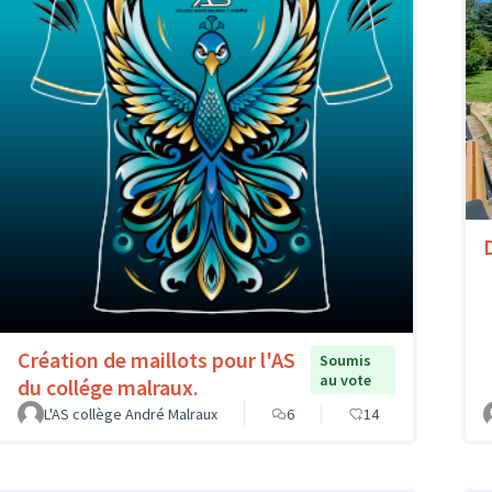
Création de maillots pour l'AS
Soumis
au vote
du collége malraux.
L'AS collège André Malraux
6
14