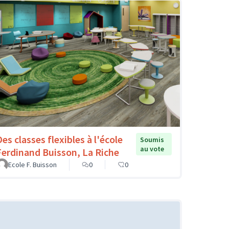
es classes flexibles à l'école
Soumis
au vote
Ferdinand Buisson, La Riche
Ecole F. Buisson
0
0