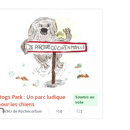
Dogs Park : Un parc ludique
Soumis au
vote
pour les chiens
CMJ de Rochecorbon
0
1