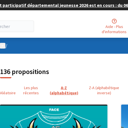
 participatif départemental jeunesse 2026 est en cours : du 06 
Aide - Plus
d'informations
Menu utilisateur
/
136 propositions
Les plus
A-Z
Z-A (alphabétique
Aléatoire
récentes
(alphabétique)
inverse)