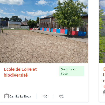
Ecole de Loire et
Soumis au
vote
l
biodiversité
Camille Le Roux
0
1