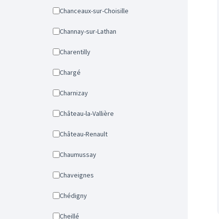
Chanceaux-sur-Choisille
Channay-sur-Lathan
Charentilly
Chargé
Charnizay
Château-la-Vallière
Château-Renault
Chaumussay
Chaveignes
Chédigny
Cheillé