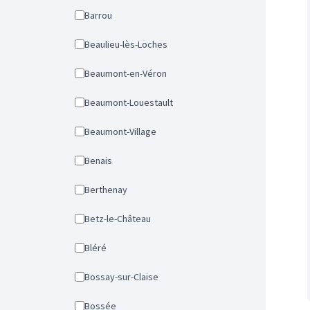
Barrou
Beaulieu-lès-Loches
Beaumont-en-Véron
Beaumont-Louestault
Beaumont-Village
Benais
Berthenay
Betz-le-Château
Bléré
Bossay-sur-Claise
Bossée