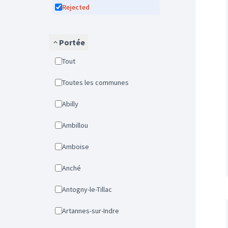
Rejected
Portée
Tout
Toutes les communes
Abilly
Ambillou
Amboise
Anché
Antogny-le-Tillac
Artannes-sur-Indre