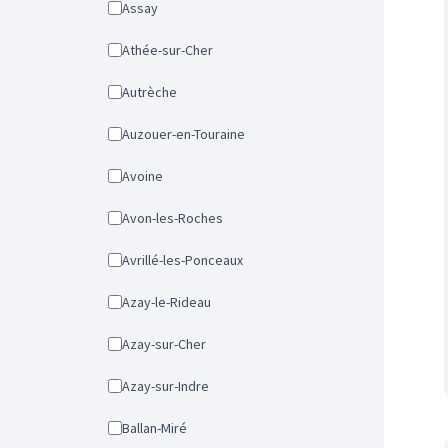
Assay
Athée-sur-Cher
Autrèche
Auzouer-en-Touraine
Avoine
Avon-les-Roches
Avrillé-les-Ponceaux
Azay-le-Rideau
Azay-sur-Cher
Azay-sur-Indre
Ballan-Miré