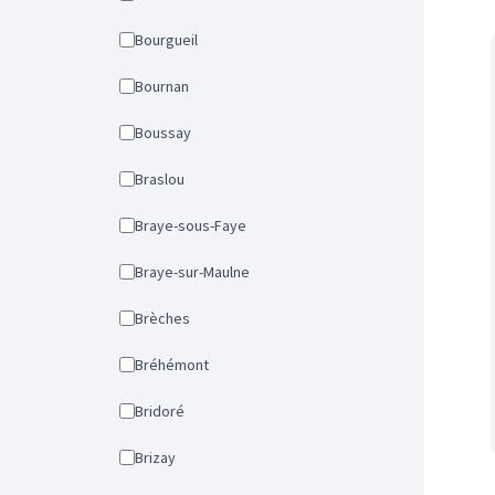
Bourgueil
Bournan
Boussay
Braslou
Braye-sous-Faye
Braye-sur-Maulne
Brèches
Bréhémont
Bridoré
Brizay