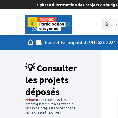
La phase d'instruction des projets du budget
Accueil
Menu principal
/
Budget Participatif JEUNESSE 2024
💡 Consulter
les projets
déposés
Le formulaire ci-dessous filtre
dynamiquement les résultats de la
recherche lorsque les conditions de
recherche sont modifiées.