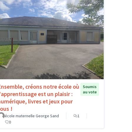
Ensemble, créons notre école où
Soumis
au vote
'apprentissage est un plaisir :
numérique, livres et jeux pour
tous !
école maternelle George Sand
1
0