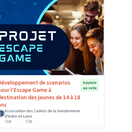
Développement de scenarios
Soumis
au vote
pour l’Escape Game à
destination des jeunes de 14 à 18
ans
Association des Cadets de la Gendarmerie
d'Indre-et-Loire
0
0