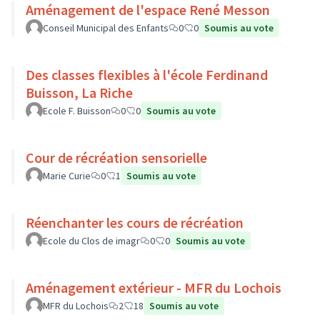
Aménagement de l'espace René Messon
Conseil Municipal des Enfants
0
0
Soumis au vote
Des classes flexibles à l'école Ferdinand
Buisson, La Riche
Ecole F. Buisson
0
0
Soumis au vote
Cour de récréation sensorielle
Marie Curie
0
1
Soumis au vote
Réenchanter les cours de récréation
Ecole du Clos de imagr
0
0
Soumis au vote
Aménagement extérieur - MFR du Lochois
MFR du Lochois
2
18
Soumis au vote