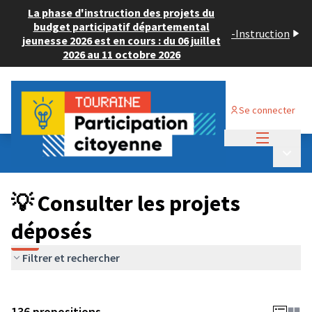
La phase d'instruction des projets du
budget participatif départemental
-
Instruction
jeunesse 2026 est en cours : du 06 juillet
2026 au 11 octobre 2026
Se connecter
Menu princi
Budget Participatif JEUNESSE 2024
/
Menu p
💡 Consulter les projets déposés
💡 Consulter les projets
déposés
Filtrer et rechercher
136 propositions