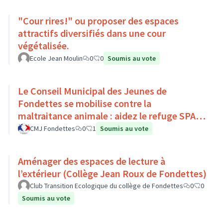
"Cour rires!" ou proposer des espaces
attractifs diversifiés dans une cour
végétalisée.
Ecole Jean Moulin
0
0
Soumis au vote
Le Conseil Municipal des Jeunes de
Fondettes se mobilise contre la
maltraitance animale : aidez le refuge SPA
de Luynes !
CMJ Fondettes
0
1
Soumis au vote
Aménager des espaces de lecture à
l’extérieur (Collège Jean Roux de Fondettes)
Club Transition Ecologique du collège de Fondettes
0
0
Soumis au vote