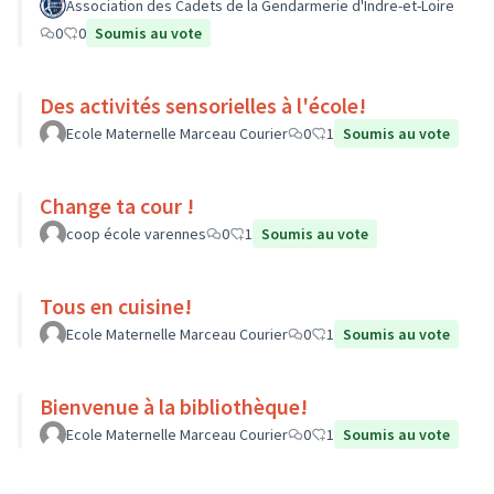
Association des Cadets de la Gendarmerie d'Indre-et-Loire
0
0
Soumis au vote
Des activités sensorielles à l'école!
Ecole Maternelle Marceau Courier
0
1
Soumis au vote
Change ta cour !
coop école varennes
0
1
Soumis au vote
Tous en cuisine!
Ecole Maternelle Marceau Courier
0
1
Soumis au vote
Bienvenue à la bibliothèque!
Ecole Maternelle Marceau Courier
0
1
Soumis au vote