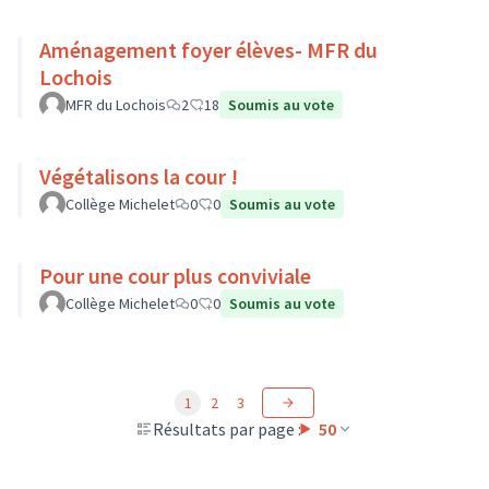
Aménagement foyer élèves- MFR du
Lochois
MFR du Lochois
2
18
Soumis au vote
Végétalisons la cour !
Collège Michelet
0
0
Soumis au vote
Pour une cour plus conviviale
Collège Michelet
0
0
Soumis au vote
1
2
3
Résultats par page :
50