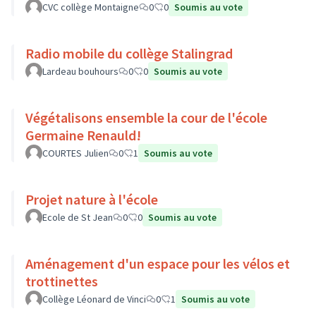
CVC collège Montaigne
0
0
Soumis au vote
Radio mobile du collège Stalingrad
Lardeau bouhours
0
0
Soumis au vote
Végétalisons ensemble la cour de l'école
Germaine Renauld!
COURTES Julien
0
1
Soumis au vote
Projet nature à l'école
Ecole de St Jean
0
0
Soumis au vote
Aménagement d'un espace pour les vélos et
trottinettes
Collège Léonard de Vinci
0
1
Soumis au vote