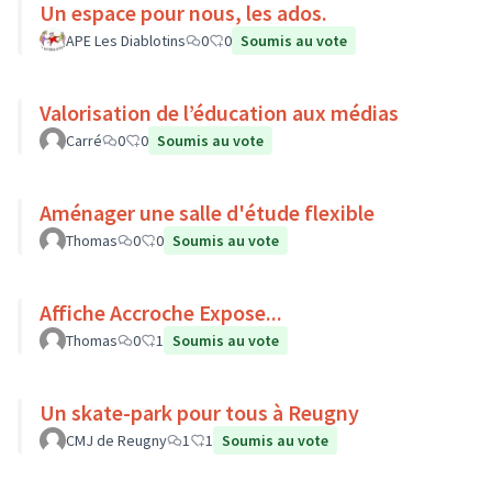
Un espace pour nous, les ados.
APE Les Diablotins
0
0
Soumis au vote
Valorisation de l’éducation aux médias
Carré
0
0
Soumis au vote
Aménager une salle d'étude flexible
Thomas
0
0
Soumis au vote
Affiche Accroche Expose...
Thomas
0
1
Soumis au vote
Un skate-park pour tous à Reugny
CMJ de Reugny
1
1
Soumis au vote