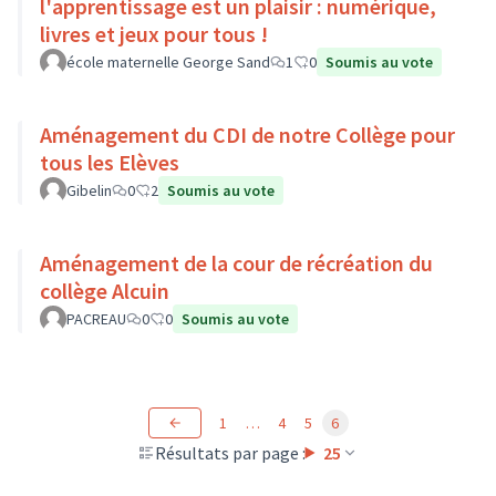
l'apprentissage est un plaisir : numérique,
livres et jeux pour tous !
école maternelle George Sand
1
0
Soumis au vote
Aménagement du CDI de notre Collège pour
tous les Elèves
Gibelin
0
2
Soumis au vote
Aménagement de la cour de récréation du
collège Alcuin
PACREAU
0
0
Soumis au vote
1
…
4
5
6
Résultats par page :
25