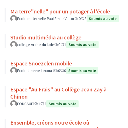
Ma terre"nelle" pour un potager à l'école
Ecole maternelle Paul Emile Victor
0
3
Soumis au vote
Studio multimédia au collège
college Arche du lude
0
1
Soumis au vote
Espace Snoezelen mobile
Ecole Jeanne Lecourt
0
0
Soumis au vote
Espace "Au Frais" au Collège Jean Zay à
Chinon
FOUCAULT
1
2
Soumis au vote
Ensemble, créons notre école où