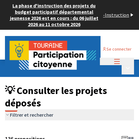
La phase d'instruction des projets du
budget participatif départemental
-
Instruction
jeunesse 2026 est en cours : du 06 juillet
2026 au 11 octobre 2026
Se connecter
Menu princi
Budget Participatif JEUNESSE 2024
/
Menu p
💡 Consulter les projets déposés
💡 Consulter les projets
déposés
Filtrer et rechercher
136 propositions