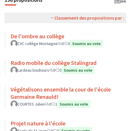
Classement des propositions par :
De l'ombre au collège
CVC collège Montaigne
0
0
Soumis au vote
Radio mobile du collège Stalingrad
Lardeau bouhours
0
0
Soumis au vote
Végétalisons ensemble la cour de l'école
Germaine Renauld!
COURTES Julien
0
1
Soumis au vote
Projet nature à l'école
Ecole de St Jean
0
0
Soumis au vote