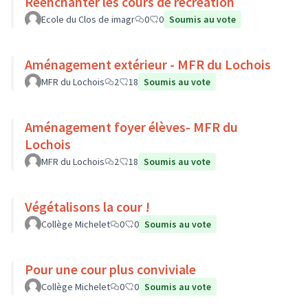
Réenchanter les cours de récréation
Ecole du Clos de imagr
0
0
Soumis au vote
Aménagement extérieur - MFR du Lochois
MFR du Lochois
2
18
Soumis au vote
Aménagement foyer élèves- MFR du
Lochois
MFR du Lochois
2
18
Soumis au vote
Végétalisons la cour !
Collège Michelet
0
0
Soumis au vote
Pour une cour plus conviviale
Collège Michelet
0
0
Soumis au vote