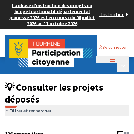
La phase d'instruction des projets du
budget participatif départemental
-
Instruction
jeunesse 2026 est en cours : du 06 juillet
2026 au 11 octobre 2026
Se connecter
Menu princi
Budget Participatif JEUNESSE 2024
/
Menu p
💡 Consulter les projets déposés
💡 Consulter les projets
déposés
Filtrer et rechercher
136 propositions