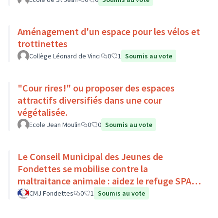
Aménagement d'un espace pour les vélos et
trottinettes
Collège Léonard de Vinci
0
1
Soumis au vote
"Cour rires!" ou proposer des espaces
attractifs diversifiés dans une cour
végétalisée.
Ecole Jean Moulin
0
0
Soumis au vote
Le Conseil Municipal des Jeunes de
Fondettes se mobilise contre la
maltraitance animale : aidez le refuge SPA
de Luynes !
CMJ Fondettes
0
1
Soumis au vote