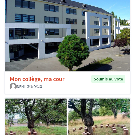
Mon collège, ma cour
Soumis au vote
NEHLIG
0
0