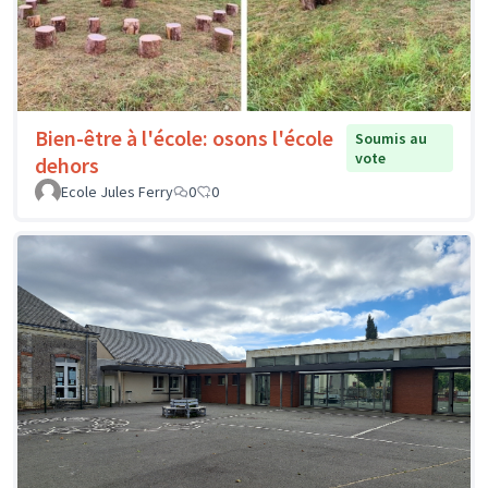
Bien-être à l'école: osons l'école
Soumis au
vote
dehors
Ecole Jules Ferry
0
0