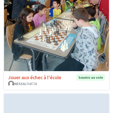
Jouer aux échec à l'école
Soumis au vote
WESSAL
0
0