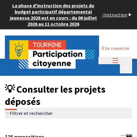
La phase d'instruction des projets du
budget participatif départemental
-
Instruction
jeunesse 2026 est en cours : du 06 juillet
2026 au 11 octobre 2026
Se connecter
Menu princi
Budget Participatif JEUNESSE 2024
/
Menu p
💡 Consulter les projets déposés
💡 Consulter les projets
déposés
Filtrer et rechercher
136 propositions