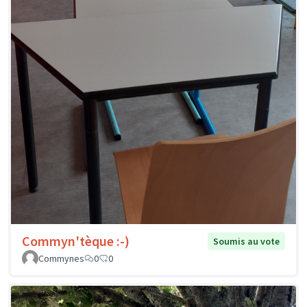
Commyn'tèque :-)
Soumis au vote
Commynes
0
0