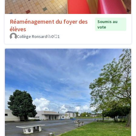
Réaménagement du foyer des
Soumis au
vote
élèves
Collège Ronsard
0
1