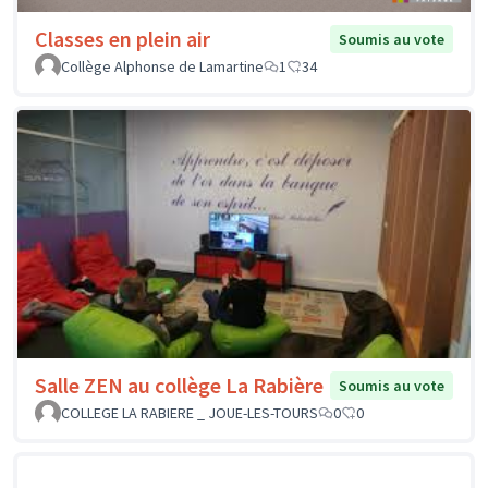
Classes en plein air
Soumis au vote
Collège Alphonse de Lamartine
1
34
Salle ZEN au collège La Rabière
Soumis au vote
COLLEGE LA RABIERE _ JOUE-LES-TOURS
0
0