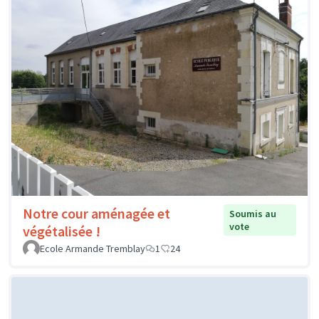
Notre cour aménagée et
Soumis au
vote
végétalisée !
Ecole Armande Tremblay
1
24