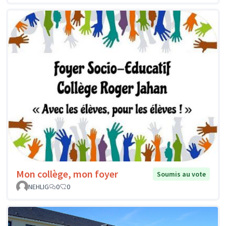
Mon collège, mon foyer
Soumis au vote
NEHLIG
0
0