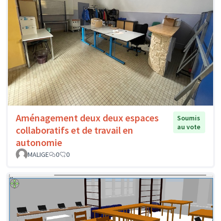
Aménagement deux deux espaces
Soumis
au vote
collaboratifs et de travail en
autonomie
MALIGE
0
0