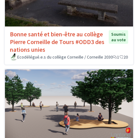
Bonne santé et bien-être au collège
Soumis
au vote
Pierre Corneille de Tours #ODD3 des
nations unies
Ecodélégué.e.s du collège Corneille / Corneille 2030
1
20