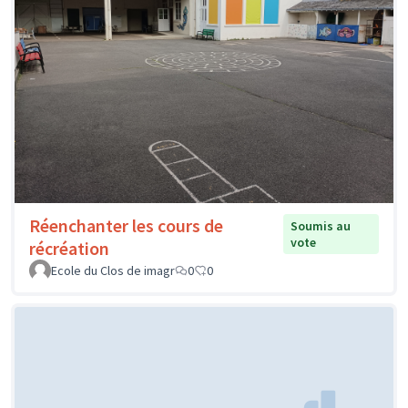
Réenchanter les cours de
Soumis au
vote
récréation
Ecole du Clos de imagr
0
0