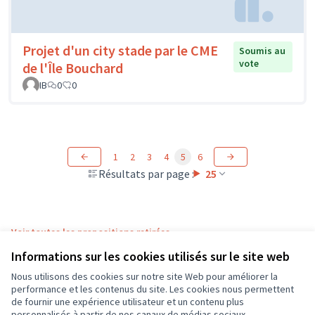
Projet d'un city stade par le CME
Soumis au
vote
de l'Île Bouchard
IB
0
0
1
2
3
4
5
6
Résultats par page :
25
Voir toutes les propositions retirées
Informations sur les cookies utilisés sur le site web
Nous utilisons des cookies sur notre site Web pour améliorer la
Conditions d'utilisation
performance et les contenus du site. Les cookies nous permettent
Paramètres des cookies
de fournir une expérience utilisateur et un contenu plus
CD37 sur X
CD37 sur Facebook
CD37 sur Instagram
CD37 sur YouTube
personnalisés à partir de nos canaux de médias sociaux.