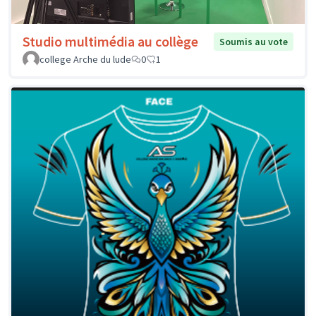
Studio multimédia au collège
Soumis au vote
college Arche du lude
0
1