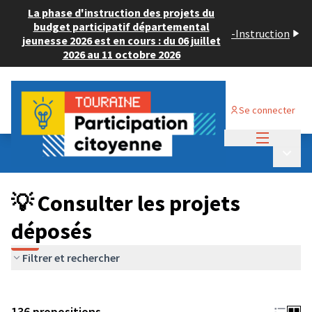
La phase d'instruction des projets du
budget participatif départemental
-
Instruction
jeunesse 2026 est en cours : du 06 juillet
2026 au 11 octobre 2026
Se connecter
Menu princi
Budget Participatif JEUNESSE 2024
/
Menu p
💡 Consulter les projets déposés
💡 Consulter les projets
déposés
Filtrer et rechercher
136 propositions