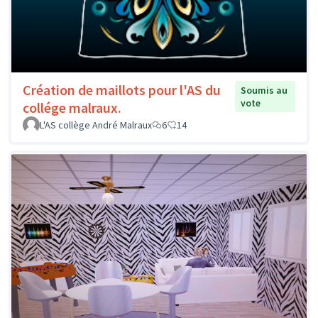
Création de maillots pour l'AS du
Soumis au
vote
collége malraux.
L'AS collège André Malraux
6
14