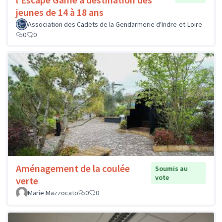
jeunes de 14 à 18 ans
Association des Cadets de la Gendarmerie d'Indre-et-Loire
0
0
Aménagement de la coulée
Soumis au
vote
verte
Marie Mazzocato
0
0