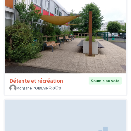
Détente et récréation
Soumis au vote
Morgane POIDEVIN
0
0