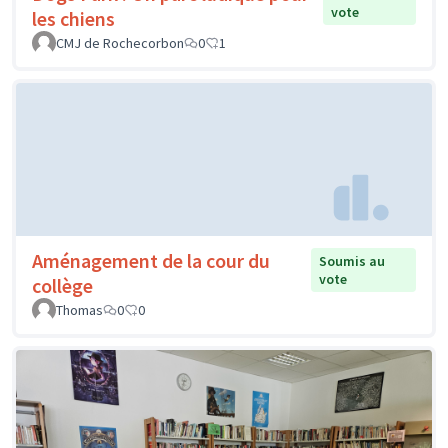
vote
les chiens
CMJ de Rochecorbon
0
1
Aménagement de la cour du
Soumis au
vote
collège
Thomas
0
0