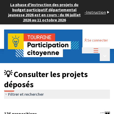
La phase d'instruction des projets du
budget participatif départemental
-
Instruction
jeunesse 2026 est en cours : du 06 juillet
2026 au 11 octobre 2026
Se connecter
Menu princi
Budget Participatif JEUNESSE 2024
/
Menu p
💡 Consulter les projets déposés
💡 Consulter les projets
déposés
Filtrer et rechercher
136 propositions