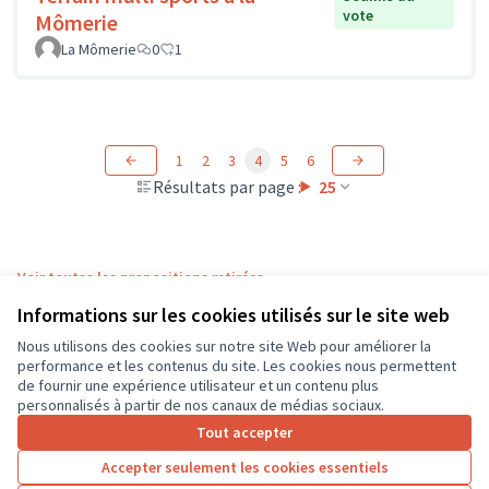
vote
Mômerie
La Mômerie
0
1
1
2
3
4
5
6
Résultats par page :
25
Voir toutes les propositions retirées
Informations sur les cookies utilisés sur le site web
Nous utilisons des cookies sur notre site Web pour améliorer la
Conditions d'utilisation
performance et les contenus du site. Les cookies nous permettent
Paramètres des cookies
de fournir une expérience utilisateur et un contenu plus
CD37 sur X
CD37 sur Facebook
CD37 sur Instagram
CD37 sur YouTube
personnalisés à partir de nos canaux de médias sociaux.
(Lien externe)
(Lien externe)
(Lien externe)
(Lien externe)
Tout accepter
Accepter seulement les cookies essentiels