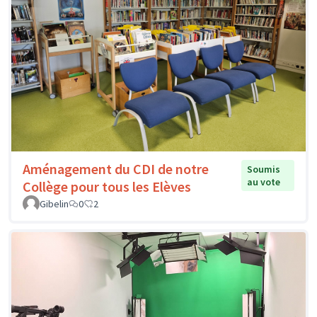
Aménagement du CDI de notre
Soumis
au vote
Collège pour tous les Elèves
Gibelin
0
2