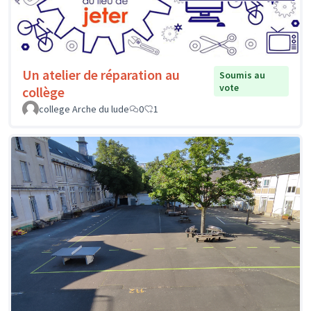
Un atelier de réparation au
Soumis au
vote
collège
college Arche du lude
0
1