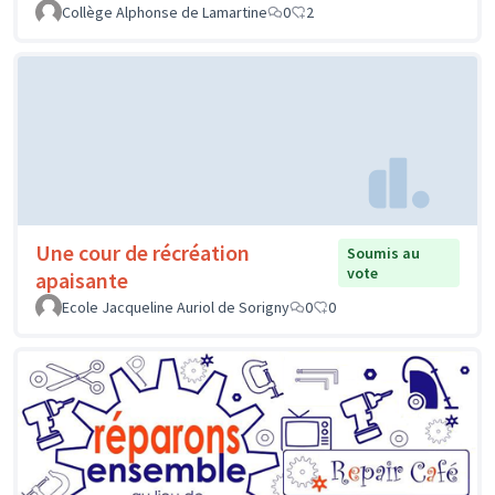
Collège Alphonse de Lamartine
0
2
Une cour de récréation
Soumis au
vote
apaisante
Ecole Jacqueline Auriol de Sorigny
0
0