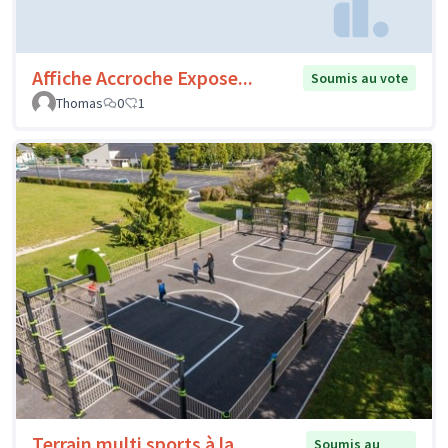
Affiche Accroche Expose...
Soumis au vote
Thomas
0
1
Terrain multi sports à la
Soumis au