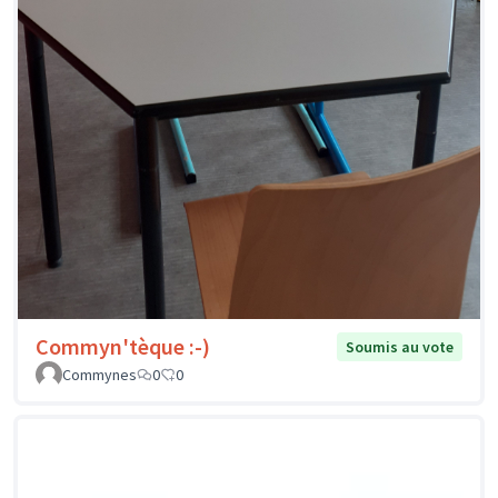
Commyn'tèque :-)
Soumis au vote
Commynes
0
0