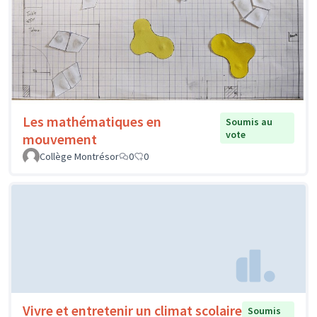
Les mathématiques en
Soumis au
vote
mouvement
Collège Montrésor
0
0
Vivre et entretenir un climat scolaire
Soumis