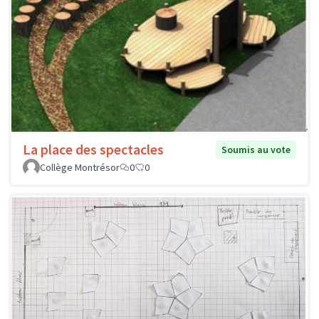
La place des spectacles
Soumis au vote
Collège Montrésor
0
0