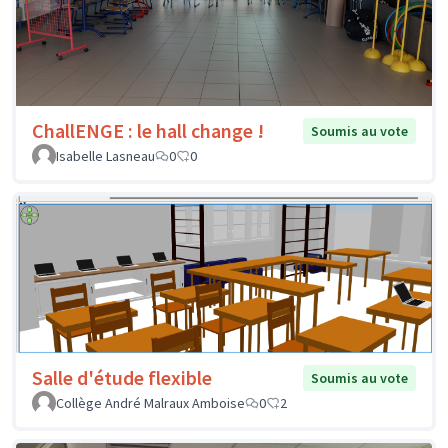
ChallENGE : le hall change !
Soumis au vote
Isabelle Lasneau
0
0
Salle d'étude flexible
Soumis au vote
Collège André Malraux Amboise
0
2