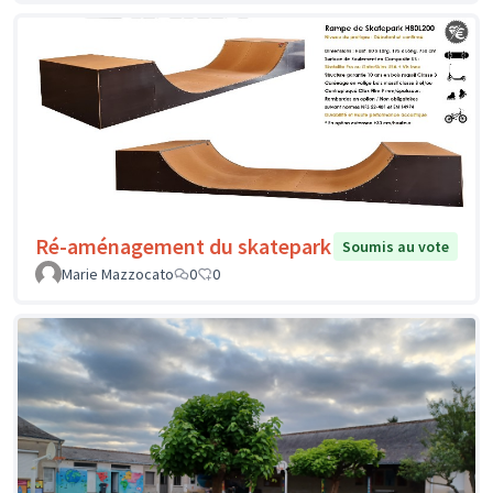
Ré-aménagement du skatepark
Soumis au vote
Marie Mazzocato
0
0