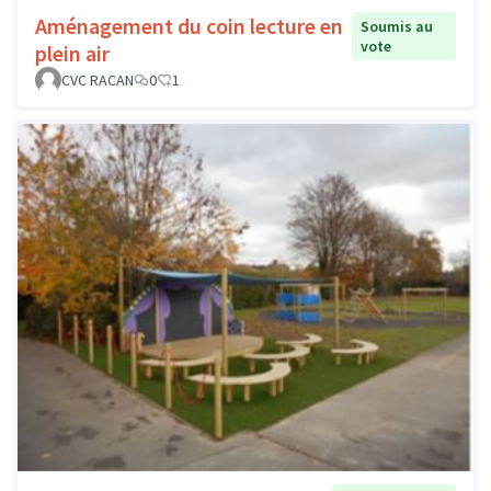
Aménagement du coin lecture en
Soumis au
vote
plein air
CVC RACAN
0
1