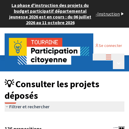
La phase d'instruction des projets du
budget participatif départemental
-
Instruction
jeunesse 2026 est en cours : du 06 juillet
2026 au 11 octobre 2026
Se connecter
Menu princi
Budget Participatif JEUNESSE 2024
/
Menu p
💡 Consulter les projets déposés
💡 Consulter les projets
déposés
Filtrer et rechercher
136 propositions