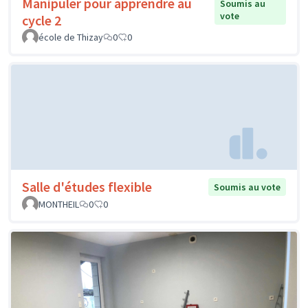
Manipuler pour apprendre au
Soumis au
vote
cycle 2
école de Thizay
0
0
Salle d'études flexible
Soumis au vote
MONTHEIL
0
0