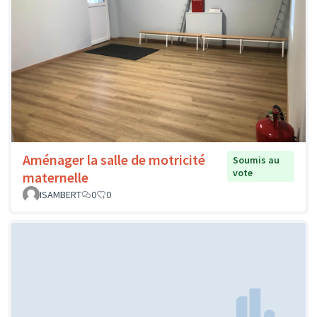
Aménager la salle de motricité
Soumis au
vote
maternelle
ISAMBERT
0
0