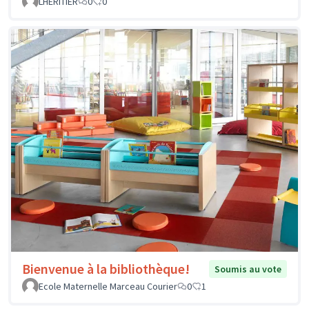
LHERITIER
0
0
Bienvenue à la bibliothèque!
Soumis au vote
Ecole Maternelle Marceau Courier
0
1