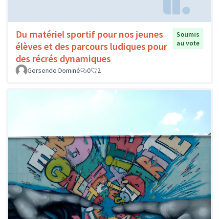
Du matériel sportif pour nos jeunes
Soumis
au vote
élèves et des parcours ludiques pour
des récrés dynamiques
Gersende Dominé
0
2