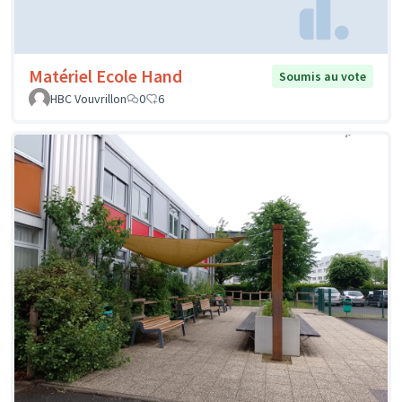
Matériel Ecole Hand
Soumis au vote
HBC Vouvrillon
0
6