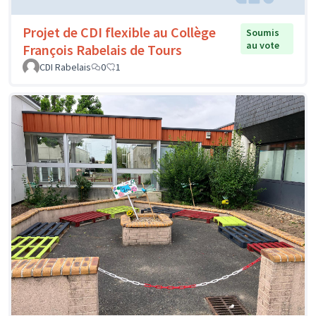
Projet de CDI flexible au Collège
Soumis
au vote
François Rabelais de Tours
CDI Rabelais
0
1