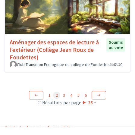
Aménager des espaces de lecture à
Soumis
au vote
l’extérieur (Collège Jean Roux de
Fondettes)
Club Transition Ecologique du collège de Fondettes
0
0
1
2
3
4
5
6
Résultats par page :
25
Voir toutes les propositions retirées