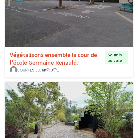
Végétalisons ensemble la cour de
Soumis
au vote
l'école Germaine Renauld!
COURTES Julien
0
1